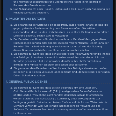
und räumlich unbeschränktes und unentgeltliches Recht, Ihren Beitrag im
Rahmen des Boards zu nutzen.
Das Nutzungsrecht nach Punkt 2, Unterpunkt a bleibt auch nach Kündigung des
Nutzungsvertrages bestehen.
3. PFLICHTEN DES NUTZERS
Sie erklären mit der Erstellung eines Beitrags, dass er keine Inhalte enthält, die
gegen geltendes Recht oder die guten Sitten verstoßen. Sie erklären
insbesondere, dass Sie das Recht besitzen, die in Ihren Beiträgen verwendeten
Links und Bilder zu setzen bzw. zu verwenden.
Der Betreiber des Boards übt das Hausrecht aus. Bei Verstößen gegen diese
Nutzungsbedingungen oder anderer im Board veröffentlichten Regeln kann der
Betreiber Sie nach Abmahnung zeitweise oder dauerhaft von der Nutzung
dieses Boards ausschließen und Ihnen ein Hausverbot erteilen.
Sie nehmen zur Kenntnis, dass der Betreiber keine Verantwortung für die Inhalte
von Beiträgen übernimmt, die er nicht selbst erstellt hat oder die er nicht zur
Kenntnis genommen hat. Sie gestatten dem Betreiber, Ihr Benutzerkonto,
Beiträge und Funktionen jederzeit zu löschen oder zu sperren.
Sie gestatten dem Betreiber darüber hinaus, Ihre Beiträge abzuändern, sofern
sie gegen o. g. Regeln verstoßen oder geeignet sind, dem Betreiber oder einem
Dritten Schaden zuzufügen.
4. GENERAL PUBLIC LICENSE
Sie nehmen zur Kenntnis, dass es sich bei phpBB um eine unter der „
GNU General Public License v2
“ (GPL) bereitgestellten Foren-Software von
phpBB Limited (www.phpbb.com) handelt; deutschsprachige Informationen
werden durch die deutschsprachige Community unter www.phpbb.de zur
Verfügung gestellt. Beide haben keinen Einfluss auf die Art und Weise, wie die
Software verwendet wird. Sie können insbesondere die Verwendung der
Software für bestimmte Zwecke nicht untersagen oder auf Inhalte fremder Foren
Einfluss nehmen.