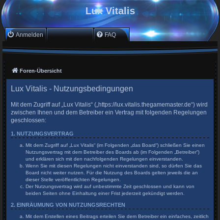
Lux Vitalis
Anmelden
Registrieren
FAQ
Foren-Übersicht
Lux Vitalis - Nutzungsbedingungen
Mit dem Zugriff auf „Lux Vitalis“ („https://lux.vitalis.thegamemaster.de“) wird
zwischen Ihnen und dem Betreiber ein Vertrag mit folgenden Regelungen
geschlossen:
1. NUTZUNGSVERTRAG
Mit dem Zugriff auf „Lux Vitalis“ (im Folgenden „das Board“) schließen Sie einen
Nutzungsvertrag mit dem Betreiber des Boards ab (im Folgenden „Betreiber“)
und erklären sich mit den nachfolgenden Regelungen einverstanden.
Wenn Sie mit diesen Regelungen nicht einverstanden sind, so dürfen Sie das
Board nicht weiter nutzen. Für die Nutzung des Boards gelten jeweils die an
dieser Stelle veröffentlichten Regelungen.
Der Nutzungsvertrag wird auf unbestimmte Zeit geschlossen und kann von
beiden Seiten ohne Einhaltung einer Frist jederzeit gekündigt werden.
2. EINRÄUMUNG VON NUTZUNGSRECHTEN
Mit dem Erstellen eines Beitrags erteilen Sie dem Betreiber ein einfaches, zeitlich