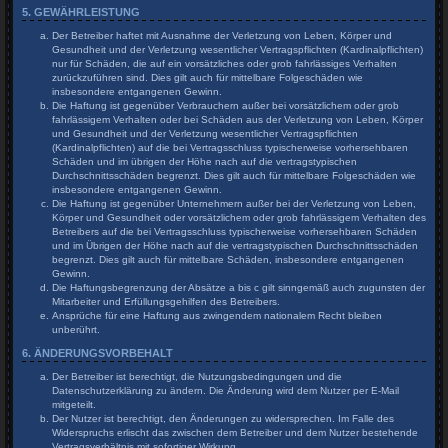
5. GEWÄHRLEISTUNG
Der Betreiber haftet mit Ausnahme der Verletzung von Leben, Körper und
Gesundheit und der Verletzung wesentlicher Vertragspflichten (Kardinalpflichten)
nur für Schäden, die auf ein vorsätzliches oder grob fahrlässiges Verhalten
zurückzuführen sind. Dies gilt auch für mittelbare Folgeschäden wie
insbesondere entgangenen Gewinn.
Die Haftung ist gegenüber Verbrauchern außer bei vorsätzlichem oder grob
fahrlässigem Verhalten oder bei Schäden aus der Verletzung von Leben, Körper
und Gesundheit und der Verletzung wesentlicher Vertragspflichten
(Kardinalpflichten) auf die bei Vertragsschluss typischerweise vorhersehbaren
Schäden und im übrigen der Höhe nach auf die vertragstypischen
Durchschnittsschäden begrenzt. Dies gilt auch für mittelbare Folgeschäden wie
insbesondere entgangenen Gewinn.
Die Haftung ist gegenüber Unternehmern außer bei der Verletzung von Leben,
Körper und Gesundheit oder vorsätzlichem oder grob fahrlässigem Verhalten des
Betreibers auf die bei Vertragsschluss typischerweise vorhersehbaren Schäden
und im Übrigen der Höhe nach auf die vertragstypischen Durchschnittsschäden
begrenzt. Dies gilt auch für mittelbare Schäden, insbesondere entgangenen
Gewinn.
Die Haftungsbegrenzung der Absätze a bis c gilt sinngemäß auch zugunsten der
Mitarbeiter und Erfüllungsgehilfen des Betreibers.
Ansprüche für eine Haftung aus zwingendem nationalem Recht bleiben
unberührt.
6. ÄNDERUNGSVORBEHALT
Der Betreiber ist berechtigt, die Nutzungsbedingungen und die
Datenschutzerklärung zu ändern. Die Änderung wird dem Nutzer per E-Mail
mitgeteilt.
Der Nutzer ist berechtigt, den Änderungen zu widersprechen. Im Falle des
Widerspruchs erlischt das zwischen dem Betreiber und dem Nutzer bestehende
Vertragsverhältnis mit sofortiger Wirkung.