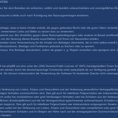
CHTEN
ilen Sie dem Betreiber ein einfaches, zeitlich und räumlich unbeschränktes und unentgeltliches 
terpunkt a bleibt auch nach Kündigung des Nutzungsvertrages bestehen.
 Beitrags, dass er keine Inhalte enthält, die gegen geltendes Recht oder die guten Sitten verstoß
en verwendeten Links und Bilder zu setzen bzw. zu verwenden.
usrecht aus. Bei Verstößen gegen diese Nutzungsbedingungen oder anderer im Board veröffentli
von der Nutzung dieses Boards ausschließen und Ihnen ein Hausverbot erteilen.
reiber keine Verantwortung für die Inhalte von Beiträgen übernimmt, die er nicht selbst erstellt
 Benutzerkonto, Beiträge und Funktionen jederzeit zu löschen oder zu sperren.
hinaus, Ihre Beiträge abzuändern, sofern sie gegen o. g. Regeln verstoßen oder geeignet sind,
h bei phpBB um eine unter der „
GNU General Public License v2
“ (GPL) bereitgestellten Foren-
onen werden durch die deutschsprachige Community unter www.phpbb.de zur Verfügung gestellt. B
rd. Sie können insbesondere die Verwendung der Software für bestimmte Zwecke nicht untersage
r Verletzung von Leben, Körper und Gesundheit und der Verletzung wesentlicher Vertragspflichten
lässiges Verhalten zurückzuführen sind. Dies gilt auch für mittelbare Folgeschäden wie insbeson
ern außer bei vorsätzlichem oder grob fahrlässigem Verhalten oder bei Schäden aus der Verlet
flichten (Kardinalpflichten) auf die bei Vertragsschluss typischerweise vorhersehbaren Schäden 
den begrenzt. Dies gilt auch für mittelbare Folgeschäden wie insbesondere entgangenen Gewinn.
rn außer bei der Verletzung von Leben, Körper und Gesundheit oder vorsätzlichem oder grob fa
orhersehbaren Schäden und im Übrigen der Höhe nach auf die vertragstypischen Durchschnittsschä
n Gewinn.