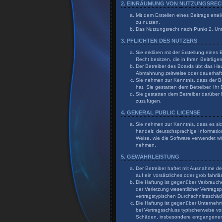
2. EINRÄUMUNG VON NUTZUNGSRE
Mit dem Erstellen eines Beitrags erte
zu nutzen.
Das Nutzungsrecht nach Punkt 2, Un
3. PFLICHTEN DES NUTZERS
Sie erklären mit der Erstellung eines
Recht besitzen, die in Ihren Beiträg
Der Betreiber des Boards übt das Ha
Abmahnung zeitweise oder dauerhaft 
Sie nehmen zur Kenntnis, dass der Bet
hat. Sie gestatten dem Betreiber, Ihr
Sie gestatten dem Betreiber darüber 
zuzufügen.
4. GENERAL PUBLIC LICENSE
Sie nehmen zur Kenntnis, dass es sic
handelt; deutschsprachige Informati
Weise, wie die Software verwendet wi
nehmen.
5. GEWÄHRLEISTUNG
Der Betreiber haftet mit Ausnahme de
auf ein vorsätzliches oder grob fahr
Die Haftung ist gegenüber Verbrauch
der Verletzung wesentlicher Vertragsp
vertragstypischen Durchschnittsschä
Die Haftung ist gegenüber Unternehme
bei Vertragsschluss typischerweise v
Schäden, insbesondere entgangene