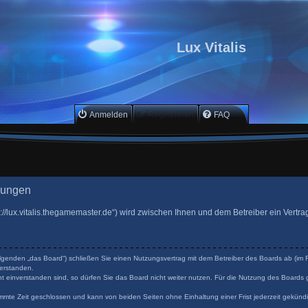
Lux Vitalis
Anmelden
Registrieren
FAQ
gungen
ttps://lux.vitalis.thegamemaster.de“) wird zwischen Ihnen und dem Betreiber ein Ver
 Folgenden „das Board“) schließen Sie einen Nutzungsvertrag mit dem Betreiber des Boards ab (im F
erstanden.
 einverstanden sind, so dürfen Sie das Board nicht weiter nutzen. Für die Nutzung des Boards ge
mmte Zeit geschlossen und kann von beiden Seiten ohne Einhaltung einer Frist jederzeit gekünd