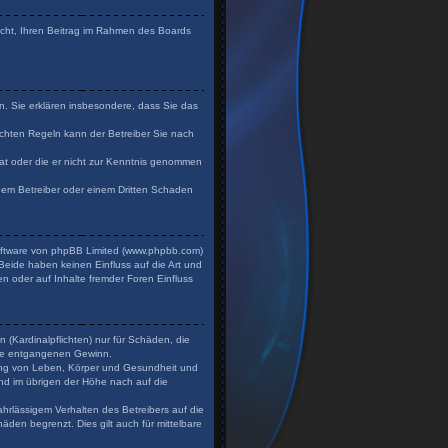
Recht, Ihren Beitrag im Rahmen des Boards
en. Sie erklären insbesondere, dass Sie das
chten Regeln kann der Betreiber Sie nach
 hat oder die er nicht zur Kenntnis genommen
 dem Betreiber oder einem Dritten Schaden
Software von phpBB Limited (www.phpbb.com)
eide haben keinen Einfluss auf die Art und
n oder auf Inhalte fremder Foren Einfluss
 (Kardinalpflichten) nur für Schäden, die
dere entgangenen Gewinn.
zung von Leben, Körper und Gesundheit und
und im übrigen der Höhe nach auf die
hrlässigem Verhalten des Betreibers auf die
den begrenzt. Dies gilt auch für mittelbare