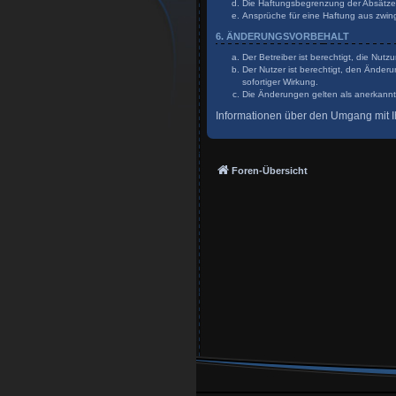
Die Haftungsbegrenzung der Absätze a
Ansprüche für eine Haftung aus zwin
6. ÄNDERUNGSVORBEHALT
Der Betreiber ist berechtigt, die Nu
Der Nutzer ist berechtigt, den Änder
sofortiger Wirkung.
Die Änderungen gelten als anerkannt
Informationen über den Umgang mit Ih
Foren-Übersicht