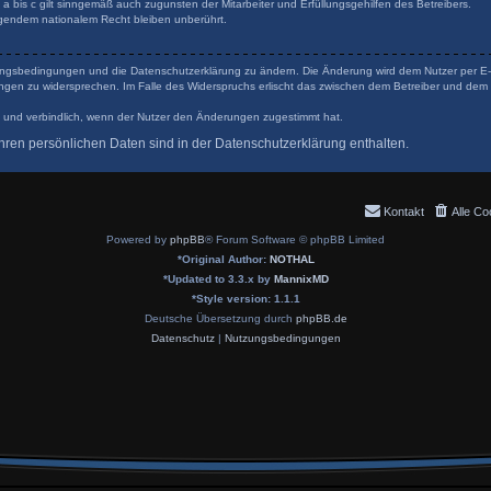
 bis c gilt sinngemäß auch zugunsten der Mitarbeiter und Erfüllungsgehilfen des Betreibers.
gendem nationalem Recht bleiben unberührt.
tzungsbedingungen und die Datenschutzerklärung zu ändern. Die Änderung wird dem Nutzer per E-Ma
ungen zu widersprechen. Im Falle des Widerspruchs erlischt das zwischen dem Betreiber und dem 
 und verbindlich, wenn der Nutzer den Änderungen zugestimmt hat.
ren persönlichen Daten sind in der Datenschutzerklärung enthalten.
Kontakt
Alle Co
Powered by
phpBB
® Forum Software © phpBB Limited
*
Original Author:
NOTHAL
*
Updated to 3.3.x by
MannixMD
*
Style version: 1.1.1
Deutsche Übersetzung durch
phpBB.de
Datenschutz
|
Nutzungsbedingungen