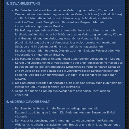
5. GEWÄHRLEISTUNG
Der Betreiber haftet mit Ausnahme der Verletzung von Leben, Körper und
Gesundheit und der Verletzung wesentlicher Vertragspflichten (Kardinalpflichten)
nur für Schäden, die auf ein vorsätzliches oder grob fahrlässiges Verhalten
zurückzuführen sind. Dies gilt auch für mittelbare Folgeschäden wie
insbesondere entgangenen Gewinn.
Die Haftung ist gegenüber Verbrauchern außer bei vorsätzlichem oder grob
fahrlässigem Verhalten oder bei Schäden aus der Verletzung von Leben, Körper
und Gesundheit und der Verletzung wesentlicher Vertragspflichten
(Kardinalpflichten) auf die bei Vertragsschluss typischerweise vorhersehbaren
Schäden und im übrigen der Höhe nach auf die vertragstypischen
Durchschnittsschäden begrenzt. Dies gilt auch für mittelbare Folgeschäden wie
insbesondere entgangenen Gewinn.
Die Haftung ist gegenüber Unternehmern außer bei der Verletzung von Leben,
Körper und Gesundheit oder vorsätzlichem oder grob fahrlässigem Verhalten des
Betreibers auf die bei Vertragsschluss typischerweise vorhersehbaren Schäden
und im Übrigen der Höhe nach auf die vertragstypischen Durchschnittsschäden
begrenzt. Dies gilt auch für mittelbare Schäden, insbesondere entgangenen
Gewinn.
Die Haftungsbegrenzung der Absätze a bis c gilt sinngemäß auch zugunsten der
Mitarbeiter und Erfüllungsgehilfen des Betreibers.
Ansprüche für eine Haftung aus zwingendem nationalem Recht bleiben
unberührt.
6. ÄNDERUNGSVORBEHALT
Der Betreiber ist berechtigt, die Nutzungsbedingungen und die
Datenschutzerklärung zu ändern. Die Änderung wird dem Nutzer per E-Mail
mitgeteilt.
Der Nutzer ist berechtigt, den Änderungen zu widersprechen. Im Falle des
Widerspruchs erlischt das zwischen dem Betreiber und dem Nutzer bestehende
Vertragsverhältnis mit sofortiger Wirkung.