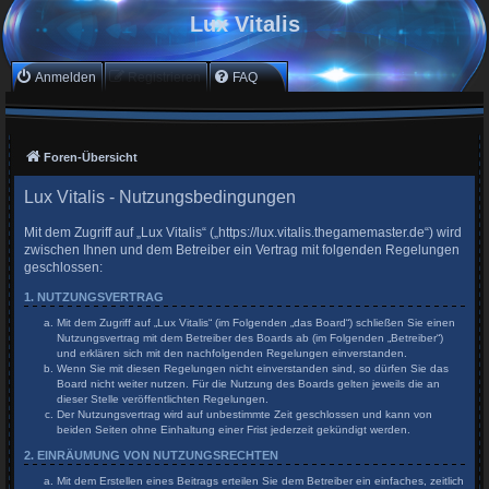
Lux Vitalis
Anmelden
Registrieren
FAQ
Foren-Übersicht
Lux Vitalis - Nutzungsbedingungen
Mit dem Zugriff auf „Lux Vitalis“ („https://lux.vitalis.thegamemaster.de“) wird
zwischen Ihnen und dem Betreiber ein Vertrag mit folgenden Regelungen
geschlossen:
1. NUTZUNGSVERTRAG
Mit dem Zugriff auf „Lux Vitalis“ (im Folgenden „das Board“) schließen Sie einen
Nutzungsvertrag mit dem Betreiber des Boards ab (im Folgenden „Betreiber“)
und erklären sich mit den nachfolgenden Regelungen einverstanden.
Wenn Sie mit diesen Regelungen nicht einverstanden sind, so dürfen Sie das
Board nicht weiter nutzen. Für die Nutzung des Boards gelten jeweils die an
dieser Stelle veröffentlichten Regelungen.
Der Nutzungsvertrag wird auf unbestimmte Zeit geschlossen und kann von
beiden Seiten ohne Einhaltung einer Frist jederzeit gekündigt werden.
2. EINRÄUMUNG VON NUTZUNGSRECHTEN
Mit dem Erstellen eines Beitrags erteilen Sie dem Betreiber ein einfaches, zeitlich