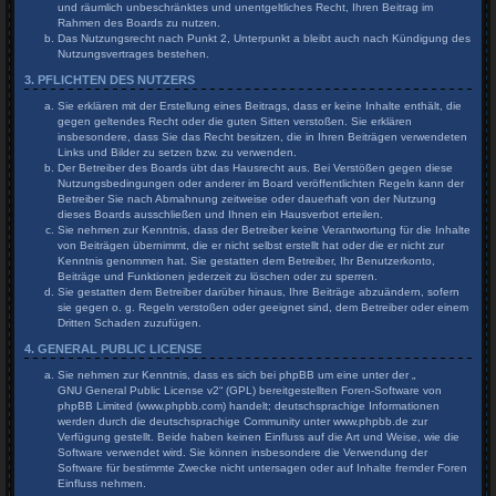
und räumlich unbeschränktes und unentgeltliches Recht, Ihren Beitrag im
Rahmen des Boards zu nutzen.
Das Nutzungsrecht nach Punkt 2, Unterpunkt a bleibt auch nach Kündigung des
Nutzungsvertrages bestehen.
3. PFLICHTEN DES NUTZERS
Sie erklären mit der Erstellung eines Beitrags, dass er keine Inhalte enthält, die
gegen geltendes Recht oder die guten Sitten verstoßen. Sie erklären
insbesondere, dass Sie das Recht besitzen, die in Ihren Beiträgen verwendeten
Links und Bilder zu setzen bzw. zu verwenden.
Der Betreiber des Boards übt das Hausrecht aus. Bei Verstößen gegen diese
Nutzungsbedingungen oder anderer im Board veröffentlichten Regeln kann der
Betreiber Sie nach Abmahnung zeitweise oder dauerhaft von der Nutzung
dieses Boards ausschließen und Ihnen ein Hausverbot erteilen.
Sie nehmen zur Kenntnis, dass der Betreiber keine Verantwortung für die Inhalte
von Beiträgen übernimmt, die er nicht selbst erstellt hat oder die er nicht zur
Kenntnis genommen hat. Sie gestatten dem Betreiber, Ihr Benutzerkonto,
Beiträge und Funktionen jederzeit zu löschen oder zu sperren.
Sie gestatten dem Betreiber darüber hinaus, Ihre Beiträge abzuändern, sofern
sie gegen o. g. Regeln verstoßen oder geeignet sind, dem Betreiber oder einem
Dritten Schaden zuzufügen.
4. GENERAL PUBLIC LICENSE
Sie nehmen zur Kenntnis, dass es sich bei phpBB um eine unter der „
GNU General Public License v2
“ (GPL) bereitgestellten Foren-Software von
phpBB Limited (www.phpbb.com) handelt; deutschsprachige Informationen
werden durch die deutschsprachige Community unter www.phpbb.de zur
Verfügung gestellt. Beide haben keinen Einfluss auf die Art und Weise, wie die
Software verwendet wird. Sie können insbesondere die Verwendung der
Software für bestimmte Zwecke nicht untersagen oder auf Inhalte fremder Foren
Einfluss nehmen.