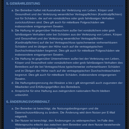
5. GEWÄHRLEISTUNG
Der Betreiber haftet mit Ausnahme der Verletzung von Leben, Körper und
Gesundheit und der Verletzung wesentlicher Vertragspflichten (Kardinalpflichten)
nur für Schäden, die auf ein vorsätzliches oder grob fahrlässiges Verhalten
zurückzuführen sind. Dies gilt auch für mittelbare Folgeschäden wie
insbesondere entgangenen Gewinn.
Die Haftung ist gegenüber Verbrauchern außer bei vorsätzlichem oder grob
fahrlässigem Verhalten oder bei Schäden aus der Verletzung von Leben, Körper
und Gesundheit und der Verletzung wesentlicher Vertragspflichten
(Kardinalpflichten) auf die bei Vertragsschluss typischerweise vorhersehbaren
Schäden und im übrigen der Höhe nach auf die vertragstypischen
Durchschnittsschäden begrenzt. Dies gilt auch für mittelbare Folgeschäden wie
insbesondere entgangenen Gewinn.
Die Haftung ist gegenüber Unternehmern außer bei der Verletzung von Leben,
Körper und Gesundheit oder vorsätzlichem oder grob fahrlässigem Verhalten des
Betreibers auf die bei Vertragsschluss typischerweise vorhersehbaren Schäden
und im Übrigen der Höhe nach auf die vertragstypischen Durchschnittsschäden
begrenzt. Dies gilt auch für mittelbare Schäden, insbesondere entgangenen
Gewinn.
Die Haftungsbegrenzung der Absätze a bis c gilt sinngemäß auch zugunsten der
Mitarbeiter und Erfüllungsgehilfen des Betreibers.
Ansprüche für eine Haftung aus zwingendem nationalem Recht bleiben
unberührt.
6. ÄNDERUNGSVORBEHALT
Der Betreiber ist berechtigt, die Nutzungsbedingungen und die
Datenschutzerklärung zu ändern. Die Änderung wird dem Nutzer per E-Mail
mitgeteilt.
Der Nutzer ist berechtigt, den Änderungen zu widersprechen. Im Falle des
Widerspruchs erlischt das zwischen dem Betreiber und dem Nutzer bestehende
Vertragsverhältnis mit sofortiger Wirkung.