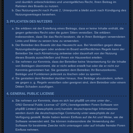
und räumlich unbeschränktes und unentgeltliches Recht, Ihren Beitrag im
Rahmen des Boards zu nutzen.
Das Nutzungsrecht nach Punkt 2, Unterpunkt a bleibt auch nach Kündigung des
Nutzungsvertrages bestehen.
3. PFLICHTEN DES NUTZERS
Sie erklären mit der Erstellung eines Beitrags, dass er keine Inhalte enthält, die
gegen geltendes Recht oder die guten Sitten verstoßen. Sie erklären
insbesondere, dass Sie das Recht besitzen, die in Ihren Beiträgen verwendeten
Links und Bilder zu setzen bzw. zu verwenden.
Der Betreiber des Boards übt das Hausrecht aus. Bei Verstößen gegen diese
Nutzungsbedingungen oder anderer im Board veröffentlichten Regeln kann der
Betreiber Sie nach Abmahnung zeitweise oder dauerhaft von der Nutzung
dieses Boards ausschließen und Ihnen ein Hausverbot erteilen.
Sie nehmen zur Kenntnis, dass der Betreiber keine Verantwortung für die Inhalte
von Beiträgen übernimmt, die er nicht selbst erstellt hat oder die er nicht zur
Kenntnis genommen hat. Sie gestatten dem Betreiber, Ihr Benutzerkonto,
Beiträge und Funktionen jederzeit zu löschen oder zu sperren.
Sie gestatten dem Betreiber darüber hinaus, Ihre Beiträge abzuändern, sofern
sie gegen o. g. Regeln verstoßen oder geeignet sind, dem Betreiber oder einem
Dritten Schaden zuzufügen.
4. GENERAL PUBLIC LICENSE
Sie nehmen zur Kenntnis, dass es sich bei phpBB um eine unter der „
GNU General Public License v2
“ (GPL) bereitgestellten Foren-Software von
phpBB Limited (www.phpbb.com) handelt; deutschsprachige Informationen
werden durch die deutschsprachige Community unter www.phpbb.de zur
Verfügung gestellt. Beide haben keinen Einfluss auf die Art und Weise, wie die
Software verwendet wird. Sie können insbesondere die Verwendung der
Software für bestimmte Zwecke nicht untersagen oder auf Inhalte fremder Foren
Einfluss nehmen.