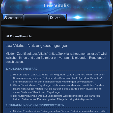
Lux Vitalis
Anmelden
Registrieren
FAQ
Foren-Übersicht
Lux Vitalis - Nutzungsbedingungen
Mit dem Zugriff auf „Lux Vitalis“ („https://lux.vitalis.thegamemaster.de“) wird
zwischen Ihnen und dem Betreiber ein Vertrag mit folgenden Regelungen
geschlossen:
1. NUTZUNGSVERTRAG
Mit dem Zugriff auf „Lux Vitalis“ (im Folgenden „das Board“) schließen Sie einen
Nutzungsvertrag mit dem Betreiber des Boards ab (im Folgenden „Betreiber“)
und erklären sich mit den nachfolgenden Regelungen einverstanden.
Wenn Sie mit diesen Regelungen nicht einverstanden sind, so dürfen Sie das
Board nicht weiter nutzen. Für die Nutzung des Boards gelten jeweils die an
dieser Stelle veröffentlichten Regelungen.
Der Nutzungsvertrag wird auf unbestimmte Zeit geschlossen und kann von
beiden Seiten ohne Einhaltung einer Frist jederzeit gekündigt werden.
2. EINRÄUMUNG VON NUTZUNGSRECHTEN
Mit dem Erstellen eines Beitrags erteilen Sie dem Betreiber ein einfaches, zeitlich