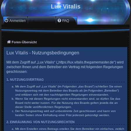
Lux Vitalis
Anmelden
Registrieren
FAQ
Foren-Übersicht
Lux Vitalis - Nutzungsbedingungen
Mit dem Zugriff auf „Lux Vitalis“ („https://lux.vitalis.thegamemaster.de“) wird
zwischen Ihnen und dem Betreiber ein Vertrag mit folgenden Regelungen
geschlossen:
1. NUTZUNGSVERTRAG
Mit dem Zugriff auf „Lux Vitalis“ (im Folgenden „das Board“) schließen Sie einen
Nutzungsvertrag mit dem Betreiber des Boards ab (im Folgenden „Betreiber“)
und erklären sich mit den nachfolgenden Regelungen einverstanden.
Wenn Sie mit diesen Regelungen nicht einverstanden sind, so dürfen Sie das
Board nicht weiter nutzen. Für die Nutzung des Boards gelten jeweils die an
dieser Stelle veröffentlichten Regelungen.
Der Nutzungsvertrag wird auf unbestimmte Zeit geschlossen und kann von
beiden Seiten ohne Einhaltung einer Frist jederzeit gekündigt werden.
2. EINRÄUMUNG VON NUTZUNGSRECHTEN
Mit dem Erstellen eines Beitrags erteilen Sie dem Betreiber ein einfaches, zeitlich