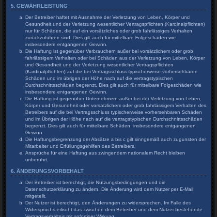
5. GEWÄHRLEISTUNG
Der Betreiber haftet mit Ausnahme der Verletzung von Leben, Körper und
Gesundheit und der Verletzung wesentlicher Vertragspflichten (Kardinalpflichten)
nur für Schäden, die auf ein vorsätzliches oder grob fahrlässiges Verhalten
zurückzuführen sind. Dies gilt auch für mittelbare Folgeschäden wie
insbesondere entgangenen Gewinn.
Die Haftung ist gegenüber Verbrauchern außer bei vorsätzlichem oder grob
fahrlässigem Verhalten oder bei Schäden aus der Verletzung von Leben, Körper
und Gesundheit und der Verletzung wesentlicher Vertragspflichten
(Kardinalpflichten) auf die bei Vertragsschluss typischerweise vorhersehbaren
Schäden und im übrigen der Höhe nach auf die vertragstypischen
Durchschnittsschäden begrenzt. Dies gilt auch für mittelbare Folgeschäden wie
insbesondere entgangenen Gewinn.
Die Haftung ist gegenüber Unternehmern außer bei der Verletzung von Leben,
Körper und Gesundheit oder vorsätzlichem oder grob fahrlässigem Verhalten des
Betreibers auf die bei Vertragsschluss typischerweise vorhersehbaren Schäden
und im Übrigen der Höhe nach auf die vertragstypischen Durchschnittsschäden
begrenzt. Dies gilt auch für mittelbare Schäden, insbesondere entgangenen
Gewinn.
Die Haftungsbegrenzung der Absätze a bis c gilt sinngemäß auch zugunsten der
Mitarbeiter und Erfüllungsgehilfen des Betreibers.
Ansprüche für eine Haftung aus zwingendem nationalem Recht bleiben
unberührt.
6. ÄNDERUNGSVORBEHALT
Der Betreiber ist berechtigt, die Nutzungsbedingungen und die
Datenschutzerklärung zu ändern. Die Änderung wird dem Nutzer per E-Mail
mitgeteilt.
Der Nutzer ist berechtigt, den Änderungen zu widersprechen. Im Falle des
Widerspruchs erlischt das zwischen dem Betreiber und dem Nutzer bestehende
Vertragsverhältnis mit sofortiger Wirkung.