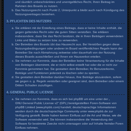
und räumlich unbeschränktes und unentgeltliches Recht, Ihren Beitrag im
Rahmen des Boards zu nutzen.
Das Nutzungsrecht nach Punkt 2, Unterpunkt a bleibt auch nach Kündigung des
Nutzungsvertrages bestehen.
3. PFLICHTEN DES NUTZERS
Sie erklären mit der Erstellung eines Beitrags, dass er keine Inhalte enthält, die
gegen geltendes Recht oder die guten Sitten verstoßen. Sie erklären
insbesondere, dass Sie das Recht besitzen, die in Ihren Beiträgen verwendeten
Links und Bilder zu setzen bzw. zu verwenden.
Der Betreiber des Boards übt das Hausrecht aus. Bei Verstößen gegen diese
Nutzungsbedingungen oder anderer im Board veröffentlichten Regeln kann der
Betreiber Sie nach Abmahnung zeitweise oder dauerhaft von der Nutzung
dieses Boards ausschließen und Ihnen ein Hausverbot erteilen.
Sie nehmen zur Kenntnis, dass der Betreiber keine Verantwortung für die Inhalte
von Beiträgen übernimmt, die er nicht selbst erstellt hat oder die er nicht zur
Kenntnis genommen hat. Sie gestatten dem Betreiber, Ihr Benutzerkonto,
Beiträge und Funktionen jederzeit zu löschen oder zu sperren.
Sie gestatten dem Betreiber darüber hinaus, Ihre Beiträge abzuändern, sofern
sie gegen o. g. Regeln verstoßen oder geeignet sind, dem Betreiber oder einem
Dritten Schaden zuzufügen.
4. GENERAL PUBLIC LICENSE
Sie nehmen zur Kenntnis, dass es sich bei phpBB um eine unter der „
GNU General Public License v2
“ (GPL) bereitgestellten Foren-Software von
phpBB Limited (www.phpbb.com) handelt; deutschsprachige Informationen
werden durch die deutschsprachige Community unter www.phpbb.de zur
Verfügung gestellt. Beide haben keinen Einfluss auf die Art und Weise, wie die
Software verwendet wird. Sie können insbesondere die Verwendung der
Software für bestimmte Zwecke nicht untersagen oder auf Inhalte fremder Foren
Einfluss nehmen.