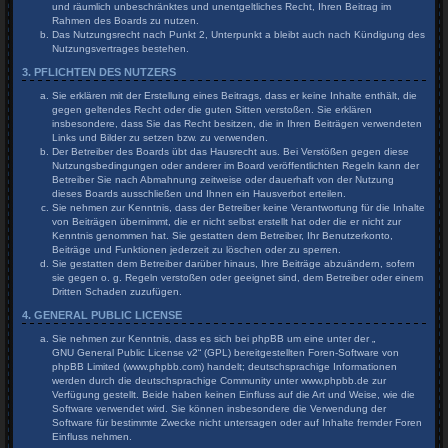
und räumlich unbeschränktes und unentgeltliches Recht, Ihren Beitrag im
Rahmen des Boards zu nutzen.
Das Nutzungsrecht nach Punkt 2, Unterpunkt a bleibt auch nach Kündigung des
Nutzungsvertrages bestehen.
3. PFLICHTEN DES NUTZERS
Sie erklären mit der Erstellung eines Beitrags, dass er keine Inhalte enthält, die
gegen geltendes Recht oder die guten Sitten verstoßen. Sie erklären
insbesondere, dass Sie das Recht besitzen, die in Ihren Beiträgen verwendeten
Links und Bilder zu setzen bzw. zu verwenden.
Der Betreiber des Boards übt das Hausrecht aus. Bei Verstößen gegen diese
Nutzungsbedingungen oder anderer im Board veröffentlichten Regeln kann der
Betreiber Sie nach Abmahnung zeitweise oder dauerhaft von der Nutzung
dieses Boards ausschließen und Ihnen ein Hausverbot erteilen.
Sie nehmen zur Kenntnis, dass der Betreiber keine Verantwortung für die Inhalte
von Beiträgen übernimmt, die er nicht selbst erstellt hat oder die er nicht zur
Kenntnis genommen hat. Sie gestatten dem Betreiber, Ihr Benutzerkonto,
Beiträge und Funktionen jederzeit zu löschen oder zu sperren.
Sie gestatten dem Betreiber darüber hinaus, Ihre Beiträge abzuändern, sofern
sie gegen o. g. Regeln verstoßen oder geeignet sind, dem Betreiber oder einem
Dritten Schaden zuzufügen.
4. GENERAL PUBLIC LICENSE
Sie nehmen zur Kenntnis, dass es sich bei phpBB um eine unter der „
GNU General Public License v2
“ (GPL) bereitgestellten Foren-Software von
phpBB Limited (www.phpbb.com) handelt; deutschsprachige Informationen
werden durch die deutschsprachige Community unter www.phpbb.de zur
Verfügung gestellt. Beide haben keinen Einfluss auf die Art und Weise, wie die
Software verwendet wird. Sie können insbesondere die Verwendung der
Software für bestimmte Zwecke nicht untersagen oder auf Inhalte fremder Foren
Einfluss nehmen.