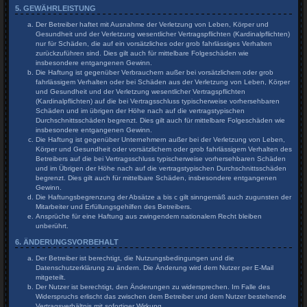
5. GEWÄHRLEISTUNG
Der Betreiber haftet mit Ausnahme der Verletzung von Leben, Körper und
Gesundheit und der Verletzung wesentlicher Vertragspflichten (Kardinalpflichten)
nur für Schäden, die auf ein vorsätzliches oder grob fahrlässiges Verhalten
zurückzuführen sind. Dies gilt auch für mittelbare Folgeschäden wie
insbesondere entgangenen Gewinn.
Die Haftung ist gegenüber Verbrauchern außer bei vorsätzlichem oder grob
fahrlässigem Verhalten oder bei Schäden aus der Verletzung von Leben, Körper
und Gesundheit und der Verletzung wesentlicher Vertragspflichten
(Kardinalpflichten) auf die bei Vertragsschluss typischerweise vorhersehbaren
Schäden und im übrigen der Höhe nach auf die vertragstypischen
Durchschnittsschäden begrenzt. Dies gilt auch für mittelbare Folgeschäden wie
insbesondere entgangenen Gewinn.
Die Haftung ist gegenüber Unternehmern außer bei der Verletzung von Leben,
Körper und Gesundheit oder vorsätzlichem oder grob fahrlässigem Verhalten des
Betreibers auf die bei Vertragsschluss typischerweise vorhersehbaren Schäden
und im Übrigen der Höhe nach auf die vertragstypischen Durchschnittsschäden
begrenzt. Dies gilt auch für mittelbare Schäden, insbesondere entgangenen
Gewinn.
Die Haftungsbegrenzung der Absätze a bis c gilt sinngemäß auch zugunsten der
Mitarbeiter und Erfüllungsgehilfen des Betreibers.
Ansprüche für eine Haftung aus zwingendem nationalem Recht bleiben
unberührt.
6. ÄNDERUNGSVORBEHALT
Der Betreiber ist berechtigt, die Nutzungsbedingungen und die
Datenschutzerklärung zu ändern. Die Änderung wird dem Nutzer per E-Mail
mitgeteilt.
Der Nutzer ist berechtigt, den Änderungen zu widersprechen. Im Falle des
Widerspruchs erlischt das zwischen dem Betreiber und dem Nutzer bestehende
Vertragsverhältnis mit sofortiger Wirkung.