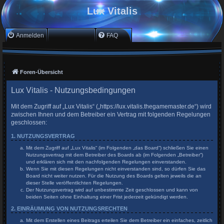
Lux Vitalis
Anmelden
Registrieren
FAQ
Foren-Übersicht
Lux Vitalis - Nutzungsbedingungen
Mit dem Zugriff auf „Lux Vitalis“ („https://lux.vitalis.thegamemaster.de“) wird
zwischen Ihnen und dem Betreiber ein Vertrag mit folgenden Regelungen
geschlossen:
1. NUTZUNGSVERTRAG
Mit dem Zugriff auf „Lux Vitalis“ (im Folgenden „das Board“) schließen Sie einen
Nutzungsvertrag mit dem Betreiber des Boards ab (im Folgenden „Betreiber“)
und erklären sich mit den nachfolgenden Regelungen einverstanden.
Wenn Sie mit diesen Regelungen nicht einverstanden sind, so dürfen Sie das
Board nicht weiter nutzen. Für die Nutzung des Boards gelten jeweils die an
dieser Stelle veröffentlichten Regelungen.
Der Nutzungsvertrag wird auf unbestimmte Zeit geschlossen und kann von
beiden Seiten ohne Einhaltung einer Frist jederzeit gekündigt werden.
2. EINRÄUMUNG VON NUTZUNGSRECHTEN
Mit dem Erstellen eines Beitrags erteilen Sie dem Betreiber ein einfaches, zeitlich