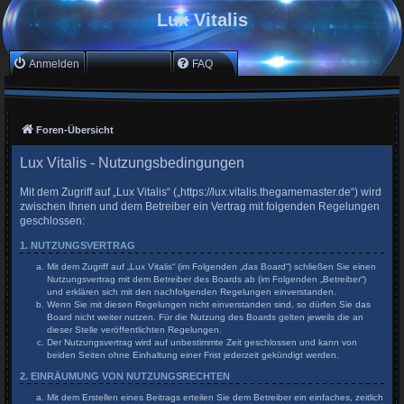
Lux Vitalis
Anmelden
Registrieren
FAQ
Foren-Übersicht
Lux Vitalis - Nutzungsbedingungen
Mit dem Zugriff auf „Lux Vitalis“ („https://lux.vitalis.thegamemaster.de“) wird
zwischen Ihnen und dem Betreiber ein Vertrag mit folgenden Regelungen
geschlossen:
1. NUTZUNGSVERTRAG
Mit dem Zugriff auf „Lux Vitalis“ (im Folgenden „das Board“) schließen Sie einen
Nutzungsvertrag mit dem Betreiber des Boards ab (im Folgenden „Betreiber“)
und erklären sich mit den nachfolgenden Regelungen einverstanden.
Wenn Sie mit diesen Regelungen nicht einverstanden sind, so dürfen Sie das
Board nicht weiter nutzen. Für die Nutzung des Boards gelten jeweils die an
dieser Stelle veröffentlichten Regelungen.
Der Nutzungsvertrag wird auf unbestimmte Zeit geschlossen und kann von
beiden Seiten ohne Einhaltung einer Frist jederzeit gekündigt werden.
2. EINRÄUMUNG VON NUTZUNGSRECHTEN
Mit dem Erstellen eines Beitrags erteilen Sie dem Betreiber ein einfaches, zeitlich