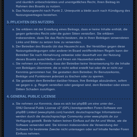
und räumlich unbeschränktes und unentgeltliches Recht, Ihren Beitrag im
Rahmen des Boards zu nutzen.
Das Nutzungsrecht nach Punkt 2, Unterpunkt a bleibt auch nach Kündigung des
Nutzungsvertrages bestehen.
3. PFLICHTEN DES NUTZERS
Sie erklären mit der Erstellung eines Beitrags, dass er keine Inhalte enthält, die
gegen geltendes Recht oder die guten Sitten verstoßen. Sie erklären
insbesondere, dass Sie das Recht besitzen, die in Ihren Beiträgen verwendeten
Links und Bilder zu setzen bzw. zu verwenden.
Der Betreiber des Boards übt das Hausrecht aus. Bei Verstößen gegen diese
Nutzungsbedingungen oder anderer im Board veröffentlichten Regeln kann der
Betreiber Sie nach Abmahnung zeitweise oder dauerhaft von der Nutzung
dieses Boards ausschließen und Ihnen ein Hausverbot erteilen.
Sie nehmen zur Kenntnis, dass der Betreiber keine Verantwortung für die Inhalte
von Beiträgen übernimmt, die er nicht selbst erstellt hat oder die er nicht zur
Kenntnis genommen hat. Sie gestatten dem Betreiber, Ihr Benutzerkonto,
Beiträge und Funktionen jederzeit zu löschen oder zu sperren.
Sie gestatten dem Betreiber darüber hinaus, Ihre Beiträge abzuändern, sofern
sie gegen o. g. Regeln verstoßen oder geeignet sind, dem Betreiber oder einem
Dritten Schaden zuzufügen.
4. GENERAL PUBLIC LICENSE
Sie nehmen zur Kenntnis, dass es sich bei phpBB um eine unter der „
GNU General Public License v2
“ (GPL) bereitgestellten Foren-Software von
phpBB Limited (www.phpbb.com) handelt; deutschsprachige Informationen
werden durch die deutschsprachige Community unter www.phpbb.de zur
Verfügung gestellt. Beide haben keinen Einfluss auf die Art und Weise, wie die
Software verwendet wird. Sie können insbesondere die Verwendung der
Software für bestimmte Zwecke nicht untersagen oder auf Inhalte fremder Foren
Einfluss nehmen.