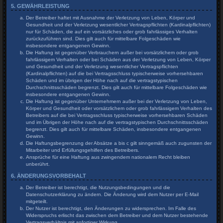
5. GEWÄHRLEISTUNG
Der Betreiber haftet mit Ausnahme der Verletzung von Leben, Körper und
Gesundheit und der Verletzung wesentlicher Vertragspflichten (Kardinalpflichten)
nur für Schäden, die auf ein vorsätzliches oder grob fahrlässiges Verhalten
zurückzuführen sind. Dies gilt auch für mittelbare Folgeschäden wie
insbesondere entgangenen Gewinn.
Die Haftung ist gegenüber Verbrauchern außer bei vorsätzlichem oder grob
fahrlässigem Verhalten oder bei Schäden aus der Verletzung von Leben, Körper
und Gesundheit und der Verletzung wesentlicher Vertragspflichten
(Kardinalpflichten) auf die bei Vertragsschluss typischerweise vorhersehbaren
Schäden und im übrigen der Höhe nach auf die vertragstypischen
Durchschnittsschäden begrenzt. Dies gilt auch für mittelbare Folgeschäden wie
insbesondere entgangenen Gewinn.
Die Haftung ist gegenüber Unternehmern außer bei der Verletzung von Leben,
Körper und Gesundheit oder vorsätzlichem oder grob fahrlässigem Verhalten des
Betreibers auf die bei Vertragsschluss typischerweise vorhersehbaren Schäden
und im Übrigen der Höhe nach auf die vertragstypischen Durchschnittsschäden
begrenzt. Dies gilt auch für mittelbare Schäden, insbesondere entgangenen
Gewinn.
Die Haftungsbegrenzung der Absätze a bis c gilt sinngemäß auch zugunsten der
Mitarbeiter und Erfüllungsgehilfen des Betreibers.
Ansprüche für eine Haftung aus zwingendem nationalem Recht bleiben
unberührt.
6. ÄNDERUNGSVORBEHALT
Der Betreiber ist berechtigt, die Nutzungsbedingungen und die
Datenschutzerklärung zu ändern. Die Änderung wird dem Nutzer per E-Mail
mitgeteilt.
Der Nutzer ist berechtigt, den Änderungen zu widersprechen. Im Falle des
Widerspruchs erlischt das zwischen dem Betreiber und dem Nutzer bestehende
Vertragsverhältnis mit sofortiger Wirkung.