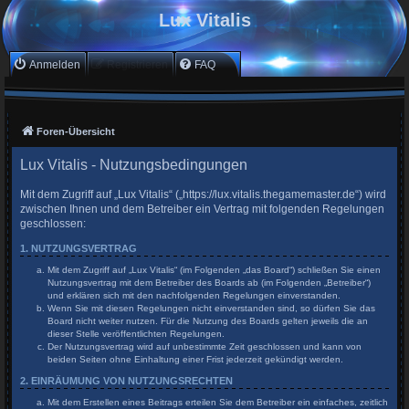
Lux Vitalis
Anmelden
Registrieren
FAQ
Foren-Übersicht
Lux Vitalis - Nutzungsbedingungen
Mit dem Zugriff auf „Lux Vitalis“ („https://lux.vitalis.thegamemaster.de“) wird
zwischen Ihnen und dem Betreiber ein Vertrag mit folgenden Regelungen
geschlossen:
1. NUTZUNGSVERTRAG
Mit dem Zugriff auf „Lux Vitalis“ (im Folgenden „das Board“) schließen Sie einen
Nutzungsvertrag mit dem Betreiber des Boards ab (im Folgenden „Betreiber“)
und erklären sich mit den nachfolgenden Regelungen einverstanden.
Wenn Sie mit diesen Regelungen nicht einverstanden sind, so dürfen Sie das
Board nicht weiter nutzen. Für die Nutzung des Boards gelten jeweils die an
dieser Stelle veröffentlichten Regelungen.
Der Nutzungsvertrag wird auf unbestimmte Zeit geschlossen und kann von
beiden Seiten ohne Einhaltung einer Frist jederzeit gekündigt werden.
2. EINRÄUMUNG VON NUTZUNGSRECHTEN
Mit dem Erstellen eines Beitrags erteilen Sie dem Betreiber ein einfaches, zeitlich