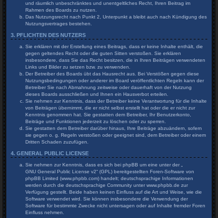
und räumlich unbeschränktes und unentgeltliches Recht, Ihren Beitrag im
Rahmen des Boards zu nutzen.
Das Nutzungsrecht nach Punkt 2, Unterpunkt a bleibt auch nach Kündigung des
Nutzungsvertrages bestehen.
3. PFLICHTEN DES NUTZERS
Sie erklären mit der Erstellung eines Beitrags, dass er keine Inhalte enthält, die
gegen geltendes Recht oder die guten Sitten verstoßen. Sie erklären
insbesondere, dass Sie das Recht besitzen, die in Ihren Beiträgen verwendeten
Links und Bilder zu setzen bzw. zu verwenden.
Der Betreiber des Boards übt das Hausrecht aus. Bei Verstößen gegen diese
Nutzungsbedingungen oder anderer im Board veröffentlichten Regeln kann der
Betreiber Sie nach Abmahnung zeitweise oder dauerhaft von der Nutzung
dieses Boards ausschließen und Ihnen ein Hausverbot erteilen.
Sie nehmen zur Kenntnis, dass der Betreiber keine Verantwortung für die Inhalte
von Beiträgen übernimmt, die er nicht selbst erstellt hat oder die er nicht zur
Kenntnis genommen hat. Sie gestatten dem Betreiber, Ihr Benutzerkonto,
Beiträge und Funktionen jederzeit zu löschen oder zu sperren.
Sie gestatten dem Betreiber darüber hinaus, Ihre Beiträge abzuändern, sofern
sie gegen o. g. Regeln verstoßen oder geeignet sind, dem Betreiber oder einem
Dritten Schaden zuzufügen.
4. GENERAL PUBLIC LICENSE
Sie nehmen zur Kenntnis, dass es sich bei phpBB um eine unter der „
GNU General Public License v2
“ (GPL) bereitgestellten Foren-Software von
phpBB Limited (www.phpbb.com) handelt; deutschsprachige Informationen
werden durch die deutschsprachige Community unter www.phpbb.de zur
Verfügung gestellt. Beide haben keinen Einfluss auf die Art und Weise, wie die
Software verwendet wird. Sie können insbesondere die Verwendung der
Software für bestimmte Zwecke nicht untersagen oder auf Inhalte fremder Foren
Einfluss nehmen.