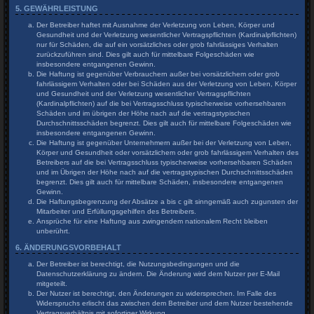
5. GEWÄHRLEISTUNG
Der Betreiber haftet mit Ausnahme der Verletzung von Leben, Körper und
Gesundheit und der Verletzung wesentlicher Vertragspflichten (Kardinalpflichten)
nur für Schäden, die auf ein vorsätzliches oder grob fahrlässiges Verhalten
zurückzuführen sind. Dies gilt auch für mittelbare Folgeschäden wie
insbesondere entgangenen Gewinn.
Die Haftung ist gegenüber Verbrauchern außer bei vorsätzlichem oder grob
fahrlässigem Verhalten oder bei Schäden aus der Verletzung von Leben, Körper
und Gesundheit und der Verletzung wesentlicher Vertragspflichten
(Kardinalpflichten) auf die bei Vertragsschluss typischerweise vorhersehbaren
Schäden und im übrigen der Höhe nach auf die vertragstypischen
Durchschnittsschäden begrenzt. Dies gilt auch für mittelbare Folgeschäden wie
insbesondere entgangenen Gewinn.
Die Haftung ist gegenüber Unternehmern außer bei der Verletzung von Leben,
Körper und Gesundheit oder vorsätzlichem oder grob fahrlässigem Verhalten des
Betreibers auf die bei Vertragsschluss typischerweise vorhersehbaren Schäden
und im Übrigen der Höhe nach auf die vertragstypischen Durchschnittsschäden
begrenzt. Dies gilt auch für mittelbare Schäden, insbesondere entgangenen
Gewinn.
Die Haftungsbegrenzung der Absätze a bis c gilt sinngemäß auch zugunsten der
Mitarbeiter und Erfüllungsgehilfen des Betreibers.
Ansprüche für eine Haftung aus zwingendem nationalem Recht bleiben
unberührt.
6. ÄNDERUNGSVORBEHALT
Der Betreiber ist berechtigt, die Nutzungsbedingungen und die
Datenschutzerklärung zu ändern. Die Änderung wird dem Nutzer per E-Mail
mitgeteilt.
Der Nutzer ist berechtigt, den Änderungen zu widersprechen. Im Falle des
Widerspruchs erlischt das zwischen dem Betreiber und dem Nutzer bestehende
Vertragsverhältnis mit sofortiger Wirkung.