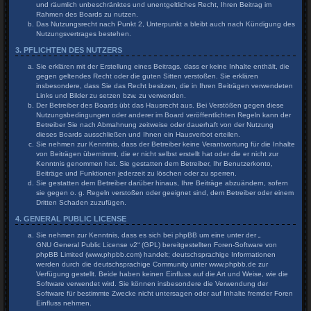
und räumlich unbeschränktes und unentgeltliches Recht, Ihren Beitrag im
Rahmen des Boards zu nutzen.
Das Nutzungsrecht nach Punkt 2, Unterpunkt a bleibt auch nach Kündigung des
Nutzungsvertrages bestehen.
3. PFLICHTEN DES NUTZERS
Sie erklären mit der Erstellung eines Beitrags, dass er keine Inhalte enthält, die
gegen geltendes Recht oder die guten Sitten verstoßen. Sie erklären
insbesondere, dass Sie das Recht besitzen, die in Ihren Beiträgen verwendeten
Links und Bilder zu setzen bzw. zu verwenden.
Der Betreiber des Boards übt das Hausrecht aus. Bei Verstößen gegen diese
Nutzungsbedingungen oder anderer im Board veröffentlichten Regeln kann der
Betreiber Sie nach Abmahnung zeitweise oder dauerhaft von der Nutzung
dieses Boards ausschließen und Ihnen ein Hausverbot erteilen.
Sie nehmen zur Kenntnis, dass der Betreiber keine Verantwortung für die Inhalte
von Beiträgen übernimmt, die er nicht selbst erstellt hat oder die er nicht zur
Kenntnis genommen hat. Sie gestatten dem Betreiber, Ihr Benutzerkonto,
Beiträge und Funktionen jederzeit zu löschen oder zu sperren.
Sie gestatten dem Betreiber darüber hinaus, Ihre Beiträge abzuändern, sofern
sie gegen o. g. Regeln verstoßen oder geeignet sind, dem Betreiber oder einem
Dritten Schaden zuzufügen.
4. GENERAL PUBLIC LICENSE
Sie nehmen zur Kenntnis, dass es sich bei phpBB um eine unter der „
GNU General Public License v2
“ (GPL) bereitgestellten Foren-Software von
phpBB Limited (www.phpbb.com) handelt; deutschsprachige Informationen
werden durch die deutschsprachige Community unter www.phpbb.de zur
Verfügung gestellt. Beide haben keinen Einfluss auf die Art und Weise, wie die
Software verwendet wird. Sie können insbesondere die Verwendung der
Software für bestimmte Zwecke nicht untersagen oder auf Inhalte fremder Foren
Einfluss nehmen.