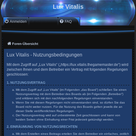
Lux Vitalis
Anmelden
Registrieren
FAQ
Foren-Übersicht
Lux Vitalis - Nutzungsbedingungen
Mit dem Zugriff auf „Lux Vitalis“ („https://lux.vitalis.thegamemaster.de“) wird
zwischen Ihnen und dem Betreiber ein Vertrag mit folgenden Regelungen
geschlossen:
1. NUTZUNGSVERTRAG
Mit dem Zugriff auf „Lux Vitalis“ (im Folgenden „das Board“) schließen Sie einen
Nutzungsvertrag mit dem Betreiber des Boards ab (im Folgenden „Betreiber“)
und erklären sich mit den nachfolgenden Regelungen einverstanden.
Wenn Sie mit diesen Regelungen nicht einverstanden sind, so dürfen Sie das
Board nicht weiter nutzen. Für die Nutzung des Boards gelten jeweils die an
dieser Stelle veröffentlichten Regelungen.
Der Nutzungsvertrag wird auf unbestimmte Zeit geschlossen und kann von
beiden Seiten ohne Einhaltung einer Frist jederzeit gekündigt werden.
2. EINRÄUMUNG VON NUTZUNGSRECHTEN
Mit dem Erstellen eines Beitrags erteilen Sie dem Betreiber ein einfaches, zeitlich