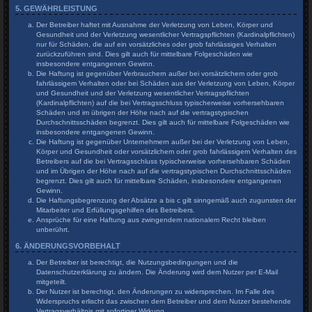
5. GEWÄHRLEISTUNG
Der Betreiber haftet mit Ausnahme der Verletzung von Leben, Körper und
Gesundheit und der Verletzung wesentlicher Vertragspflichten (Kardinalpflichten)
nur für Schäden, die auf ein vorsätzliches oder grob fahrlässiges Verhalten
zurückzuführen sind. Dies gilt auch für mittelbare Folgeschäden wie
insbesondere entgangenen Gewinn.
Die Haftung ist gegenüber Verbrauchern außer bei vorsätzlichem oder grob
fahrlässigem Verhalten oder bei Schäden aus der Verletzung von Leben, Körper
und Gesundheit und der Verletzung wesentlicher Vertragspflichten
(Kardinalpflichten) auf die bei Vertragsschluss typischerweise vorhersehbaren
Schäden und im übrigen der Höhe nach auf die vertragstypischen
Durchschnittsschäden begrenzt. Dies gilt auch für mittelbare Folgeschäden wie
insbesondere entgangenen Gewinn.
Die Haftung ist gegenüber Unternehmern außer bei der Verletzung von Leben,
Körper und Gesundheit oder vorsätzlichem oder grob fahrlässigem Verhalten des
Betreibers auf die bei Vertragsschluss typischerweise vorhersehbaren Schäden
und im Übrigen der Höhe nach auf die vertragstypischen Durchschnittsschäden
begrenzt. Dies gilt auch für mittelbare Schäden, insbesondere entgangenen
Gewinn.
Die Haftungsbegrenzung der Absätze a bis c gilt sinngemäß auch zugunsten der
Mitarbeiter und Erfüllungsgehilfen des Betreibers.
Ansprüche für eine Haftung aus zwingendem nationalem Recht bleiben
unberührt.
6. ÄNDERUNGSVORBEHALT
Der Betreiber ist berechtigt, die Nutzungsbedingungen und die
Datenschutzerklärung zu ändern. Die Änderung wird dem Nutzer per E-Mail
mitgeteilt.
Der Nutzer ist berechtigt, den Änderungen zu widersprechen. Im Falle des
Widerspruchs erlischt das zwischen dem Betreiber und dem Nutzer bestehende
Vertragsverhältnis mit sofortiger Wirkung.