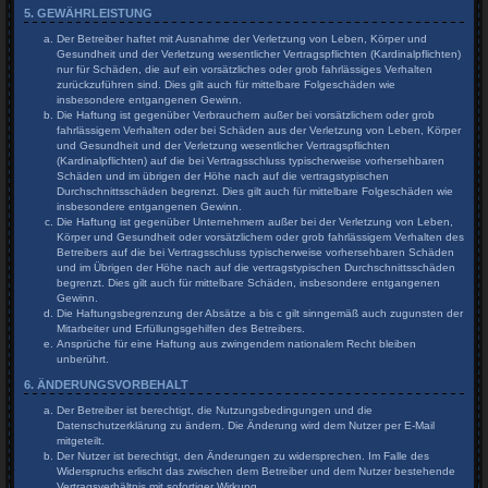
5. GEWÄHRLEISTUNG
Der Betreiber haftet mit Ausnahme der Verletzung von Leben, Körper und
Gesundheit und der Verletzung wesentlicher Vertragspflichten (Kardinalpflichten)
nur für Schäden, die auf ein vorsätzliches oder grob fahrlässiges Verhalten
zurückzuführen sind. Dies gilt auch für mittelbare Folgeschäden wie
insbesondere entgangenen Gewinn.
Die Haftung ist gegenüber Verbrauchern außer bei vorsätzlichem oder grob
fahrlässigem Verhalten oder bei Schäden aus der Verletzung von Leben, Körper
und Gesundheit und der Verletzung wesentlicher Vertragspflichten
(Kardinalpflichten) auf die bei Vertragsschluss typischerweise vorhersehbaren
Schäden und im übrigen der Höhe nach auf die vertragstypischen
Durchschnittsschäden begrenzt. Dies gilt auch für mittelbare Folgeschäden wie
insbesondere entgangenen Gewinn.
Die Haftung ist gegenüber Unternehmern außer bei der Verletzung von Leben,
Körper und Gesundheit oder vorsätzlichem oder grob fahrlässigem Verhalten des
Betreibers auf die bei Vertragsschluss typischerweise vorhersehbaren Schäden
und im Übrigen der Höhe nach auf die vertragstypischen Durchschnittsschäden
begrenzt. Dies gilt auch für mittelbare Schäden, insbesondere entgangenen
Gewinn.
Die Haftungsbegrenzung der Absätze a bis c gilt sinngemäß auch zugunsten der
Mitarbeiter und Erfüllungsgehilfen des Betreibers.
Ansprüche für eine Haftung aus zwingendem nationalem Recht bleiben
unberührt.
6. ÄNDERUNGSVORBEHALT
Der Betreiber ist berechtigt, die Nutzungsbedingungen und die
Datenschutzerklärung zu ändern. Die Änderung wird dem Nutzer per E-Mail
mitgeteilt.
Der Nutzer ist berechtigt, den Änderungen zu widersprechen. Im Falle des
Widerspruchs erlischt das zwischen dem Betreiber und dem Nutzer bestehende
Vertragsverhältnis mit sofortiger Wirkung.