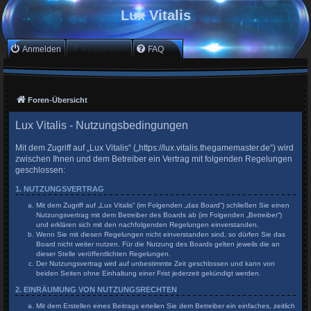
Lux Vitalis
Anmelden
Registrieren
FAQ
Foren-Übersicht
Lux Vitalis - Nutzungsbedingungen
Mit dem Zugriff auf „Lux Vitalis“ („https://lux.vitalis.thegamemaster.de“) wird
zwischen Ihnen und dem Betreiber ein Vertrag mit folgenden Regelungen
geschlossen:
1. NUTZUNGSVERTRAG
Mit dem Zugriff auf „Lux Vitalis“ (im Folgenden „das Board“) schließen Sie einen
Nutzungsvertrag mit dem Betreiber des Boards ab (im Folgenden „Betreiber“)
und erklären sich mit den nachfolgenden Regelungen einverstanden.
Wenn Sie mit diesen Regelungen nicht einverstanden sind, so dürfen Sie das
Board nicht weiter nutzen. Für die Nutzung des Boards gelten jeweils die an
dieser Stelle veröffentlichten Regelungen.
Der Nutzungsvertrag wird auf unbestimmte Zeit geschlossen und kann von
beiden Seiten ohne Einhaltung einer Frist jederzeit gekündigt werden.
2. EINRÄUMUNG VON NUTZUNGSRECHTEN
Mit dem Erstellen eines Beitrags erteilen Sie dem Betreiber ein einfaches, zeitlich