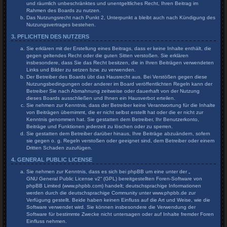
und räumlich unbeschränktes und unentgeltliches Recht, Ihren Beitrag im
Rahmen des Boards zu nutzen.
Das Nutzungsrecht nach Punkt 2, Unterpunkt a bleibt auch nach Kündigung des
Nutzungsvertrages bestehen.
3. PFLICHTEN DES NUTZERS
Sie erklären mit der Erstellung eines Beitrags, dass er keine Inhalte enthält, die
gegen geltendes Recht oder die guten Sitten verstoßen. Sie erklären
insbesondere, dass Sie das Recht besitzen, die in Ihren Beiträgen verwendeten
Links und Bilder zu setzen bzw. zu verwenden.
Der Betreiber des Boards übt das Hausrecht aus. Bei Verstößen gegen diese
Nutzungsbedingungen oder anderer im Board veröffentlichten Regeln kann der
Betreiber Sie nach Abmahnung zeitweise oder dauerhaft von der Nutzung
dieses Boards ausschließen und Ihnen ein Hausverbot erteilen.
Sie nehmen zur Kenntnis, dass der Betreiber keine Verantwortung für die Inhalte
von Beiträgen übernimmt, die er nicht selbst erstellt hat oder die er nicht zur
Kenntnis genommen hat. Sie gestatten dem Betreiber, Ihr Benutzerkonto,
Beiträge und Funktionen jederzeit zu löschen oder zu sperren.
Sie gestatten dem Betreiber darüber hinaus, Ihre Beiträge abzuändern, sofern
sie gegen o. g. Regeln verstoßen oder geeignet sind, dem Betreiber oder einem
Dritten Schaden zuzufügen.
4. GENERAL PUBLIC LICENSE
Sie nehmen zur Kenntnis, dass es sich bei phpBB um eine unter der „
GNU General Public License v2
“ (GPL) bereitgestellten Foren-Software von
phpBB Limited (www.phpbb.com) handelt; deutschsprachige Informationen
werden durch die deutschsprachige Community unter www.phpbb.de zur
Verfügung gestellt. Beide haben keinen Einfluss auf die Art und Weise, wie die
Software verwendet wird. Sie können insbesondere die Verwendung der
Software für bestimmte Zwecke nicht untersagen oder auf Inhalte fremder Foren
Einfluss nehmen.