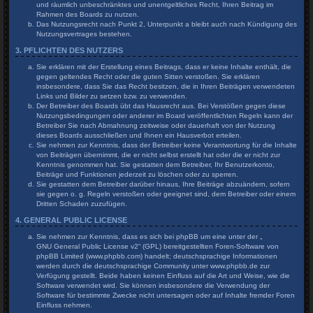
und räumlich unbeschränktes und unentgeltliches Recht, Ihren Beitrag im
Rahmen des Boards zu nutzen.
Das Nutzungsrecht nach Punkt 2, Unterpunkt a bleibt auch nach Kündigung des
Nutzungsvertrages bestehen.
3. PFLICHTEN DES NUTZERS
Sie erklären mit der Erstellung eines Beitrags, dass er keine Inhalte enthält, die
gegen geltendes Recht oder die guten Sitten verstoßen. Sie erklären
insbesondere, dass Sie das Recht besitzen, die in Ihren Beiträgen verwendeten
Links und Bilder zu setzen bzw. zu verwenden.
Der Betreiber des Boards übt das Hausrecht aus. Bei Verstößen gegen diese
Nutzungsbedingungen oder anderer im Board veröffentlichten Regeln kann der
Betreiber Sie nach Abmahnung zeitweise oder dauerhaft von der Nutzung
dieses Boards ausschließen und Ihnen ein Hausverbot erteilen.
Sie nehmen zur Kenntnis, dass der Betreiber keine Verantwortung für die Inhalte
von Beiträgen übernimmt, die er nicht selbst erstellt hat oder die er nicht zur
Kenntnis genommen hat. Sie gestatten dem Betreiber, Ihr Benutzerkonto,
Beiträge und Funktionen jederzeit zu löschen oder zu sperren.
Sie gestatten dem Betreiber darüber hinaus, Ihre Beiträge abzuändern, sofern
sie gegen o. g. Regeln verstoßen oder geeignet sind, dem Betreiber oder einem
Dritten Schaden zuzufügen.
4. GENERAL PUBLIC LICENSE
Sie nehmen zur Kenntnis, dass es sich bei phpBB um eine unter der „
GNU General Public License v2
“ (GPL) bereitgestellten Foren-Software von
phpBB Limited (www.phpbb.com) handelt; deutschsprachige Informationen
werden durch die deutschsprachige Community unter www.phpbb.de zur
Verfügung gestellt. Beide haben keinen Einfluss auf die Art und Weise, wie die
Software verwendet wird. Sie können insbesondere die Verwendung der
Software für bestimmte Zwecke nicht untersagen oder auf Inhalte fremder Foren
Einfluss nehmen.