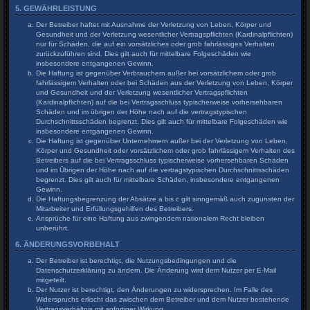
5. GEWÄHRLEISTUNG
Der Betreiber haftet mit Ausnahme der Verletzung von Leben, Körper und
Gesundheit und der Verletzung wesentlicher Vertragspflichten (Kardinalpflichten)
nur für Schäden, die auf ein vorsätzliches oder grob fahrlässiges Verhalten
zurückzuführen sind. Dies gilt auch für mittelbare Folgeschäden wie
insbesondere entgangenen Gewinn.
Die Haftung ist gegenüber Verbrauchern außer bei vorsätzlichem oder grob
fahrlässigem Verhalten oder bei Schäden aus der Verletzung von Leben, Körper
und Gesundheit und der Verletzung wesentlicher Vertragspflichten
(Kardinalpflichten) auf die bei Vertragsschluss typischerweise vorhersehbaren
Schäden und im übrigen der Höhe nach auf die vertragstypischen
Durchschnittsschäden begrenzt. Dies gilt auch für mittelbare Folgeschäden wie
insbesondere entgangenen Gewinn.
Die Haftung ist gegenüber Unternehmern außer bei der Verletzung von Leben,
Körper und Gesundheit oder vorsätzlichem oder grob fahrlässigem Verhalten des
Betreibers auf die bei Vertragsschluss typischerweise vorhersehbaren Schäden
und im Übrigen der Höhe nach auf die vertragstypischen Durchschnittsschäden
begrenzt. Dies gilt auch für mittelbare Schäden, insbesondere entgangenen
Gewinn.
Die Haftungsbegrenzung der Absätze a bis c gilt sinngemäß auch zugunsten der
Mitarbeiter und Erfüllungsgehilfen des Betreibers.
Ansprüche für eine Haftung aus zwingendem nationalem Recht bleiben
unberührt.
6. ÄNDERUNGSVORBEHALT
Der Betreiber ist berechtigt, die Nutzungsbedingungen und die
Datenschutzerklärung zu ändern. Die Änderung wird dem Nutzer per E-Mail
mitgeteilt.
Der Nutzer ist berechtigt, den Änderungen zu widersprechen. Im Falle des
Widerspruchs erlischt das zwischen dem Betreiber und dem Nutzer bestehende
Vertragsverhältnis mit sofortiger Wirkung.