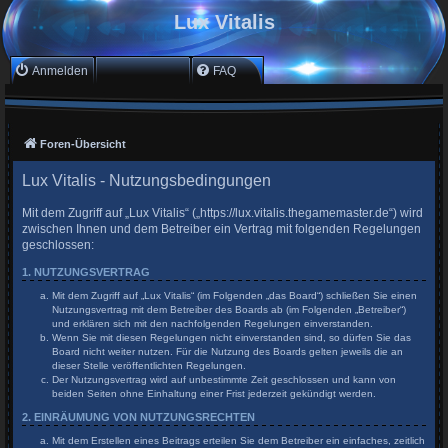
Lux Vitalis
Anmelden
Registrieren
FAQ
Foren-Übersicht
Lux Vitalis - Nutzungsbedingungen
Mit dem Zugriff auf „Lux Vitalis“ („https://lux.vitalis.thegamemaster.de“) wird
zwischen Ihnen und dem Betreiber ein Vertrag mit folgenden Regelungen
geschlossen:
1. NUTZUNGSVERTRAG
Mit dem Zugriff auf „Lux Vitalis“ (im Folgenden „das Board“) schließen Sie einen
Nutzungsvertrag mit dem Betreiber des Boards ab (im Folgenden „Betreiber“)
und erklären sich mit den nachfolgenden Regelungen einverstanden.
Wenn Sie mit diesen Regelungen nicht einverstanden sind, so dürfen Sie das
Board nicht weiter nutzen. Für die Nutzung des Boards gelten jeweils die an
dieser Stelle veröffentlichten Regelungen.
Der Nutzungsvertrag wird auf unbestimmte Zeit geschlossen und kann von
beiden Seiten ohne Einhaltung einer Frist jederzeit gekündigt werden.
2. EINRÄUMUNG VON NUTZUNGSRECHTEN
Mit dem Erstellen eines Beitrags erteilen Sie dem Betreiber ein einfaches, zeitlich