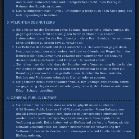
und räumlich unbeschränktes und unentgeltliches Recht, Ihren Beitrag im
Rahmen des Boards zu nutzen.
Das Nutzungsrecht nach Punkt 2, Unterpunkt a bleibt auch nach Kündigung des
Nutzungsvertrages bestehen.
3. PFLICHTEN DES NUTZERS
Sie erklären mit der Erstellung eines Beitrags, dass er keine Inhalte enthält, die
gegen geltendes Recht oder die guten Sitten verstoßen. Sie erklären
insbesondere, dass Sie das Recht besitzen, die in Ihren Beiträgen verwendeten
Links und Bilder zu setzen bzw. zu verwenden.
Der Betreiber des Boards übt das Hausrecht aus. Bei Verstößen gegen diese
Nutzungsbedingungen oder anderer im Board veröffentlichten Regeln kann der
Betreiber Sie nach Abmahnung zeitweise oder dauerhaft von der Nutzung
dieses Boards ausschließen und Ihnen ein Hausverbot erteilen.
Sie nehmen zur Kenntnis, dass der Betreiber keine Verantwortung für die Inhalte
von Beiträgen übernimmt, die er nicht selbst erstellt hat oder die er nicht zur
Kenntnis genommen hat. Sie gestatten dem Betreiber, Ihr Benutzerkonto,
Beiträge und Funktionen jederzeit zu löschen oder zu sperren.
Sie gestatten dem Betreiber darüber hinaus, Ihre Beiträge abzuändern, sofern
sie gegen o. g. Regeln verstoßen oder geeignet sind, dem Betreiber oder einem
Dritten Schaden zuzufügen.
4. GENERAL PUBLIC LICENSE
Sie nehmen zur Kenntnis, dass es sich bei phpBB um eine unter der „
GNU General Public License v2
“ (GPL) bereitgestellten Foren-Software von
phpBB Limited (www.phpbb.com) handelt; deutschsprachige Informationen
werden durch die deutschsprachige Community unter www.phpbb.de zur
Verfügung gestellt. Beide haben keinen Einfluss auf die Art und Weise, wie die
Software verwendet wird. Sie können insbesondere die Verwendung der
Software für bestimmte Zwecke nicht untersagen oder auf Inhalte fremder Foren
Einfluss nehmen.