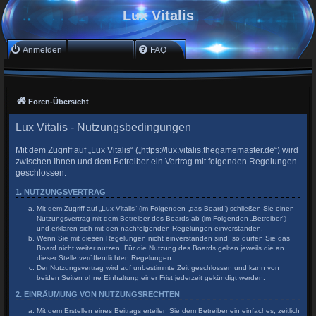
Lux Vitalis
Anmelden
Registrieren
FAQ
Foren-Übersicht
Lux Vitalis - Nutzungsbedingungen
Mit dem Zugriff auf „Lux Vitalis“ („https://lux.vitalis.thegamemaster.de“) wird
zwischen Ihnen und dem Betreiber ein Vertrag mit folgenden Regelungen
geschlossen:
1. NUTZUNGSVERTRAG
Mit dem Zugriff auf „Lux Vitalis“ (im Folgenden „das Board“) schließen Sie einen
Nutzungsvertrag mit dem Betreiber des Boards ab (im Folgenden „Betreiber“)
und erklären sich mit den nachfolgenden Regelungen einverstanden.
Wenn Sie mit diesen Regelungen nicht einverstanden sind, so dürfen Sie das
Board nicht weiter nutzen. Für die Nutzung des Boards gelten jeweils die an
dieser Stelle veröffentlichten Regelungen.
Der Nutzungsvertrag wird auf unbestimmte Zeit geschlossen und kann von
beiden Seiten ohne Einhaltung einer Frist jederzeit gekündigt werden.
2. EINRÄUMUNG VON NUTZUNGSRECHTEN
Mit dem Erstellen eines Beitrags erteilen Sie dem Betreiber ein einfaches, zeitlich