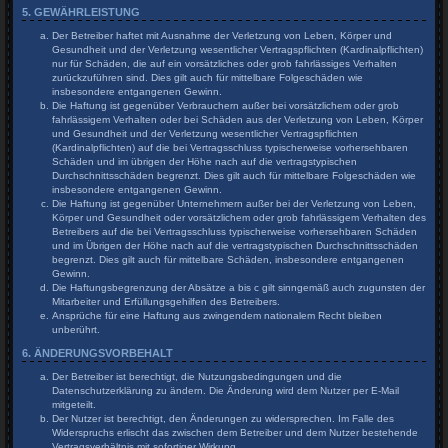
5. GEWÄHRLEISTUNG
Der Betreiber haftet mit Ausnahme der Verletzung von Leben, Körper und
Gesundheit und der Verletzung wesentlicher Vertragspflichten (Kardinalpflichten)
nur für Schäden, die auf ein vorsätzliches oder grob fahrlässiges Verhalten
zurückzuführen sind. Dies gilt auch für mittelbare Folgeschäden wie
insbesondere entgangenen Gewinn.
Die Haftung ist gegenüber Verbrauchern außer bei vorsätzlichem oder grob
fahrlässigem Verhalten oder bei Schäden aus der Verletzung von Leben, Körper
und Gesundheit und der Verletzung wesentlicher Vertragspflichten
(Kardinalpflichten) auf die bei Vertragsschluss typischerweise vorhersehbaren
Schäden und im übrigen der Höhe nach auf die vertragstypischen
Durchschnittsschäden begrenzt. Dies gilt auch für mittelbare Folgeschäden wie
insbesondere entgangenen Gewinn.
Die Haftung ist gegenüber Unternehmern außer bei der Verletzung von Leben,
Körper und Gesundheit oder vorsätzlichem oder grob fahrlässigem Verhalten des
Betreibers auf die bei Vertragsschluss typischerweise vorhersehbaren Schäden
und im Übrigen der Höhe nach auf die vertragstypischen Durchschnittsschäden
begrenzt. Dies gilt auch für mittelbare Schäden, insbesondere entgangenen
Gewinn.
Die Haftungsbegrenzung der Absätze a bis c gilt sinngemäß auch zugunsten der
Mitarbeiter und Erfüllungsgehilfen des Betreibers.
Ansprüche für eine Haftung aus zwingendem nationalem Recht bleiben
unberührt.
6. ÄNDERUNGSVORBEHALT
Der Betreiber ist berechtigt, die Nutzungsbedingungen und die
Datenschutzerklärung zu ändern. Die Änderung wird dem Nutzer per E-Mail
mitgeteilt.
Der Nutzer ist berechtigt, den Änderungen zu widersprechen. Im Falle des
Widerspruchs erlischt das zwischen dem Betreiber und dem Nutzer bestehende
Vertragsverhältnis mit sofortiger Wirkung.