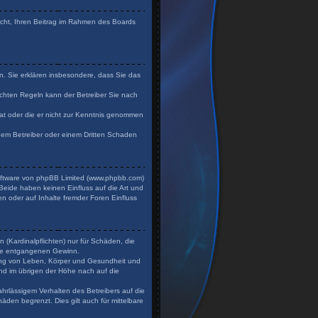
Recht, Ihren Beitrag im Rahmen des Boards
en. Sie erklären insbesondere, dass Sie das
chten Regeln kann der Betreiber Sie nach
 hat oder die er nicht zur Kenntnis genommen
 dem Betreiber oder einem Dritten Schaden
Software von phpBB Limited (www.phpbb.com)
eide haben keinen Einfluss auf die Art und
n oder auf Inhalte fremder Foren Einfluss
 (Kardinalpflichten) nur für Schäden, die
dere entgangenen Gewinn.
zung von Leben, Körper und Gesundheit und
und im übrigen der Höhe nach auf die
hrlässigem Verhalten des Betreibers auf die
den begrenzt. Dies gilt auch für mittelbare