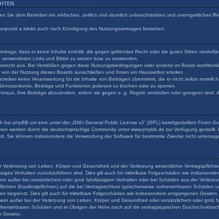
CHTEN
ilen Sie dem Betreiber ein einfaches, zeitlich und räumlich unbeschränktes und unentgeltliches 
terpunkt a bleibt auch nach Kündigung des Nutzungsvertrages bestehen.
 Beitrags, dass er keine Inhalte enthält, die gegen geltendes Recht oder die guten Sitten verstoß
en verwendeten Links und Bilder zu setzen bzw. zu verwenden.
usrecht aus. Bei Verstößen gegen diese Nutzungsbedingungen oder anderer im Board veröffentli
von der Nutzung dieses Boards ausschließen und Ihnen ein Hausverbot erteilen.
reiber keine Verantwortung für die Inhalte von Beiträgen übernimmt, die er nicht selbst erstellt
 Benutzerkonto, Beiträge und Funktionen jederzeit zu löschen oder zu sperren.
hinaus, Ihre Beiträge abzuändern, sofern sie gegen o. g. Regeln verstoßen oder geeignet sind,
h bei phpBB um eine unter der „
GNU General Public License v2
“ (GPL) bereitgestellten Foren-
onen werden durch die deutschsprachige Community unter www.phpbb.de zur Verfügung gestellt. B
rd. Sie können insbesondere die Verwendung der Software für bestimmte Zwecke nicht untersage
r Verletzung von Leben, Körper und Gesundheit und der Verletzung wesentlicher Vertragspflichten
lässiges Verhalten zurückzuführen sind. Dies gilt auch für mittelbare Folgeschäden wie insbeson
ern außer bei vorsätzlichem oder grob fahrlässigem Verhalten oder bei Schäden aus der Verlet
flichten (Kardinalpflichten) auf die bei Vertragsschluss typischerweise vorhersehbaren Schäden 
den begrenzt. Dies gilt auch für mittelbare Folgeschäden wie insbesondere entgangenen Gewinn.
rn außer bei der Verletzung von Leben, Körper und Gesundheit oder vorsätzlichem oder grob fa
orhersehbaren Schäden und im Übrigen der Höhe nach auf die vertragstypischen Durchschnittsschä
n Gewinn.