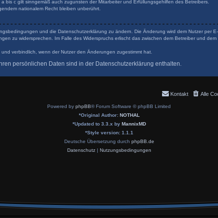
 bis c gilt sinngemäß auch zugunsten der Mitarbeiter und Erfüllungsgehilfen des Betreibers.
gendem nationalem Recht bleiben unberührt.
tzungsbedingungen und die Datenschutzerklärung zu ändern. Die Änderung wird dem Nutzer per E-Ma
ungen zu widersprechen. Im Falle des Widerspruchs erlischt das zwischen dem Betreiber und dem 
 und verbindlich, wenn der Nutzer den Änderungen zugestimmt hat.
ren persönlichen Daten sind in der Datenschutzerklärung enthalten.
Kontakt
Alle Co
Powered by
phpBB
® Forum Software © phpBB Limited
*
Original Author:
NOTHAL
*
Updated to 3.3.x by
MannixMD
*
Style version: 1.1.1
Deutsche Übersetzung durch
phpBB.de
Datenschutz
|
Nutzungsbedingungen