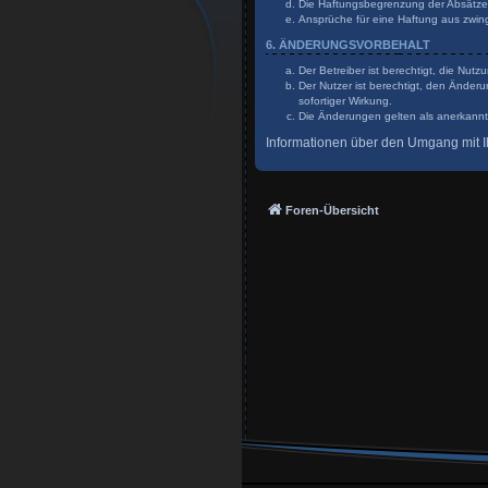
Die Haftungsbegrenzung der Absätze a
Ansprüche für eine Haftung aus zwin
6. ÄNDERUNGSVORBEHALT
Der Betreiber ist berechtigt, die Nu
Der Nutzer ist berechtigt, den Änder
sofortiger Wirkung.
Die Änderungen gelten als anerkannt
Informationen über den Umgang mit Ih
Foren-Übersicht