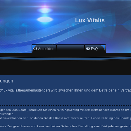
Lux Vitalis
Anmelden
Registrieren
FAQ
gungen
ttps://lux.vitalis.thegamemaster.de“) wird zwischen Ihnen und dem Betreiber ein Ver
 Folgenden „das Board“) schließen Sie einen Nutzungsvertrag mit dem Betreiber des Boards ab (im F
erstanden.
 einverstanden sind, so dürfen Sie das Board nicht weiter nutzen. Für die Nutzung des Boards ge
mmte Zeit geschlossen und kann von beiden Seiten ohne Einhaltung einer Frist jederzeit gekünd