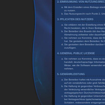
2. EINRÄUMUNG VON NUTZUNGSRE
Mit dem Erstellen eines Beitrags erte
zu nutzen.
Das Nutzungsrecht nach Punkt 2, Un
3. PFLICHTEN DES NUTZERS
Sie erklären mit der Erstellung eines
Recht besitzen, die in Ihren Beiträg
Der Betreiber des Boards übt das Ha
Abmahnung zeitweise oder dauerhaft 
Sie nehmen zur Kenntnis, dass der Bet
hat. Sie gestatten dem Betreiber, Ihr
Sie gestatten dem Betreiber darüber 
zuzufügen.
4. GENERAL PUBLIC LICENSE
Sie nehmen zur Kenntnis, dass es sic
handelt; deutschsprachige Informati
Weise, wie die Software verwendet wi
nehmen.
5. GEWÄHRLEISTUNG
Der Betreiber haftet mit Ausnahme de
auf ein vorsätzliches oder grob fahr
Die Haftung ist gegenüber Verbrauch
der Verletzung wesentlicher Vertragsp
vertragstypischen Durchschnittsschä
Die Haftung ist gegenüber Unternehme
bei Vertragsschluss typischerweise v
Schäden, insbesondere entgangene