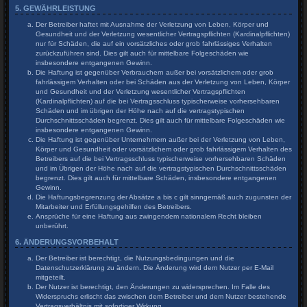
5. GEWÄHRLEISTUNG
Der Betreiber haftet mit Ausnahme der Verletzung von Leben, Körper und
Gesundheit und der Verletzung wesentlicher Vertragspflichten (Kardinalpflichten)
nur für Schäden, die auf ein vorsätzliches oder grob fahrlässiges Verhalten
zurückzuführen sind. Dies gilt auch für mittelbare Folgeschäden wie
insbesondere entgangenen Gewinn.
Die Haftung ist gegenüber Verbrauchern außer bei vorsätzlichem oder grob
fahrlässigem Verhalten oder bei Schäden aus der Verletzung von Leben, Körper
und Gesundheit und der Verletzung wesentlicher Vertragspflichten
(Kardinalpflichten) auf die bei Vertragsschluss typischerweise vorhersehbaren
Schäden und im übrigen der Höhe nach auf die vertragstypischen
Durchschnittsschäden begrenzt. Dies gilt auch für mittelbare Folgeschäden wie
insbesondere entgangenen Gewinn.
Die Haftung ist gegenüber Unternehmern außer bei der Verletzung von Leben,
Körper und Gesundheit oder vorsätzlichem oder grob fahrlässigem Verhalten des
Betreibers auf die bei Vertragsschluss typischerweise vorhersehbaren Schäden
und im Übrigen der Höhe nach auf die vertragstypischen Durchschnittsschäden
begrenzt. Dies gilt auch für mittelbare Schäden, insbesondere entgangenen
Gewinn.
Die Haftungsbegrenzung der Absätze a bis c gilt sinngemäß auch zugunsten der
Mitarbeiter und Erfüllungsgehilfen des Betreibers.
Ansprüche für eine Haftung aus zwingendem nationalem Recht bleiben
unberührt.
6. ÄNDERUNGSVORBEHALT
Der Betreiber ist berechtigt, die Nutzungsbedingungen und die
Datenschutzerklärung zu ändern. Die Änderung wird dem Nutzer per E-Mail
mitgeteilt.
Der Nutzer ist berechtigt, den Änderungen zu widersprechen. Im Falle des
Widerspruchs erlischt das zwischen dem Betreiber und dem Nutzer bestehende
Vertragsverhältnis mit sofortiger Wirkung.