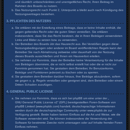
und räumlich unbeschränktes und unentgeltliches Recht, Ihren Beitrag im
Rahmen des Boards zu nutzen.
Das Nutzungsrecht nach Punkt 2, Unterpunkt a bleibt auch nach Kündigung des
Nutzungsvertrages bestehen.
3. PFLICHTEN DES NUTZERS
Sie erklären mit der Erstellung eines Beitrags, dass er keine Inhalte enthält, die
gegen geltendes Recht oder die guten Sitten verstoßen. Sie erklären
insbesondere, dass Sie das Recht besitzen, die in Ihren Beiträgen verwendeten
Links und Bilder zu setzen bzw. zu verwenden.
Der Betreiber des Boards übt das Hausrecht aus. Bei Verstößen gegen diese
Nutzungsbedingungen oder anderer im Board veröffentlichten Regeln kann der
Betreiber Sie nach Abmahnung zeitweise oder dauerhaft von der Nutzung
dieses Boards ausschließen und Ihnen ein Hausverbot erteilen.
Sie nehmen zur Kenntnis, dass der Betreiber keine Verantwortung für die Inhalte
von Beiträgen übernimmt, die er nicht selbst erstellt hat oder die er nicht zur
Kenntnis genommen hat. Sie gestatten dem Betreiber, Ihr Benutzerkonto,
Beiträge und Funktionen jederzeit zu löschen oder zu sperren.
Sie gestatten dem Betreiber darüber hinaus, Ihre Beiträge abzuändern, sofern
sie gegen o. g. Regeln verstoßen oder geeignet sind, dem Betreiber oder einem
Dritten Schaden zuzufügen.
4. GENERAL PUBLIC LICENSE
Sie nehmen zur Kenntnis, dass es sich bei phpBB um eine unter der „
GNU General Public License v2
“ (GPL) bereitgestellten Foren-Software von
phpBB Limited (www.phpbb.com) handelt; deutschsprachige Informationen
werden durch die deutschsprachige Community unter www.phpbb.de zur
Verfügung gestellt. Beide haben keinen Einfluss auf die Art und Weise, wie die
Software verwendet wird. Sie können insbesondere die Verwendung der
Software für bestimmte Zwecke nicht untersagen oder auf Inhalte fremder Foren
Einfluss nehmen.