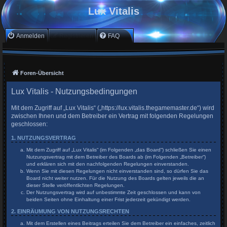
Lux Vitalis
Anmelden
Registrieren
FAQ
Foren-Übersicht
Lux Vitalis - Nutzungsbedingungen
Mit dem Zugriff auf „Lux Vitalis“ („https://lux.vitalis.thegamemaster.de“) wird
zwischen Ihnen und dem Betreiber ein Vertrag mit folgenden Regelungen
geschlossen:
1. NUTZUNGSVERTRAG
Mit dem Zugriff auf „Lux Vitalis“ (im Folgenden „das Board“) schließen Sie einen
Nutzungsvertrag mit dem Betreiber des Boards ab (im Folgenden „Betreiber“)
und erklären sich mit den nachfolgenden Regelungen einverstanden.
Wenn Sie mit diesen Regelungen nicht einverstanden sind, so dürfen Sie das
Board nicht weiter nutzen. Für die Nutzung des Boards gelten jeweils die an
dieser Stelle veröffentlichten Regelungen.
Der Nutzungsvertrag wird auf unbestimmte Zeit geschlossen und kann von
beiden Seiten ohne Einhaltung einer Frist jederzeit gekündigt werden.
2. EINRÄUMUNG VON NUTZUNGSRECHTEN
Mit dem Erstellen eines Beitrags erteilen Sie dem Betreiber ein einfaches, zeitlich