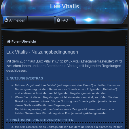
Lux Vitalis
Anmelden
Registrieren
FAQ
Foren-Übersicht
Lux Vitalis - Nutzungsbedingungen
Mit dem Zugriff auf „Lux Vitalis“ („https://lux.vitalis.thegamemaster.de“) wird
zwischen Ihnen und dem Betreiber ein Vertrag mit folgenden Regelungen
geschlossen:
1. NUTZUNGSVERTRAG
Mit dem Zugriff auf „Lux Vitalis“ (im Folgenden „das Board“) schließen Sie einen
Nutzungsvertrag mit dem Betreiber des Boards ab (im Folgenden „Betreiber“)
und erklären sich mit den nachfolgenden Regelungen einverstanden.
Wenn Sie mit diesen Regelungen nicht einverstanden sind, so dürfen Sie das
Board nicht weiter nutzen. Für die Nutzung des Boards gelten jeweils die an
dieser Stelle veröffentlichten Regelungen.
Der Nutzungsvertrag wird auf unbestimmte Zeit geschlossen und kann von
beiden Seiten ohne Einhaltung einer Frist jederzeit gekündigt werden.
2. EINRÄUMUNG VON NUTZUNGSRECHTEN
Mit dem Erstellen eines Beitrags erteilen Sie dem Betreiber ein einfaches, zeitlich