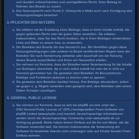
und räumlich unbeschränktes und unentgeltliches Recht, Ihren Beitrag im
Rahmen des Boards zu nutzen.
Das Nutzungsrecht nach Punkt 2, Unterpunkt a bleibt auch nach Kündigung des
Nutzungsvertrages bestehen.
3. PFLICHTEN DES NUTZERS
Sie erklären mit der Erstellung eines Beitrags, dass er keine Inhalte enthält, die
gegen geltendes Recht oder die guten Sitten verstoßen. Sie erklären
insbesondere, dass Sie das Recht besitzen, die in Ihren Beiträgen verwendeten
Links und Bilder zu setzen bzw. zu verwenden.
Der Betreiber des Boards übt das Hausrecht aus. Bei Verstößen gegen diese
Nutzungsbedingungen oder anderer im Board veröffentlichten Regeln kann der
Betreiber Sie nach Abmahnung zeitweise oder dauerhaft von der Nutzung
dieses Boards ausschließen und Ihnen ein Hausverbot erteilen.
Sie nehmen zur Kenntnis, dass der Betreiber keine Verantwortung für die Inhalte
von Beiträgen übernimmt, die er nicht selbst erstellt hat oder die er nicht zur
Kenntnis genommen hat. Sie gestatten dem Betreiber, Ihr Benutzerkonto,
Beiträge und Funktionen jederzeit zu löschen oder zu sperren.
Sie gestatten dem Betreiber darüber hinaus, Ihre Beiträge abzuändern, sofern
sie gegen o. g. Regeln verstoßen oder geeignet sind, dem Betreiber oder einem
Dritten Schaden zuzufügen.
4. GENERAL PUBLIC LICENSE
Sie nehmen zur Kenntnis, dass es sich bei phpBB um eine unter der „
GNU General Public License v2
“ (GPL) bereitgestellten Foren-Software von
phpBB Limited (www.phpbb.com) handelt; deutschsprachige Informationen
werden durch die deutschsprachige Community unter www.phpbb.de zur
Verfügung gestellt. Beide haben keinen Einfluss auf die Art und Weise, wie die
Software verwendet wird. Sie können insbesondere die Verwendung der
Software für bestimmte Zwecke nicht untersagen oder auf Inhalte fremder Foren
Einfluss nehmen.