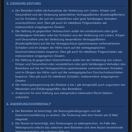
5. GEWÄHRLEISTUNG
Der Betreiber haftet mit Ausnahme der Verletzung von Leben, Körper und
Gesundheit und der Verletzung wesentlicher Vertragspflichten (Kardinalpflichten)
nur für Schäden, die auf ein vorsätzliches oder grob fahrlässiges Verhalten
zurückzuführen sind. Dies gilt auch für mittelbare Folgeschäden wie
insbesondere entgangenen Gewinn.
Die Haftung ist gegenüber Verbrauchern außer bei vorsätzlichem oder grob
fahrlässigem Verhalten oder bei Schäden aus der Verletzung von Leben, Körper
und Gesundheit und der Verletzung wesentlicher Vertragspflichten
(Kardinalpflichten) auf die bei Vertragsschluss typischerweise vorhersehbaren
Schäden und im übrigen der Höhe nach auf die vertragstypischen
Durchschnittsschäden begrenzt. Dies gilt auch für mittelbare Folgeschäden wie
insbesondere entgangenen Gewinn.
Die Haftung ist gegenüber Unternehmern außer bei der Verletzung von Leben,
Körper und Gesundheit oder vorsätzlichem oder grob fahrlässigem Verhalten des
Betreibers auf die bei Vertragsschluss typischerweise vorhersehbaren Schäden
und im Übrigen der Höhe nach auf die vertragstypischen Durchschnittsschäden
begrenzt. Dies gilt auch für mittelbare Schäden, insbesondere entgangenen
Gewinn.
Die Haftungsbegrenzung der Absätze a bis c gilt sinngemäß auch zugunsten der
Mitarbeiter und Erfüllungsgehilfen des Betreibers.
Ansprüche für eine Haftung aus zwingendem nationalem Recht bleiben
unberührt.
6. ÄNDERUNGSVORBEHALT
Der Betreiber ist berechtigt, die Nutzungsbedingungen und die
Datenschutzerklärung zu ändern. Die Änderung wird dem Nutzer per E-Mail
mitgeteilt.
Der Nutzer ist berechtigt, den Änderungen zu widersprechen. Im Falle des
Widerspruchs erlischt das zwischen dem Betreiber und dem Nutzer bestehende
Vertragsverhältnis mit sofortiger Wirkung.