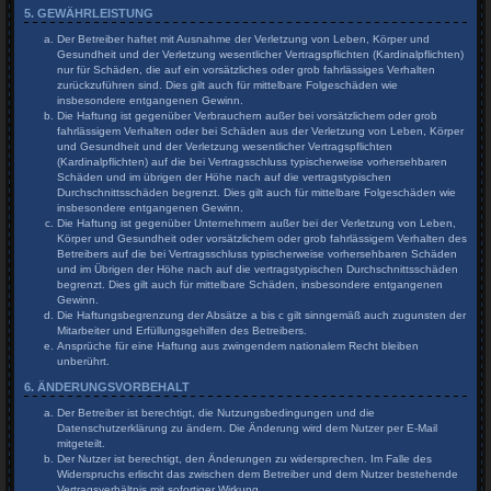
5. GEWÄHRLEISTUNG
Der Betreiber haftet mit Ausnahme der Verletzung von Leben, Körper und
Gesundheit und der Verletzung wesentlicher Vertragspflichten (Kardinalpflichten)
nur für Schäden, die auf ein vorsätzliches oder grob fahrlässiges Verhalten
zurückzuführen sind. Dies gilt auch für mittelbare Folgeschäden wie
insbesondere entgangenen Gewinn.
Die Haftung ist gegenüber Verbrauchern außer bei vorsätzlichem oder grob
fahrlässigem Verhalten oder bei Schäden aus der Verletzung von Leben, Körper
und Gesundheit und der Verletzung wesentlicher Vertragspflichten
(Kardinalpflichten) auf die bei Vertragsschluss typischerweise vorhersehbaren
Schäden und im übrigen der Höhe nach auf die vertragstypischen
Durchschnittsschäden begrenzt. Dies gilt auch für mittelbare Folgeschäden wie
insbesondere entgangenen Gewinn.
Die Haftung ist gegenüber Unternehmern außer bei der Verletzung von Leben,
Körper und Gesundheit oder vorsätzlichem oder grob fahrlässigem Verhalten des
Betreibers auf die bei Vertragsschluss typischerweise vorhersehbaren Schäden
und im Übrigen der Höhe nach auf die vertragstypischen Durchschnittsschäden
begrenzt. Dies gilt auch für mittelbare Schäden, insbesondere entgangenen
Gewinn.
Die Haftungsbegrenzung der Absätze a bis c gilt sinngemäß auch zugunsten der
Mitarbeiter und Erfüllungsgehilfen des Betreibers.
Ansprüche für eine Haftung aus zwingendem nationalem Recht bleiben
unberührt.
6. ÄNDERUNGSVORBEHALT
Der Betreiber ist berechtigt, die Nutzungsbedingungen und die
Datenschutzerklärung zu ändern. Die Änderung wird dem Nutzer per E-Mail
mitgeteilt.
Der Nutzer ist berechtigt, den Änderungen zu widersprechen. Im Falle des
Widerspruchs erlischt das zwischen dem Betreiber und dem Nutzer bestehende
Vertragsverhältnis mit sofortiger Wirkung.