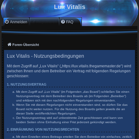
Lux Vitalis
Anmelden
Registrieren
FAQ
Foren-Übersicht
Lux Vitalis - Nutzungsbedingungen
Mit dem Zugriff auf „Lux Vitalis“ („https://lux.vitalis.thegamemaster.de“) wird
zwischen Ihnen und dem Betreiber ein Vertrag mit folgenden Regelungen
geschlossen:
1. NUTZUNGSVERTRAG
Mit dem Zugriff auf „Lux Vitalis“ (im Folgenden „das Board“) schließen Sie einen
Nutzungsvertrag mit dem Betreiber des Boards ab (im Folgenden „Betreiber“)
und erklären sich mit den nachfolgenden Regelungen einverstanden.
Wenn Sie mit diesen Regelungen nicht einverstanden sind, so dürfen Sie das
Board nicht weiter nutzen. Für die Nutzung des Boards gelten jeweils die an
dieser Stelle veröffentlichten Regelungen.
Der Nutzungsvertrag wird auf unbestimmte Zeit geschlossen und kann von
beiden Seiten ohne Einhaltung einer Frist jederzeit gekündigt werden.
2. EINRÄUMUNG VON NUTZUNGSRECHTEN
Mit dem Erstellen eines Beitrags erteilen Sie dem Betreiber ein einfaches, zeitlich