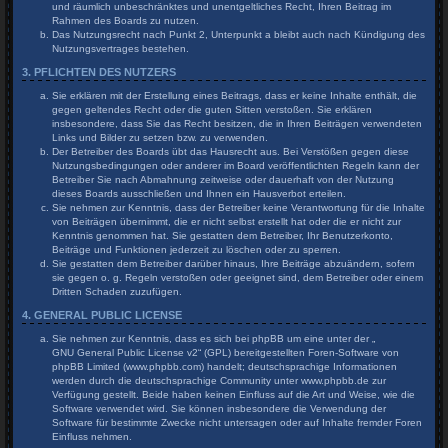
und räumlich unbeschränktes und unentgeltliches Recht, Ihren Beitrag im
Rahmen des Boards zu nutzen.
Das Nutzungsrecht nach Punkt 2, Unterpunkt a bleibt auch nach Kündigung des
Nutzungsvertrages bestehen.
3. PFLICHTEN DES NUTZERS
Sie erklären mit der Erstellung eines Beitrags, dass er keine Inhalte enthält, die
gegen geltendes Recht oder die guten Sitten verstoßen. Sie erklären
insbesondere, dass Sie das Recht besitzen, die in Ihren Beiträgen verwendeten
Links und Bilder zu setzen bzw. zu verwenden.
Der Betreiber des Boards übt das Hausrecht aus. Bei Verstößen gegen diese
Nutzungsbedingungen oder anderer im Board veröffentlichten Regeln kann der
Betreiber Sie nach Abmahnung zeitweise oder dauerhaft von der Nutzung
dieses Boards ausschließen und Ihnen ein Hausverbot erteilen.
Sie nehmen zur Kenntnis, dass der Betreiber keine Verantwortung für die Inhalte
von Beiträgen übernimmt, die er nicht selbst erstellt hat oder die er nicht zur
Kenntnis genommen hat. Sie gestatten dem Betreiber, Ihr Benutzerkonto,
Beiträge und Funktionen jederzeit zu löschen oder zu sperren.
Sie gestatten dem Betreiber darüber hinaus, Ihre Beiträge abzuändern, sofern
sie gegen o. g. Regeln verstoßen oder geeignet sind, dem Betreiber oder einem
Dritten Schaden zuzufügen.
4. GENERAL PUBLIC LICENSE
Sie nehmen zur Kenntnis, dass es sich bei phpBB um eine unter der „
GNU General Public License v2
“ (GPL) bereitgestellten Foren-Software von
phpBB Limited (www.phpbb.com) handelt; deutschsprachige Informationen
werden durch die deutschsprachige Community unter www.phpbb.de zur
Verfügung gestellt. Beide haben keinen Einfluss auf die Art und Weise, wie die
Software verwendet wird. Sie können insbesondere die Verwendung der
Software für bestimmte Zwecke nicht untersagen oder auf Inhalte fremder Foren
Einfluss nehmen.