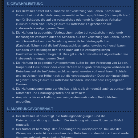
5. GEWÄHRLEISTUNG
Der Betreiber haftet mit Ausnahme der Verletzung von Leben, Körper und
Gesundheit und der Verletzung wesentlicher Vertragspflichten (Kardinalpflichten)
nur für Schäden, die auf ein vorsätzliches oder grob fahrlässiges Verhalten
zurückzuführen sind. Dies gilt auch für mittelbare Folgeschäden wie
insbesondere entgangenen Gewinn.
Die Haftung ist gegenüber Verbrauchern außer bei vorsätzlichem oder grob
fahrlässigem Verhalten oder bei Schäden aus der Verletzung von Leben, Körper
und Gesundheit und der Verletzung wesentlicher Vertragspflichten
(Kardinalpflichten) auf die bei Vertragsschluss typischerweise vorhersehbaren
Schäden und im übrigen der Höhe nach auf die vertragstypischen
Durchschnittsschäden begrenzt. Dies gilt auch für mittelbare Folgeschäden wie
insbesondere entgangenen Gewinn.
Die Haftung ist gegenüber Unternehmern außer bei der Verletzung von Leben,
Körper und Gesundheit oder vorsätzlichem oder grob fahrlässigem Verhalten des
Betreibers auf die bei Vertragsschluss typischerweise vorhersehbaren Schäden
und im Übrigen der Höhe nach auf die vertragstypischen Durchschnittsschäden
begrenzt. Dies gilt auch für mittelbare Schäden, insbesondere entgangenen
Gewinn.
Die Haftungsbegrenzung der Absätze a bis c gilt sinngemäß auch zugunsten der
Mitarbeiter und Erfüllungsgehilfen des Betreibers.
Ansprüche für eine Haftung aus zwingendem nationalem Recht bleiben
unberührt.
6. ÄNDERUNGSVORBEHALT
Der Betreiber ist berechtigt, die Nutzungsbedingungen und die
Datenschutzerklärung zu ändern. Die Änderung wird dem Nutzer per E-Mail
mitgeteilt.
Der Nutzer ist berechtigt, den Änderungen zu widersprechen. Im Falle des
Widerspruchs erlischt das zwischen dem Betreiber und dem Nutzer bestehende
Vertragsverhältnis mit sofortiger Wirkung.