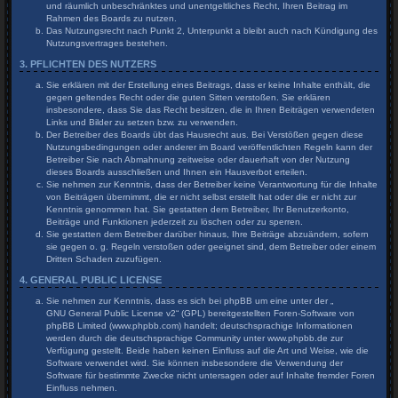
und räumlich unbeschränktes und unentgeltliches Recht, Ihren Beitrag im
Rahmen des Boards zu nutzen.
Das Nutzungsrecht nach Punkt 2, Unterpunkt a bleibt auch nach Kündigung des
Nutzungsvertrages bestehen.
3. PFLICHTEN DES NUTZERS
Sie erklären mit der Erstellung eines Beitrags, dass er keine Inhalte enthält, die
gegen geltendes Recht oder die guten Sitten verstoßen. Sie erklären
insbesondere, dass Sie das Recht besitzen, die in Ihren Beiträgen verwendeten
Links und Bilder zu setzen bzw. zu verwenden.
Der Betreiber des Boards übt das Hausrecht aus. Bei Verstößen gegen diese
Nutzungsbedingungen oder anderer im Board veröffentlichten Regeln kann der
Betreiber Sie nach Abmahnung zeitweise oder dauerhaft von der Nutzung
dieses Boards ausschließen und Ihnen ein Hausverbot erteilen.
Sie nehmen zur Kenntnis, dass der Betreiber keine Verantwortung für die Inhalte
von Beiträgen übernimmt, die er nicht selbst erstellt hat oder die er nicht zur
Kenntnis genommen hat. Sie gestatten dem Betreiber, Ihr Benutzerkonto,
Beiträge und Funktionen jederzeit zu löschen oder zu sperren.
Sie gestatten dem Betreiber darüber hinaus, Ihre Beiträge abzuändern, sofern
sie gegen o. g. Regeln verstoßen oder geeignet sind, dem Betreiber oder einem
Dritten Schaden zuzufügen.
4. GENERAL PUBLIC LICENSE
Sie nehmen zur Kenntnis, dass es sich bei phpBB um eine unter der „
GNU General Public License v2
“ (GPL) bereitgestellten Foren-Software von
phpBB Limited (www.phpbb.com) handelt; deutschsprachige Informationen
werden durch die deutschsprachige Community unter www.phpbb.de zur
Verfügung gestellt. Beide haben keinen Einfluss auf die Art und Weise, wie die
Software verwendet wird. Sie können insbesondere die Verwendung der
Software für bestimmte Zwecke nicht untersagen oder auf Inhalte fremder Foren
Einfluss nehmen.