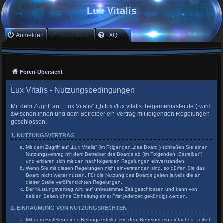
Lux Vitalis
Anmelden
Registrieren
FAQ
Foren-Übersicht
Lux Vitalis - Nutzungsbedingungen
Mit dem Zugriff auf „Lux Vitalis“ („https://lux.vitalis.thegamemaster.de“) wird
zwischen Ihnen und dem Betreiber ein Vertrag mit folgenden Regelungen
geschlossen:
1. NUTZUNGSVERTRAG
Mit dem Zugriff auf „Lux Vitalis“ (im Folgenden „das Board“) schließen Sie einen
Nutzungsvertrag mit dem Betreiber des Boards ab (im Folgenden „Betreiber“)
und erklären sich mit den nachfolgenden Regelungen einverstanden.
Wenn Sie mit diesen Regelungen nicht einverstanden sind, so dürfen Sie das
Board nicht weiter nutzen. Für die Nutzung des Boards gelten jeweils die an
dieser Stelle veröffentlichten Regelungen.
Der Nutzungsvertrag wird auf unbestimmte Zeit geschlossen und kann von
beiden Seiten ohne Einhaltung einer Frist jederzeit gekündigt werden.
2. EINRÄUMUNG VON NUTZUNGSRECHTEN
Mit dem Erstellen eines Beitrags erteilen Sie dem Betreiber ein einfaches, zeitlich