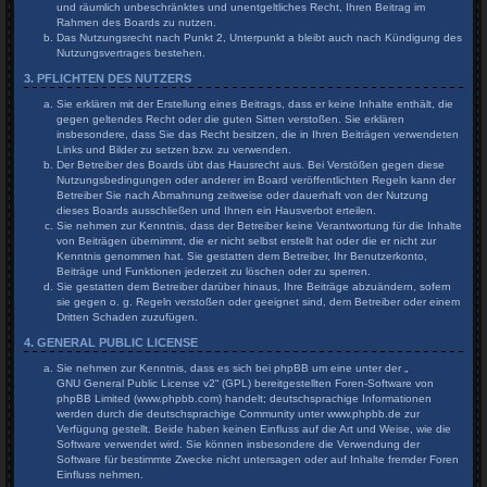
und räumlich unbeschränktes und unentgeltliches Recht, Ihren Beitrag im
Rahmen des Boards zu nutzen.
Das Nutzungsrecht nach Punkt 2, Unterpunkt a bleibt auch nach Kündigung des
Nutzungsvertrages bestehen.
3. PFLICHTEN DES NUTZERS
Sie erklären mit der Erstellung eines Beitrags, dass er keine Inhalte enthält, die
gegen geltendes Recht oder die guten Sitten verstoßen. Sie erklären
insbesondere, dass Sie das Recht besitzen, die in Ihren Beiträgen verwendeten
Links und Bilder zu setzen bzw. zu verwenden.
Der Betreiber des Boards übt das Hausrecht aus. Bei Verstößen gegen diese
Nutzungsbedingungen oder anderer im Board veröffentlichten Regeln kann der
Betreiber Sie nach Abmahnung zeitweise oder dauerhaft von der Nutzung
dieses Boards ausschließen und Ihnen ein Hausverbot erteilen.
Sie nehmen zur Kenntnis, dass der Betreiber keine Verantwortung für die Inhalte
von Beiträgen übernimmt, die er nicht selbst erstellt hat oder die er nicht zur
Kenntnis genommen hat. Sie gestatten dem Betreiber, Ihr Benutzerkonto,
Beiträge und Funktionen jederzeit zu löschen oder zu sperren.
Sie gestatten dem Betreiber darüber hinaus, Ihre Beiträge abzuändern, sofern
sie gegen o. g. Regeln verstoßen oder geeignet sind, dem Betreiber oder einem
Dritten Schaden zuzufügen.
4. GENERAL PUBLIC LICENSE
Sie nehmen zur Kenntnis, dass es sich bei phpBB um eine unter der „
GNU General Public License v2
“ (GPL) bereitgestellten Foren-Software von
phpBB Limited (www.phpbb.com) handelt; deutschsprachige Informationen
werden durch die deutschsprachige Community unter www.phpbb.de zur
Verfügung gestellt. Beide haben keinen Einfluss auf die Art und Weise, wie die
Software verwendet wird. Sie können insbesondere die Verwendung der
Software für bestimmte Zwecke nicht untersagen oder auf Inhalte fremder Foren
Einfluss nehmen.