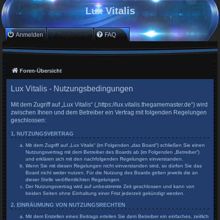
Lux Vitalis
Anmelden
Registrieren
FAQ
Foren-Übersicht
Lux Vitalis - Nutzungsbedingungen
Mit dem Zugriff auf „Lux Vitalis“ („https://lux.vitalis.thegamemaster.de“) wird
zwischen Ihnen und dem Betreiber ein Vertrag mit folgenden Regelungen
geschlossen:
1. NUTZUNGSVERTRAG
Mit dem Zugriff auf „Lux Vitalis“ (im Folgenden „das Board“) schließen Sie einen
Nutzungsvertrag mit dem Betreiber des Boards ab (im Folgenden „Betreiber“)
und erklären sich mit den nachfolgenden Regelungen einverstanden.
Wenn Sie mit diesen Regelungen nicht einverstanden sind, so dürfen Sie das
Board nicht weiter nutzen. Für die Nutzung des Boards gelten jeweils die an
dieser Stelle veröffentlichten Regelungen.
Der Nutzungsvertrag wird auf unbestimmte Zeit geschlossen und kann von
beiden Seiten ohne Einhaltung einer Frist jederzeit gekündigt werden.
2. EINRÄUMUNG VON NUTZUNGSRECHTEN
Mit dem Erstellen eines Beitrags erteilen Sie dem Betreiber ein einfaches, zeitlich