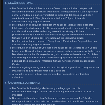
5. GEWÄHRLEISTUNG
Der Betreiber haftet mit Ausnahme der Verletzung von Leben, Körper und
Gesundheit und der Verletzung wesentlicher Vertragspflichten (Kardinalpflichten)
nur für Schäden, die auf ein vorsätzliches oder grob fahrlässiges Verhalten
zurückzuführen sind. Dies gilt auch für mittelbare Folgeschäden wie
insbesondere entgangenen Gewinn.
Die Haftung ist gegenüber Verbrauchern außer bei vorsätzlichem oder grob
fahrlässigem Verhalten oder bei Schäden aus der Verletzung von Leben, Körper
und Gesundheit und der Verletzung wesentlicher Vertragspflichten
(Kardinalpflichten) auf die bei Vertragsschluss typischerweise vorhersehbaren
Schäden und im übrigen der Höhe nach auf die vertragstypischen
Durchschnittsschäden begrenzt. Dies gilt auch für mittelbare Folgeschäden wie
insbesondere entgangenen Gewinn.
Die Haftung ist gegenüber Unternehmern außer bei der Verletzung von Leben,
Körper und Gesundheit oder vorsätzlichem oder grob fahrlässigem Verhalten des
Betreibers auf die bei Vertragsschluss typischerweise vorhersehbaren Schäden
und im Übrigen der Höhe nach auf die vertragstypischen Durchschnittsschäden
begrenzt. Dies gilt auch für mittelbare Schäden, insbesondere entgangenen
Gewinn.
Die Haftungsbegrenzung der Absätze a bis c gilt sinngemäß auch zugunsten der
Mitarbeiter und Erfüllungsgehilfen des Betreibers.
Ansprüche für eine Haftung aus zwingendem nationalem Recht bleiben
unberührt.
6. ÄNDERUNGSVORBEHALT
Der Betreiber ist berechtigt, die Nutzungsbedingungen und die
Datenschutzerklärung zu ändern. Die Änderung wird dem Nutzer per E-Mail
mitgeteilt.
Der Nutzer ist berechtigt, den Änderungen zu widersprechen. Im Falle des
Widerspruchs erlischt das zwischen dem Betreiber und dem Nutzer bestehende
Vertragsverhältnis mit sofortiger Wirkung.