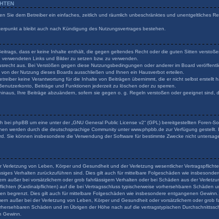
CHTEN
ilen Sie dem Betreiber ein einfaches, zeitlich und räumlich unbeschränktes und unentgeltliches 
terpunkt a bleibt auch nach Kündigung des Nutzungsvertrages bestehen.
 Beitrags, dass er keine Inhalte enthält, die gegen geltendes Recht oder die guten Sitten verstoß
en verwendeten Links und Bilder zu setzen bzw. zu verwenden.
usrecht aus. Bei Verstößen gegen diese Nutzungsbedingungen oder anderer im Board veröffentli
von der Nutzung dieses Boards ausschließen und Ihnen ein Hausverbot erteilen.
reiber keine Verantwortung für die Inhalte von Beiträgen übernimmt, die er nicht selbst erstellt
 Benutzerkonto, Beiträge und Funktionen jederzeit zu löschen oder zu sperren.
hinaus, Ihre Beiträge abzuändern, sofern sie gegen o. g. Regeln verstoßen oder geeignet sind,
h bei phpBB um eine unter der „
GNU General Public License v2
“ (GPL) bereitgestellten Foren-
onen werden durch die deutschsprachige Community unter www.phpbb.de zur Verfügung gestellt. B
rd. Sie können insbesondere die Verwendung der Software für bestimmte Zwecke nicht untersage
r Verletzung von Leben, Körper und Gesundheit und der Verletzung wesentlicher Vertragspflichten
lässiges Verhalten zurückzuführen sind. Dies gilt auch für mittelbare Folgeschäden wie insbeson
ern außer bei vorsätzlichem oder grob fahrlässigem Verhalten oder bei Schäden aus der Verlet
flichten (Kardinalpflichten) auf die bei Vertragsschluss typischerweise vorhersehbaren Schäden 
den begrenzt. Dies gilt auch für mittelbare Folgeschäden wie insbesondere entgangenen Gewinn.
rn außer bei der Verletzung von Leben, Körper und Gesundheit oder vorsätzlichem oder grob fa
orhersehbaren Schäden und im Übrigen der Höhe nach auf die vertragstypischen Durchschnittsschä
n Gewinn.