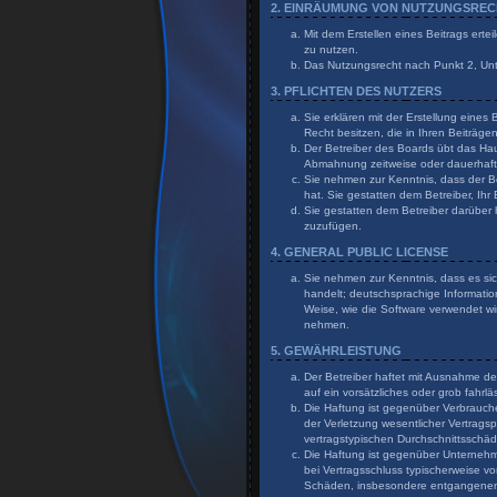
2. EINRÄUMUNG VON NUTZUNGSRE
Mit dem Erstellen eines Beitrags erte
zu nutzen.
Das Nutzungsrecht nach Punkt 2, Un
3. PFLICHTEN DES NUTZERS
Sie erklären mit der Erstellung eines
Recht besitzen, die in Ihren Beiträg
Der Betreiber des Boards übt das Ha
Abmahnung zeitweise oder dauerhaft 
Sie nehmen zur Kenntnis, dass der Bet
hat. Sie gestatten dem Betreiber, Ihr
Sie gestatten dem Betreiber darüber 
zuzufügen.
4. GENERAL PUBLIC LICENSE
Sie nehmen zur Kenntnis, dass es sic
handelt; deutschsprachige Informati
Weise, wie die Software verwendet wi
nehmen.
5. GEWÄHRLEISTUNG
Der Betreiber haftet mit Ausnahme de
auf ein vorsätzliches oder grob fahr
Die Haftung ist gegenüber Verbrauch
der Verletzung wesentlicher Vertragsp
vertragstypischen Durchschnittsschä
Die Haftung ist gegenüber Unternehme
bei Vertragsschluss typischerweise v
Schäden, insbesondere entgangene