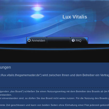
Lux Vitalis
Anmelden
Registrieren
FAQ
gungen
ttps://lux.vitalis.thegamemaster.de“) wird zwischen Ihnen und dem Betreiber ein Ver
 Folgenden „das Board“) schließen Sie einen Nutzungsvertrag mit dem Betreiber des Boards ab (im F
erstanden.
 einverstanden sind, so dürfen Sie das Board nicht weiter nutzen. Für die Nutzung des Boards ge
mmte Zeit geschlossen und kann von beiden Seiten ohne Einhaltung einer Frist jederzeit gekünd