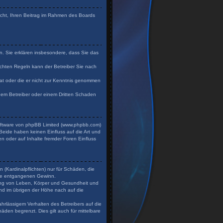
Recht, Ihren Beitrag im Rahmen des Boards
en. Sie erklären insbesondere, dass Sie das
chten Regeln kann der Betreiber Sie nach
 hat oder die er nicht zur Kenntnis genommen
 dem Betreiber oder einem Dritten Schaden
Software von phpBB Limited (www.phpbb.com)
eide haben keinen Einfluss auf die Art und
n oder auf Inhalte fremder Foren Einfluss
 (Kardinalpflichten) nur für Schäden, die
dere entgangenen Gewinn.
zung von Leben, Körper und Gesundheit und
und im übrigen der Höhe nach auf die
hrlässigem Verhalten des Betreibers auf die
den begrenzt. Dies gilt auch für mittelbare