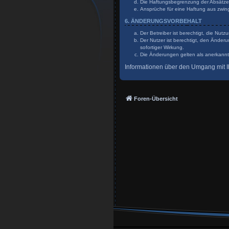
Die Haftungsbegrenzung der Absätze a
Ansprüche für eine Haftung aus zwin
6. ÄNDERUNGSVORBEHALT
Der Betreiber ist berechtigt, die Nu
Der Nutzer ist berechtigt, den Änder
sofortiger Wirkung.
Die Änderungen gelten als anerkannt
Informationen über den Umgang mit Ih
Foren-Übersicht