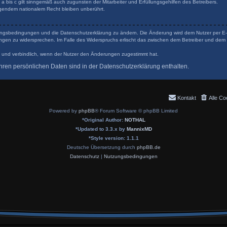
 bis c gilt sinngemäß auch zugunsten der Mitarbeiter und Erfüllungsgehilfen des Betreibers.
gendem nationalem Recht bleiben unberührt.
tzungsbedingungen und die Datenschutzerklärung zu ändern. Die Änderung wird dem Nutzer per E-Ma
ungen zu widersprechen. Im Falle des Widerspruchs erlischt das zwischen dem Betreiber und dem 
 und verbindlich, wenn der Nutzer den Änderungen zugestimmt hat.
ren persönlichen Daten sind in der Datenschutzerklärung enthalten.
Kontakt
Alle Co
Powered by
phpBB
® Forum Software © phpBB Limited
*
Original Author:
NOTHAL
*
Updated to 3.3.x by
MannixMD
*
Style version: 1.1.1
Deutsche Übersetzung durch
phpBB.de
Datenschutz
|
Nutzungsbedingungen