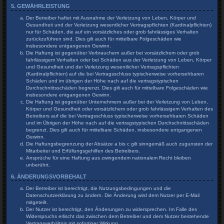
5. GEWÄHRLEISTUNG
Der Betreiber haftet mit Ausnahme der Verletzung von Leben, Körper und
Gesundheit und der Verletzung wesentlicher Vertragspflichten (Kardinalpflichten)
nur für Schäden, die auf ein vorsätzliches oder grob fahrlässiges Verhalten
zurückzuführen sind. Dies gilt auch für mittelbare Folgeschäden wie
insbesondere entgangenen Gewinn.
Die Haftung ist gegenüber Verbrauchern außer bei vorsätzlichem oder grob
fahrlässigem Verhalten oder bei Schäden aus der Verletzung von Leben, Körper
und Gesundheit und der Verletzung wesentlicher Vertragspflichten
(Kardinalpflichten) auf die bei Vertragsschluss typischerweise vorhersehbaren
Schäden und im übrigen der Höhe nach auf die vertragstypischen
Durchschnittsschäden begrenzt. Dies gilt auch für mittelbare Folgeschäden wie
insbesondere entgangenen Gewinn.
Die Haftung ist gegenüber Unternehmern außer bei der Verletzung von Leben,
Körper und Gesundheit oder vorsätzlichem oder grob fahrlässigem Verhalten des
Betreibers auf die bei Vertragsschluss typischerweise vorhersehbaren Schäden
und im Übrigen der Höhe nach auf die vertragstypischen Durchschnittsschäden
begrenzt. Dies gilt auch für mittelbare Schäden, insbesondere entgangenen
Gewinn.
Die Haftungsbegrenzung der Absätze a bis c gilt sinngemäß auch zugunsten der
Mitarbeiter und Erfüllungsgehilfen des Betreibers.
Ansprüche für eine Haftung aus zwingendem nationalem Recht bleiben
unberührt.
6. ÄNDERUNGSVORBEHALT
Der Betreiber ist berechtigt, die Nutzungsbedingungen und die
Datenschutzerklärung zu ändern. Die Änderung wird dem Nutzer per E-Mail
mitgeteilt.
Der Nutzer ist berechtigt, den Änderungen zu widersprechen. Im Falle des
Widerspruchs erlischt das zwischen dem Betreiber und dem Nutzer bestehende
Vertragsverhältnis mit sofortiger Wirkung.