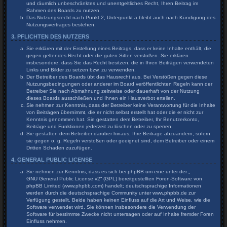
und räumlich unbeschränktes und unentgeltliches Recht, Ihren Beitrag im
Rahmen des Boards zu nutzen.
Das Nutzungsrecht nach Punkt 2, Unterpunkt a bleibt auch nach Kündigung des
Nutzungsvertrages bestehen.
3. PFLICHTEN DES NUTZERS
Sie erklären mit der Erstellung eines Beitrags, dass er keine Inhalte enthält, die
gegen geltendes Recht oder die guten Sitten verstoßen. Sie erklären
insbesondere, dass Sie das Recht besitzen, die in Ihren Beiträgen verwendeten
Links und Bilder zu setzen bzw. zu verwenden.
Der Betreiber des Boards übt das Hausrecht aus. Bei Verstößen gegen diese
Nutzungsbedingungen oder anderer im Board veröffentlichten Regeln kann der
Betreiber Sie nach Abmahnung zeitweise oder dauerhaft von der Nutzung
dieses Boards ausschließen und Ihnen ein Hausverbot erteilen.
Sie nehmen zur Kenntnis, dass der Betreiber keine Verantwortung für die Inhalte
von Beiträgen übernimmt, die er nicht selbst erstellt hat oder die er nicht zur
Kenntnis genommen hat. Sie gestatten dem Betreiber, Ihr Benutzerkonto,
Beiträge und Funktionen jederzeit zu löschen oder zu sperren.
Sie gestatten dem Betreiber darüber hinaus, Ihre Beiträge abzuändern, sofern
sie gegen o. g. Regeln verstoßen oder geeignet sind, dem Betreiber oder einem
Dritten Schaden zuzufügen.
4. GENERAL PUBLIC LICENSE
Sie nehmen zur Kenntnis, dass es sich bei phpBB um eine unter der „
GNU General Public License v2
“ (GPL) bereitgestellten Foren-Software von
phpBB Limited (www.phpbb.com) handelt; deutschsprachige Informationen
werden durch die deutschsprachige Community unter www.phpbb.de zur
Verfügung gestellt. Beide haben keinen Einfluss auf die Art und Weise, wie die
Software verwendet wird. Sie können insbesondere die Verwendung der
Software für bestimmte Zwecke nicht untersagen oder auf Inhalte fremder Foren
Einfluss nehmen.