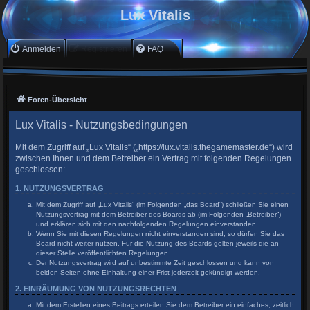
Lux Vitalis
Anmelden
Registrieren
FAQ
Foren-Übersicht
Lux Vitalis - Nutzungsbedingungen
Mit dem Zugriff auf „Lux Vitalis“ („https://lux.vitalis.thegamemaster.de“) wird
zwischen Ihnen und dem Betreiber ein Vertrag mit folgenden Regelungen
geschlossen:
1. NUTZUNGSVERTRAG
Mit dem Zugriff auf „Lux Vitalis“ (im Folgenden „das Board“) schließen Sie einen
Nutzungsvertrag mit dem Betreiber des Boards ab (im Folgenden „Betreiber“)
und erklären sich mit den nachfolgenden Regelungen einverstanden.
Wenn Sie mit diesen Regelungen nicht einverstanden sind, so dürfen Sie das
Board nicht weiter nutzen. Für die Nutzung des Boards gelten jeweils die an
dieser Stelle veröffentlichten Regelungen.
Der Nutzungsvertrag wird auf unbestimmte Zeit geschlossen und kann von
beiden Seiten ohne Einhaltung einer Frist jederzeit gekündigt werden.
2. EINRÄUMUNG VON NUTZUNGSRECHTEN
Mit dem Erstellen eines Beitrags erteilen Sie dem Betreiber ein einfaches, zeitlich