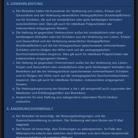
5. GEWÄHRLEISTUNG
Der Betreiber haftet mit Ausnahme der Verletzung von Leben, Körper und
Gesundheit und der Verletzung wesentlicher Vertragspflichten (Kardinalpflichten)
nur für Schäden, die auf ein vorsätzliches oder grob fahrlässiges Verhalten
zurückzuführen sind. Dies gilt auch für mittelbare Folgeschäden wie
insbesondere entgangenen Gewinn.
Die Haftung ist gegenüber Verbrauchern außer bei vorsätzlichem oder grob
fahrlässigem Verhalten oder bei Schäden aus der Verletzung von Leben, Körper
und Gesundheit und der Verletzung wesentlicher Vertragspflichten
(Kardinalpflichten) auf die bei Vertragsschluss typischerweise vorhersehbaren
Schäden und im übrigen der Höhe nach auf die vertragstypischen
Durchschnittsschäden begrenzt. Dies gilt auch für mittelbare Folgeschäden wie
insbesondere entgangenen Gewinn.
Die Haftung ist gegenüber Unternehmern außer bei der Verletzung von Leben,
Körper und Gesundheit oder vorsätzlichem oder grob fahrlässigem Verhalten des
Betreibers auf die bei Vertragsschluss typischerweise vorhersehbaren Schäden
und im Übrigen der Höhe nach auf die vertragstypischen Durchschnittsschäden
begrenzt. Dies gilt auch für mittelbare Schäden, insbesondere entgangenen
Gewinn.
Die Haftungsbegrenzung der Absätze a bis c gilt sinngemäß auch zugunsten der
Mitarbeiter und Erfüllungsgehilfen des Betreibers.
Ansprüche für eine Haftung aus zwingendem nationalem Recht bleiben
unberührt.
6. ÄNDERUNGSVORBEHALT
Der Betreiber ist berechtigt, die Nutzungsbedingungen und die
Datenschutzerklärung zu ändern. Die Änderung wird dem Nutzer per E-Mail
mitgeteilt.
Der Nutzer ist berechtigt, den Änderungen zu widersprechen. Im Falle des
Widerspruchs erlischt das zwischen dem Betreiber und dem Nutzer bestehende
Vertragsverhältnis mit sofortiger Wirkung.