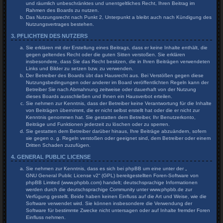
und räumlich unbeschränktes und unentgeltliches Recht, Ihren Beitrag im
Rahmen des Boards zu nutzen.
Das Nutzungsrecht nach Punkt 2, Unterpunkt a bleibt auch nach Kündigung des
Nutzungsvertrages bestehen.
3. PFLICHTEN DES NUTZERS
Sie erklären mit der Erstellung eines Beitrags, dass er keine Inhalte enthält, die
gegen geltendes Recht oder die guten Sitten verstoßen. Sie erklären
insbesondere, dass Sie das Recht besitzen, die in Ihren Beiträgen verwendeten
Links und Bilder zu setzen bzw. zu verwenden.
Der Betreiber des Boards übt das Hausrecht aus. Bei Verstößen gegen diese
Nutzungsbedingungen oder anderer im Board veröffentlichten Regeln kann der
Betreiber Sie nach Abmahnung zeitweise oder dauerhaft von der Nutzung
dieses Boards ausschließen und Ihnen ein Hausverbot erteilen.
Sie nehmen zur Kenntnis, dass der Betreiber keine Verantwortung für die Inhalte
von Beiträgen übernimmt, die er nicht selbst erstellt hat oder die er nicht zur
Kenntnis genommen hat. Sie gestatten dem Betreiber, Ihr Benutzerkonto,
Beiträge und Funktionen jederzeit zu löschen oder zu sperren.
Sie gestatten dem Betreiber darüber hinaus, Ihre Beiträge abzuändern, sofern
sie gegen o. g. Regeln verstoßen oder geeignet sind, dem Betreiber oder einem
Dritten Schaden zuzufügen.
4. GENERAL PUBLIC LICENSE
Sie nehmen zur Kenntnis, dass es sich bei phpBB um eine unter der „
GNU General Public License v2
“ (GPL) bereitgestellten Foren-Software von
phpBB Limited (www.phpbb.com) handelt; deutschsprachige Informationen
werden durch die deutschsprachige Community unter www.phpbb.de zur
Verfügung gestellt. Beide haben keinen Einfluss auf die Art und Weise, wie die
Software verwendet wird. Sie können insbesondere die Verwendung der
Software für bestimmte Zwecke nicht untersagen oder auf Inhalte fremder Foren
Einfluss nehmen.