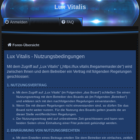
Lux Vitalis
Anmelden
Registrieren
FAQ
Foren-Übersicht
Lux Vitalis - Nutzungsbedingungen
Mit dem Zugriff auf „Lux Vitalis“ („https://lux.vitalis.thegamemaster.de“) wird
zwischen Ihnen und dem Betreiber ein Vertrag mit folgenden Regelungen
geschlossen:
1. NUTZUNGSVERTRAG
Mit dem Zugriff auf „Lux Vitalis“ (im Folgenden „das Board“) schließen Sie einen
Nutzungsvertrag mit dem Betreiber des Boards ab (im Folgenden „Betreiber“)
und erklären sich mit den nachfolgenden Regelungen einverstanden.
Wenn Sie mit diesen Regelungen nicht einverstanden sind, so dürfen Sie das
Board nicht weiter nutzen. Für die Nutzung des Boards gelten jeweils die an
dieser Stelle veröffentlichten Regelungen.
Der Nutzungsvertrag wird auf unbestimmte Zeit geschlossen und kann von
beiden Seiten ohne Einhaltung einer Frist jederzeit gekündigt werden.
2. EINRÄUMUNG VON NUTZUNGSRECHTEN
Mit dem Erstellen eines Beitrags erteilen Sie dem Betreiber ein einfaches, zeitlich