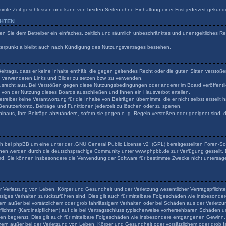
mmte Zeit geschlossen und kann von beiden Seiten ohne Einhaltung einer Frist jederzeit gekünd
CHTEN
ilen Sie dem Betreiber ein einfaches, zeitlich und räumlich unbeschränktes und unentgeltliches 
terpunkt a bleibt auch nach Kündigung des Nutzungsvertrages bestehen.
 Beitrags, dass er keine Inhalte enthält, die gegen geltendes Recht oder die guten Sitten verstoß
en verwendeten Links und Bilder zu setzen bzw. zu verwenden.
usrecht aus. Bei Verstößen gegen diese Nutzungsbedingungen oder anderer im Board veröffentli
von der Nutzung dieses Boards ausschließen und Ihnen ein Hausverbot erteilen.
reiber keine Verantwortung für die Inhalte von Beiträgen übernimmt, die er nicht selbst erstellt
 Benutzerkonto, Beiträge und Funktionen jederzeit zu löschen oder zu sperren.
hinaus, Ihre Beiträge abzuändern, sofern sie gegen o. g. Regeln verstoßen oder geeignet sind,
h bei phpBB um eine unter der „
GNU General Public License v2
“ (GPL) bereitgestellten Foren-
onen werden durch die deutschsprachige Community unter www.phpbb.de zur Verfügung gestellt. B
rd. Sie können insbesondere die Verwendung der Software für bestimmte Zwecke nicht untersage
r Verletzung von Leben, Körper und Gesundheit und der Verletzung wesentlicher Vertragspflichten
lässiges Verhalten zurückzuführen sind. Dies gilt auch für mittelbare Folgeschäden wie insbeson
ern außer bei vorsätzlichem oder grob fahrlässigem Verhalten oder bei Schäden aus der Verlet
flichten (Kardinalpflichten) auf die bei Vertragsschluss typischerweise vorhersehbaren Schäden 
den begrenzt. Dies gilt auch für mittelbare Folgeschäden wie insbesondere entgangenen Gewinn.
rn außer bei der Verletzung von Leben, Körper und Gesundheit oder vorsätzlichem oder grob fa