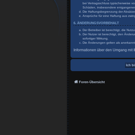
bei Vertragsschluss typischerweise v
Schäden, insbesondere entgangene
Die Haftungsbegrenzung der Absätze a
Ansprüche für eine Haftung aus zwin
6. ÄNDERUNGSVORBEHALT
Der Betreiber ist berechtigt, die Nu
Der Nutzer ist berechtigt, den Änder
sofortiger Wirkung.
Die Änderungen gelten als anerkannt
Informationen über den Umgang mit Ih
Foren-Übersicht