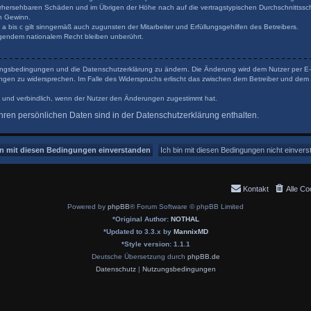
orhersehbaren Schäden und im Übrigen der Höhe nach auf die vertragstypischen Durchschnittsschä
n Gewinn.
 bis c gilt sinngemäß auch zugunsten der Mitarbeiter und Erfüllungsgehilfen des Betreibers.
gendem nationalem Recht bleiben unberührt.
tzungsbedingungen und die Datenschutzerklärung zu ändern. Die Änderung wird dem Nutzer per E-Ma
ungen zu widersprechen. Im Falle des Widerspruchs erlischt das zwischen dem Betreiber und dem 
 und verbindlich, wenn der Nutzer den Änderungen zugestimmt hat.
ren persönlichen Daten sind in der Datenschutzerklärung enthalten.
Kontakt
Alle Co
Powered by
phpBB
® Forum Software © phpBB Limited
*
Original Author:
NOTHAL
*
Updated to 3.3.x by
MannixMD
*
Style version: 1.1.1
Deutsche Übersetzung durch
phpBB.de
Datenschutz
|
Nutzungsbedingungen