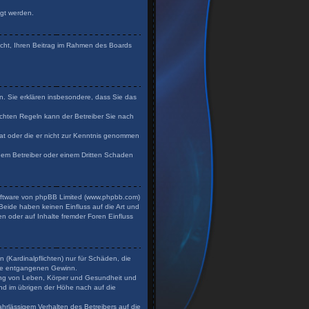
igt werden.
Recht, Ihren Beitrag im Rahmen des Boards
en. Sie erklären insbesondere, dass Sie das
chten Regeln kann der Betreiber Sie nach
 hat oder die er nicht zur Kenntnis genommen
 dem Betreiber oder einem Dritten Schaden
Software von phpBB Limited (www.phpbb.com)
eide haben keinen Einfluss auf die Art und
n oder auf Inhalte fremder Foren Einfluss
 (Kardinalpflichten) nur für Schäden, die
dere entgangenen Gewinn.
zung von Leben, Körper und Gesundheit und
und im übrigen der Höhe nach auf die
hrlässigem Verhalten des Betreibers auf die