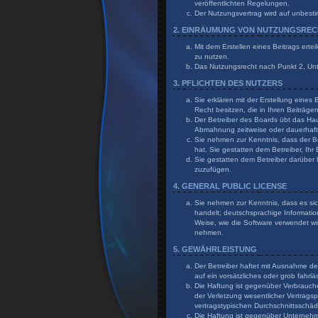
veröffentlichten Regelungen.
Der Nutzungsvertrag wird auf unbesti
2. EINRÄUMUNG VON NUTZUNGSRE
Mit dem Erstellen eines Beitrags erte
zu nutzen.
Das Nutzungsrecht nach Punkt 2, Un
3. PFLICHTEN DES NUTZERS
Sie erklären mit der Erstellung eines
Recht besitzen, die in Ihren Beiträg
Der Betreiber des Boards übt das Ha
Abmahnung zeitweise oder dauerhaft 
Sie nehmen zur Kenntnis, dass der Bet
hat. Sie gestatten dem Betreiber, Ihr
Sie gestatten dem Betreiber darüber 
zuzufügen.
4. GENERAL PUBLIC LICENSE
Sie nehmen zur Kenntnis, dass es sic
handelt; deutschsprachige Informati
Weise, wie die Software verwendet wi
nehmen.
5. GEWÄHRLEISTUNG
Der Betreiber haftet mit Ausnahme de
auf ein vorsätzliches oder grob fahr
Die Haftung ist gegenüber Verbrauch
der Verletzung wesentlicher Vertragsp
vertragstypischen Durchschnittsschä
Die Haftung ist gegenüber Unternehme