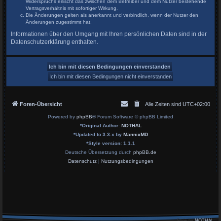
Widerspruchs erlischt das zwischen dem Betreiber und dem Nutzer bestehende
Vertragsverhältnis mit sofortiger Wirkung.
Die Änderungen gelten als anerkannt und verbindlich, wenn der Nutzer den
Änderungen zugestimmt hat.
Informationen über den Umgang mit Ihren persönlichen Daten sind in der
Datenschutzerklärung enthalten.
Foren-Übersicht
Alle Zeiten sind
UTC+02:00
Powered by
phpBB
® Forum Software © phpBB Limited
*
Original Author:
NOTHAL
*
Updated to 3.3.x by
MannixMD
*
Style version: 1.1.1
Deutsche Übersetzung durch
phpBB.de
Datenschutz
|
Nutzungsbedingungen
Style by
NOTHAL