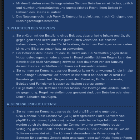
Mit dem Erstellen eines Beitrags erteilen Sie dem Betreiber ein einfaches, zeitlich
und räumlich unbeschränktes und unentgeltliches Recht, Ihren Beitrag im
Rahmen des Boards zu nutzen.
Das Nutzungsrecht nach Punkt 2, Unterpunkt a bleibt auch nach Kündigung des
Nutzungsvertrages bestehen.
3. PFLICHTEN DES NUTZERS
Sie erklären mit der Erstellung eines Beitrags, dass er keine Inhalte enthält, die
gegen geltendes Recht oder die guten Sitten verstoßen. Sie erklären
insbesondere, dass Sie das Recht besitzen, die in Ihren Beiträgen verwendeten
Links und Bilder zu setzen bzw. zu verwenden.
Der Betreiber des Boards übt das Hausrecht aus. Bei Verstößen gegen diese
Nutzungsbedingungen oder anderer im Board veröffentlichten Regeln kann der
Betreiber Sie nach Abmahnung zeitweise oder dauerhaft von der Nutzung
dieses Boards ausschließen und Ihnen ein Hausverbot erteilen.
Sie nehmen zur Kenntnis, dass der Betreiber keine Verantwortung für die Inhalte
von Beiträgen übernimmt, die er nicht selbst erstellt hat oder die er nicht zur
Kenntnis genommen hat. Sie gestatten dem Betreiber, Ihr Benutzerkonto,
Beiträge und Funktionen jederzeit zu löschen oder zu sperren.
Sie gestatten dem Betreiber darüber hinaus, Ihre Beiträge abzuändern, sofern
sie gegen o. g. Regeln verstoßen oder geeignet sind, dem Betreiber oder einem
Dritten Schaden zuzufügen.
4. GENERAL PUBLIC LICENSE
Sie nehmen zur Kenntnis, dass es sich bei phpBB um eine unter der „
GNU General Public License v2
“ (GPL) bereitgestellten Foren-Software von
phpBB Limited (www.phpbb.com) handelt; deutschsprachige Informationen
werden durch die deutschsprachige Community unter www.phpbb.de zur
Verfügung gestellt. Beide haben keinen Einfluss auf die Art und Weise, wie die
Software verwendet wird. Sie können insbesondere die Verwendung der
Software für bestimmte Zwecke nicht untersagen oder auf Inhalte fremder Foren