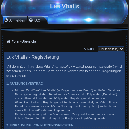
Lux Vitalis
Anmelden
FAQ
Foren-Übersicht
Sprache:
Lux Vitalis - Registrierung
Mit dem Zugriff auf „Lux Vitalis“ („https://lux.vitalis.thegamemaster.de“) wird
zwischen Ihnen und dem Betreiber ein Vertrag mit folgenden Regelungen
geschlossen:
1. NUTZUNGSVERTRAG
Mit dem Zugriff auf „Lux Vitalis“ (im Folgenden „das Board“) schließen Sie einen
Nutzungsvertrag mit dem Betreiber des Boards ab (im Folgenden „Betreiber“)
und erklären sich mit den nachfolgenden Regelungen einverstanden.
Wenn Sie mit diesen Regelungen nicht einverstanden sind, so dürfen Sie das
Board nicht weiter nutzen. Für die Nutzung des Boards gelten jeweils die an
dieser Stelle veröffentlichten Regelungen.
Der Nutzungsvertrag wird auf unbestimmte Zeit geschlossen und kann von
beiden Seiten ohne Einhaltung einer Frist jederzeit gekündigt werden.
2. EINRÄUMUNG VON NUTZUNGSRECHTEN