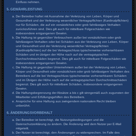
Einfluss nehmen.
5. GEWÄHRLEISTUNG
Der Betreiber haftet mit Ausnahme der Verletzung von Leben, Körper und
Gesundheit und der Verletzung wesentlicher Vertragspflichten (Kardinalpflichten)
nur für Schäden, die auf ein vorsätzliches oder grob fahrlässiges Verhalten
zurückzuführen sind. Dies gilt auch für mittelbare Folgeschäden wie
insbesondere entgangenen Gewinn.
Die Haftung ist gegenüber Verbrauchern außer bei vorsätzlichem oder grob
fahrlässigem Verhalten oder bei Schäden aus der Verletzung von Leben, Körper
und Gesundheit und der Verletzung wesentlicher Vertragspflichten
(Kardinalpflichten) auf die bei Vertragsschluss typischerweise vorhersehbaren
Schäden und im übrigen der Höhe nach auf die vertragstypischen
Durchschnittsschäden begrenzt. Dies gilt auch für mittelbare Folgeschäden wie
insbesondere entgangenen Gewinn.
Die Haftung ist gegenüber Unternehmern außer bei der Verletzung von Leben,
Körper und Gesundheit oder vorsätzlichem oder grob fahrlässigem Verhalten des
Betreibers auf die bei Vertragsschluss typischerweise vorhersehbaren Schäden
und im Übrigen der Höhe nach auf die vertragstypischen Durchschnittsschäden
begrenzt. Dies gilt auch für mittelbare Schäden, insbesondere entgangenen
Gewinn.
Die Haftungsbegrenzung der Absätze a bis c gilt sinngemäß auch zugunsten der
Mitarbeiter und Erfüllungsgehilfen des Betreibers.
Ansprüche für eine Haftung aus zwingendem nationalem Recht bleiben
unberührt.
6. ÄNDERUNGSVORBEHALT
Der Betreiber ist berechtigt, die Nutzungsbedingungen und die
Datenschutzerklärung zu ändern. Die Änderung wird dem Nutzer per E-Mail
mitgeteilt.
Der Nutzer ist berechtigt, den Änderungen zu widersprechen. Im Falle des