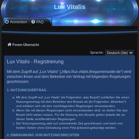
Lux Vitalis
Anmelden
FAQ
Foren-Übersicht
Sprache:
Lux Vitalis - Registrierung
Mit dem Zugriff auf „Lux Vitalis“ („https://lux.vitalis.thegamemaster.de“) wird
zwischen Ihnen und dem Betreiber ein Vertrag mit folgenden Regelungen
geschlossen:
1. NUTZUNGSVERTRAG
Mit dem Zugriff auf „Lux Vitalis“ (im Folgenden „das Board“) schließen Sie einen
Nutzungsvertrag mit dem Betreiber des Boards ab (im Folgenden „Betreiber“)
und erklären sich mit den nachfolgenden Regelungen einverstanden.
Wenn Sie mit diesen Regelungen nicht einverstanden sind, so dürfen Sie das
Board nicht weiter nutzen. Für die Nutzung des Boards gelten jeweils die an
dieser Stelle veröffentlichten Regelungen.
Der Nutzungsvertrag wird auf unbestimmte Zeit geschlossen und kann von
beiden Seiten ohne Einhaltung einer Frist jederzeit gekündigt werden.
2. EINRÄUMUNG VON NUTZUNGSRECHTEN