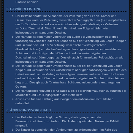
Einfluss nehmen.
5. GEWÄHRLEISTUNG
Der Betreiber haftet mit Ausnahme der Verletzung von Leben, Körper und
Gesundheit und der Verletzung wesentlicher Vertragspflichten (Kardinalpflichten)
nur für Schäden, die auf ein vorsätzliches oder grob fahrlässiges Verhalten
zurückzuführen sind. Dies gilt auch für mittelbare Folgeschäden wie
insbesondere entgangenen Gewinn.
Die Haftung ist gegenüber Verbrauchern außer bei vorsätzlichem oder grob
fahrlässigem Verhalten oder bei Schäden aus der Verletzung von Leben, Körper
und Gesundheit und der Verletzung wesentlicher Vertragspflichten
(Kardinalpflichten) auf die bei Vertragsschluss typischerweise vorhersehbaren
Schäden und im übrigen der Höhe nach auf die vertragstypischen
Durchschnittsschäden begrenzt. Dies gilt auch für mittelbare Folgeschäden wie
insbesondere entgangenen Gewinn.
Die Haftung ist gegenüber Unternehmern außer bei der Verletzung von Leben,
Körper und Gesundheit oder vorsätzlichem oder grob fahrlässigem Verhalten des
Betreibers auf die bei Vertragsschluss typischerweise vorhersehbaren Schäden
und im Übrigen der Höhe nach auf die vertragstypischen Durchschnittsschäden
begrenzt. Dies gilt auch für mittelbare Schäden, insbesondere entgangenen
Gewinn.
Die Haftungsbegrenzung der Absätze a bis c gilt sinngemäß auch zugunsten der
Mitarbeiter und Erfüllungsgehilfen des Betreibers.
Ansprüche für eine Haftung aus zwingendem nationalem Recht bleiben
unberührt.
6. ÄNDERUNGSVORBEHALT
Der Betreiber ist berechtigt, die Nutzungsbedingungen und die
Datenschutzerklärung zu ändern. Die Änderung wird dem Nutzer per E-Mail
mitgeteilt.
Der Nutzer ist berechtigt, den Änderungen zu widersprechen. Im Falle des