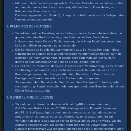
Mit dem Erstellen eines Beitrags erteilen Sie dem Betreiber ein einfaches, zeitlich
und räumlich unbeschränktes und unentgeltliches Recht, Ihren Beitrag im
Rahmen des Boards zu nutzen.
Das Nutzungsrecht nach Punkt 2, Unterpunkt a bleibt auch nach Kündigung des
Nutzungsvertrages bestehen.
3. PFLICHTEN DES NUTZERS
Sie erklären mit der Erstellung eines Beitrags, dass er keine Inhalte enthält, die
gegen geltendes Recht oder die guten Sitten verstoßen. Sie erklären
insbesondere, dass Sie das Recht besitzen, die in Ihren Beiträgen verwendeten
Links und Bilder zu setzen bzw. zu verwenden.
Der Betreiber des Boards übt das Hausrecht aus. Bei Verstößen gegen diese
Nutzungsbedingungen oder anderer im Board veröffentlichten Regeln kann der
Betreiber Sie nach Abmahnung zeitweise oder dauerhaft von der Nutzung
dieses Boards ausschließen und Ihnen ein Hausverbot erteilen.
Sie nehmen zur Kenntnis, dass der Betreiber keine Verantwortung für die Inhalte
von Beiträgen übernimmt, die er nicht selbst erstellt hat oder die er nicht zur
Kenntnis genommen hat. Sie gestatten dem Betreiber, Ihr Benutzerkonto,
Beiträge und Funktionen jederzeit zu löschen oder zu sperren.
Sie gestatten dem Betreiber darüber hinaus, Ihre Beiträge abzuändern, sofern
sie gegen o. g. Regeln verstoßen oder geeignet sind, dem Betreiber oder einem
Dritten Schaden zuzufügen.
4. GENERAL PUBLIC LICENSE
Sie nehmen zur Kenntnis, dass es sich bei phpBB um eine unter der „
GNU General Public License v2
“ (GPL) bereitgestellten Foren-Software von
phpBB Limited (www.phpbb.com) handelt; deutschsprachige Informationen
werden durch die deutschsprachige Community unter www.phpbb.de zur
Verfügung gestellt. Beide haben keinen Einfluss auf die Art und Weise, wie die
Software verwendet wird. Sie können insbesondere die Verwendung der
Software für bestimmte Zwecke nicht untersagen oder auf Inhalte fremder Foren