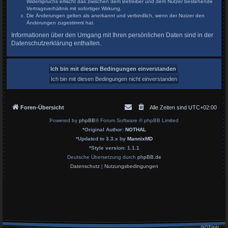
Widerspruchs erlischt das zwischen dem Betreiber und dem Nutzer bestehende
Vertragsverhältnis mit sofortiger Wirkung.
Die Änderungen gelten als anerkannt und verbindlich, wenn der Nutzer den
Änderungen zugestimmt hat.
Informationen über den Umgang mit Ihren persönlichen Daten sind in der
Datenschutzerklärung enthalten.
Foren-Übersicht
Alle Zeiten sind
UTC+02:00
Powered by
phpBB
® Forum Software © phpBB Limited
*
Original Author:
NOTHAL
*
Updated to 3.3.x by
MannixMD
*
Style version: 1.1.1
Deutsche Übersetzung durch
phpBB.de
Datenschutz
|
Nutzungsbedingungen
Style by
NOTHAL