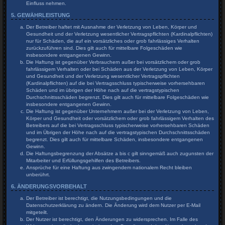
Einfluss nehmen.
5. GEWÄHRLEISTUNG
Der Betreiber haftet mit Ausnahme der Verletzung von Leben, Körper und
Gesundheit und der Verletzung wesentlicher Vertragspflichten (Kardinalpflichten)
nur für Schäden, die auf ein vorsätzliches oder grob fahrlässiges Verhalten
zurückzuführen sind. Dies gilt auch für mittelbare Folgeschäden wie
insbesondere entgangenen Gewinn.
Die Haftung ist gegenüber Verbrauchern außer bei vorsätzlichem oder grob
fahrlässigem Verhalten oder bei Schäden aus der Verletzung von Leben, Körper
und Gesundheit und der Verletzung wesentlicher Vertragspflichten
(Kardinalpflichten) auf die bei Vertragsschluss typischerweise vorhersehbaren
Schäden und im übrigen der Höhe nach auf die vertragstypischen
Durchschnittsschäden begrenzt. Dies gilt auch für mittelbare Folgeschäden wie
insbesondere entgangenen Gewinn.
Die Haftung ist gegenüber Unternehmern außer bei der Verletzung von Leben,
Körper und Gesundheit oder vorsätzlichem oder grob fahrlässigem Verhalten des
Betreibers auf die bei Vertragsschluss typischerweise vorhersehbaren Schäden
und im Übrigen der Höhe nach auf die vertragstypischen Durchschnittsschäden
begrenzt. Dies gilt auch für mittelbare Schäden, insbesondere entgangenen
Gewinn.
Die Haftungsbegrenzung der Absätze a bis c gilt sinngemäß auch zugunsten der
Mitarbeiter und Erfüllungsgehilfen des Betreibers.
Ansprüche für eine Haftung aus zwingendem nationalem Recht bleiben
unberührt.
6. ÄNDERUNGSVORBEHALT
Der Betreiber ist berechtigt, die Nutzungsbedingungen und die
Datenschutzerklärung zu ändern. Die Änderung wird dem Nutzer per E-Mail
mitgeteilt.
Der Nutzer ist berechtigt, den Änderungen zu widersprechen. Im Falle des