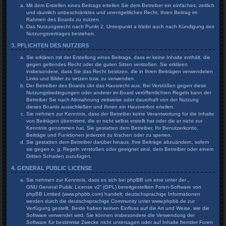
Mit dem Erstellen eines Beitrags erteilen Sie dem Betreiber ein einfaches, zeitlich
und räumlich unbeschränktes und unentgeltliches Recht, Ihren Beitrag im
Rahmen des Boards zu nutzen.
Das Nutzungsrecht nach Punkt 2, Unterpunkt a bleibt auch nach Kündigung des
Nutzungsvertrages bestehen.
3. PFLICHTEN DES NUTZERS
Sie erklären mit der Erstellung eines Beitrags, dass er keine Inhalte enthält, die
gegen geltendes Recht oder die guten Sitten verstoßen. Sie erklären
insbesondere, dass Sie das Recht besitzen, die in Ihren Beiträgen verwendeten
Links und Bilder zu setzen bzw. zu verwenden.
Der Betreiber des Boards übt das Hausrecht aus. Bei Verstößen gegen diese
Nutzungsbedingungen oder anderer im Board veröffentlichten Regeln kann der
Betreiber Sie nach Abmahnung zeitweise oder dauerhaft von der Nutzung
dieses Boards ausschließen und Ihnen ein Hausverbot erteilen.
Sie nehmen zur Kenntnis, dass der Betreiber keine Verantwortung für die Inhalte
von Beiträgen übernimmt, die er nicht selbst erstellt hat oder die er nicht zur
Kenntnis genommen hat. Sie gestatten dem Betreiber, Ihr Benutzerkonto,
Beiträge und Funktionen jederzeit zu löschen oder zu sperren.
Sie gestatten dem Betreiber darüber hinaus, Ihre Beiträge abzuändern, sofern
sie gegen o. g. Regeln verstoßen oder geeignet sind, dem Betreiber oder einem
Dritten Schaden zuzufügen.
4. GENERAL PUBLIC LICENSE
Sie nehmen zur Kenntnis, dass es sich bei phpBB um eine unter der „
GNU General Public License v2
“ (GPL) bereitgestellten Foren-Software von
phpBB Limited (www.phpbb.com) handelt; deutschsprachige Informationen
werden durch die deutschsprachige Community unter www.phpbb.de zur
Verfügung gestellt. Beide haben keinen Einfluss auf die Art und Weise, wie die
Software verwendet wird. Sie können insbesondere die Verwendung der
Software für bestimmte Zwecke nicht untersagen oder auf Inhalte fremder Foren