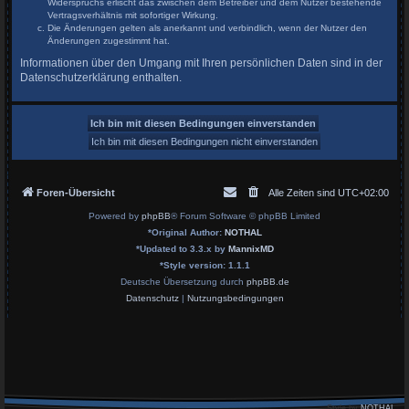
Widerspruchs erlischt das zwischen dem Betreiber und dem Nutzer bestehende
Vertragsverhältnis mit sofortiger Wirkung.
Die Änderungen gelten als anerkannt und verbindlich, wenn der Nutzer den
Änderungen zugestimmt hat.
Informationen über den Umgang mit Ihren persönlichen Daten sind in der
Datenschutzerklärung enthalten.
Foren-Übersicht
Alle Zeiten sind
UTC+02:00
Powered by
phpBB
® Forum Software © phpBB Limited
*
Original Author:
NOTHAL
*
Updated to 3.3.x by
MannixMD
*
Style version: 1.1.1
Deutsche Übersetzung durch
phpBB.de
Datenschutz
|
Nutzungsbedingungen
Style by
NOTHAL