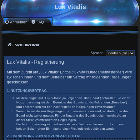
Lux Vitalis
Anmelden
FAQ
Foren-Übersicht
Sprache:
Lux Vitalis - Registrierung
Mit dem Zugriff auf „Lux Vitalis“ („https://lux.vitalis.thegamemaster.de“) wird
zwischen Ihnen und dem Betreiber ein Vertrag mit folgenden Regelungen
geschlossen:
1. NUTZUNGSVERTRAG
Mit dem Zugriff auf „Lux Vitalis“ (im Folgenden „das Board“) schließen Sie einen
Nutzungsvertrag mit dem Betreiber des Boards ab (im Folgenden „Betreiber“)
und erklären sich mit den nachfolgenden Regelungen einverstanden.
Wenn Sie mit diesen Regelungen nicht einverstanden sind, so dürfen Sie das
Board nicht weiter nutzen. Für die Nutzung des Boards gelten jeweils die an
dieser Stelle veröffentlichten Regelungen.
Der Nutzungsvertrag wird auf unbestimmte Zeit geschlossen und kann von
beiden Seiten ohne Einhaltung einer Frist jederzeit gekündigt werden.
2. EINRÄUMUNG VON NUTZUNGSRECHTEN