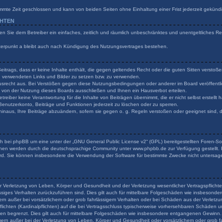
mmte Zeit geschlossen und kann von beiden Seiten ohne Einhaltung einer Frist jederzeit gekünd
CHTEN
ilen Sie dem Betreiber ein einfaches, zeitlich und räumlich unbeschränktes und unentgeltliches 
terpunkt a bleibt auch nach Kündigung des Nutzungsvertrages bestehen.
 Beitrags, dass er keine Inhalte enthält, die gegen geltendes Recht oder die guten Sitten verstoß
en verwendeten Links und Bilder zu setzen bzw. zu verwenden.
usrecht aus. Bei Verstößen gegen diese Nutzungsbedingungen oder anderer im Board veröffentli
von der Nutzung dieses Boards ausschließen und Ihnen ein Hausverbot erteilen.
reiber keine Verantwortung für die Inhalte von Beiträgen übernimmt, die er nicht selbst erstellt
 Benutzerkonto, Beiträge und Funktionen jederzeit zu löschen oder zu sperren.
hinaus, Ihre Beiträge abzuändern, sofern sie gegen o. g. Regeln verstoßen oder geeignet sind,
h bei phpBB um eine unter der „
GNU General Public License v2
“ (GPL) bereitgestellten Foren-
onen werden durch die deutschsprachige Community unter www.phpbb.de zur Verfügung gestellt. B
rd. Sie können insbesondere die Verwendung der Software für bestimmte Zwecke nicht untersage
r Verletzung von Leben, Körper und Gesundheit und der Verletzung wesentlicher Vertragspflichten
lässiges Verhalten zurückzuführen sind. Dies gilt auch für mittelbare Folgeschäden wie insbeson
ern außer bei vorsätzlichem oder grob fahrlässigem Verhalten oder bei Schäden aus der Verlet
flichten (Kardinalpflichten) auf die bei Vertragsschluss typischerweise vorhersehbaren Schäden 
den begrenzt. Dies gilt auch für mittelbare Folgeschäden wie insbesondere entgangenen Gewinn.
rn außer bei der Verletzung von Leben, Körper und Gesundheit oder vorsätzlichem oder grob fa