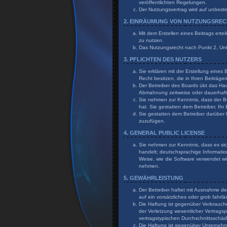
veröffentlichten Regelungen.
Der Nutzungsvertrag wird auf unbesti
2. EINRÄUMUNG VON NUTZUNGSRE
Mit dem Erstellen eines Beitrags erte
zu nutzen.
Das Nutzungsrecht nach Punkt 2, Un
3. PFLICHTEN DES NUTZERS
Sie erklären mit der Erstellung eines
Recht besitzen, die in Ihren Beiträg
Der Betreiber des Boards übt das Ha
Abmahnung zeitweise oder dauerhaft 
Sie nehmen zur Kenntnis, dass der Bet
hat. Sie gestatten dem Betreiber, Ihr
Sie gestatten dem Betreiber darüber 
zuzufügen.
4. GENERAL PUBLIC LICENSE
Sie nehmen zur Kenntnis, dass es sic
handelt; deutschsprachige Informati
Weise, wie die Software verwendet wi
nehmen.
5. GEWÄHRLEISTUNG
Der Betreiber haftet mit Ausnahme de
auf ein vorsätzliches oder grob fahr
Die Haftung ist gegenüber Verbrauch
der Verletzung wesentlicher Vertragsp
vertragstypischen Durchschnittsschä
Die Haftung ist gegenüber Unternehme