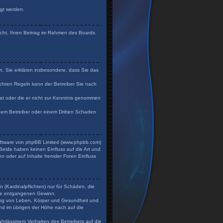
igt werden.
Recht, Ihren Beitrag im Rahmen des Boards
en. Sie erklären insbesondere, dass Sie das
chten Regeln kann der Betreiber Sie nach
 hat oder die er nicht zur Kenntnis genommen
 dem Betreiber oder einem Dritten Schaden
Software von phpBB Limited (www.phpbb.com)
eide haben keinen Einfluss auf die Art und
n oder auf Inhalte fremder Foren Einfluss
 (Kardinalpflichten) nur für Schäden, die
dere entgangenen Gewinn.
zung von Leben, Körper und Gesundheit und
und im übrigen der Höhe nach auf die
hrlässigem Verhalten des Betreibers auf die