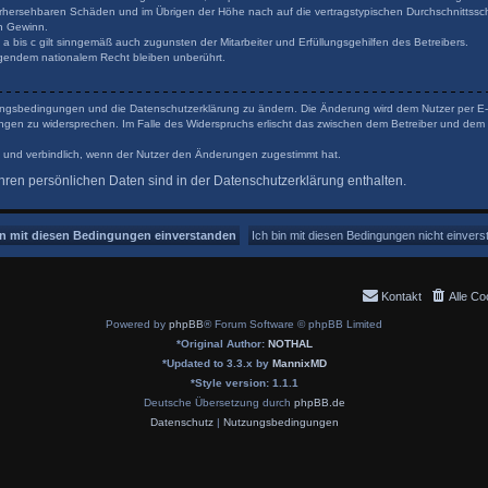
orhersehbaren Schäden und im Übrigen der Höhe nach auf die vertragstypischen Durchschnittsschä
n Gewinn.
 bis c gilt sinngemäß auch zugunsten der Mitarbeiter und Erfüllungsgehilfen des Betreibers.
gendem nationalem Recht bleiben unberührt.
tzungsbedingungen und die Datenschutzerklärung zu ändern. Die Änderung wird dem Nutzer per E-Ma
ungen zu widersprechen. Im Falle des Widerspruchs erlischt das zwischen dem Betreiber und dem 
 und verbindlich, wenn der Nutzer den Änderungen zugestimmt hat.
ren persönlichen Daten sind in der Datenschutzerklärung enthalten.
Kontakt
Alle Co
Powered by
phpBB
® Forum Software © phpBB Limited
*
Original Author:
NOTHAL
*
Updated to 3.3.x by
MannixMD
*
Style version: 1.1.1
Deutsche Übersetzung durch
phpBB.de
Datenschutz
|
Nutzungsbedingungen