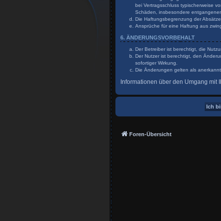
bei Vertragsschluss typischerweise v
Schäden, insbesondere entgangene
Die Haftungsbegrenzung der Absätze a
Ansprüche für eine Haftung aus zwin
6. ÄNDERUNGSVORBEHALT
Der Betreiber ist berechtigt, die Nu
Der Nutzer ist berechtigt, den Änder
sofortiger Wirkung.
Die Änderungen gelten als anerkannt
Informationen über den Umgang mit Ih
Foren-Übersicht