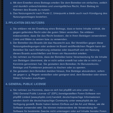
Mit dem Erstellen eines Beitrags erteilen Sie dem Betreiber ein einfaches, zeitlich
und räumlich unbeschränktes und unentgeltliches Recht, Ihren Beitrag im
Rahmen des Boards zu nutzen.
Das Nutzungsrecht nach Punkt 2, Unterpunkt a bleibt auch nach Kündigung des
Nutzungsvertrages bestehen.
3. PFLICHTEN DES NUTZERS
Sie erklären mit der Erstellung eines Beitrags, dass er keine Inhalte enthält, die
gegen geltendes Recht oder die guten Sitten verstoßen. Sie erklären
insbesondere, dass Sie das Recht besitzen, die in Ihren Beiträgen verwendeten
Links und Bilder zu setzen bzw. zu verwenden.
Der Betreiber des Boards übt das Hausrecht aus. Bei Verstößen gegen diese
Nutzungsbedingungen oder anderer im Board veröffentlichten Regeln kann der
Betreiber Sie nach Abmahnung zeitweise oder dauerhaft von der Nutzung
dieses Boards ausschließen und Ihnen ein Hausverbot erteilen.
Sie nehmen zur Kenntnis, dass der Betreiber keine Verantwortung für die Inhalte
von Beiträgen übernimmt, die er nicht selbst erstellt hat oder die er nicht zur
Kenntnis genommen hat. Sie gestatten dem Betreiber, Ihr Benutzerkonto,
Beiträge und Funktionen jederzeit zu löschen oder zu sperren.
Sie gestatten dem Betreiber darüber hinaus, Ihre Beiträge abzuändern, sofern
sie gegen o. g. Regeln verstoßen oder geeignet sind, dem Betreiber oder einem
Dritten Schaden zuzufügen.
4. GENERAL PUBLIC LICENSE
Sie nehmen zur Kenntnis, dass es sich bei phpBB um eine unter der „
GNU General Public License v2
“ (GPL) bereitgestellten Foren-Software von
phpBB Limited (www.phpbb.com) handelt; deutschsprachige Informationen
werden durch die deutschsprachige Community unter www.phpbb.de zur
Verfügung gestellt. Beide haben keinen Einfluss auf die Art und Weise, wie die
Software verwendet wird. Sie können insbesondere die Verwendung der
Software für bestimmte Zwecke nicht untersagen oder auf Inhalte fremder Foren