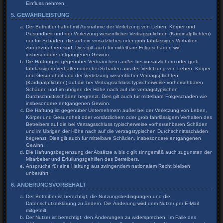
Einfluss nehmen.
5. GEWÄHRLEISTUNG
Der Betreiber haftet mit Ausnahme der Verletzung von Leben, Körper und
Gesundheit und der Verletzung wesentlicher Vertragspflichten (Kardinalpflichten)
nur für Schäden, die auf ein vorsätzliches oder grob fahrlässiges Verhalten
zurückzuführen sind. Dies gilt auch für mittelbare Folgeschäden wie
insbesondere entgangenen Gewinn.
Die Haftung ist gegenüber Verbrauchern außer bei vorsätzlichem oder grob
fahrlässigem Verhalten oder bei Schäden aus der Verletzung von Leben, Körper
und Gesundheit und der Verletzung wesentlicher Vertragspflichten
(Kardinalpflichten) auf die bei Vertragsschluss typischerweise vorhersehbaren
Schäden und im übrigen der Höhe nach auf die vertragstypischen
Durchschnittsschäden begrenzt. Dies gilt auch für mittelbare Folgeschäden wie
insbesondere entgangenen Gewinn.
Die Haftung ist gegenüber Unternehmern außer bei der Verletzung von Leben,
Körper und Gesundheit oder vorsätzlichem oder grob fahrlässigem Verhalten des
Betreibers auf die bei Vertragsschluss typischerweise vorhersehbaren Schäden
und im Übrigen der Höhe nach auf die vertragstypischen Durchschnittsschäden
begrenzt. Dies gilt auch für mittelbare Schäden, insbesondere entgangenen
Gewinn.
Die Haftungsbegrenzung der Absätze a bis c gilt sinngemäß auch zugunsten der
Mitarbeiter und Erfüllungsgehilfen des Betreibers.
Ansprüche für eine Haftung aus zwingendem nationalem Recht bleiben
unberührt.
6. ÄNDERUNGSVORBEHALT
Der Betreiber ist berechtigt, die Nutzungsbedingungen und die
Datenschutzerklärung zu ändern. Die Änderung wird dem Nutzer per E-Mail
mitgeteilt.
Der Nutzer ist berechtigt, den Änderungen zu widersprechen. Im Falle des