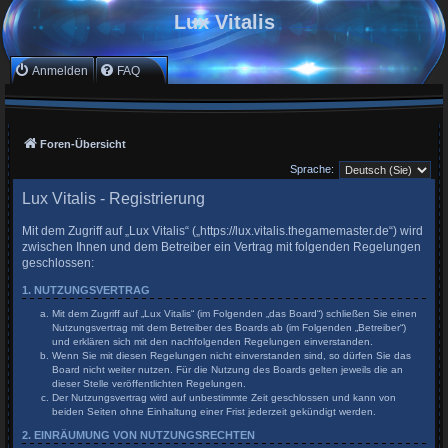
Lux Vitalis
Anmelden
FAQ
Foren-Übersicht
Sprache:
Lux Vitalis - Registrierung
Mit dem Zugriff auf „Lux Vitalis“ („https://lux.vitalis.thegamemaster.de“) wird
zwischen Ihnen und dem Betreiber ein Vertrag mit folgenden Regelungen
geschlossen:
1. NUTZUNGSVERTRAG
Mit dem Zugriff auf „Lux Vitalis“ (im Folgenden „das Board“) schließen Sie einen
Nutzungsvertrag mit dem Betreiber des Boards ab (im Folgenden „Betreiber“)
und erklären sich mit den nachfolgenden Regelungen einverstanden.
Wenn Sie mit diesen Regelungen nicht einverstanden sind, so dürfen Sie das
Board nicht weiter nutzen. Für die Nutzung des Boards gelten jeweils die an
dieser Stelle veröffentlichten Regelungen.
Der Nutzungsvertrag wird auf unbestimmte Zeit geschlossen und kann von
beiden Seiten ohne Einhaltung einer Frist jederzeit gekündigt werden.
2. EINRÄUMUNG VON NUTZUNGSRECHTEN