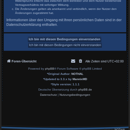
Widerspruchs erlischt das zwischen dem Betreiber und dem Nutzer bestehende
Vertragsverhältnis mit sofortiger Wirkung.
Die Änderungen gelten als anerkannt und verbindlich, wenn der Nutzer den
Änderungen zugestimmt hat.
Informationen über den Umgang mit Ihren persönlichen Daten sind in der
Datenschutzerklärung enthalten.
Foren-Übersicht
Alle Zeiten sind
UTC+02:00
Powered by
phpBB
® Forum Software © phpBB Limited
*
Original Author:
NOTHAL
*
Updated to 3.3.x by
MannixMD
*
Style version: 1.1.1
Deutsche Übersetzung durch
phpBB.de
Datenschutz
|
Nutzungsbedingungen
Style by
NOTHAL