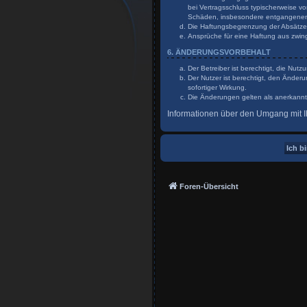
bei Vertragsschluss typischerweise v
Schäden, insbesondere entgangene
Die Haftungsbegrenzung der Absätze a
Ansprüche für eine Haftung aus zwin
6. ÄNDERUNGSVORBEHALT
Der Betreiber ist berechtigt, die Nu
Der Nutzer ist berechtigt, den Änder
sofortiger Wirkung.
Die Änderungen gelten als anerkannt
Informationen über den Umgang mit Ih
Foren-Übersicht