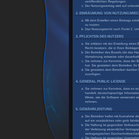
veröffentlichten Regelungen.
Der Nutzungsvertrag wird auf unbesti
2. EINRÄUMUNG VON NUTZUNGSRE
Mit dem Erstellen eines Beitrags erte
zu nutzen.
Das Nutzungsrecht nach Punkt 2, Un
3. PFLICHTEN DES NUTZERS
Sie erklären mit der Erstellung eines
Recht besitzen, die in Ihren Beiträg
Der Betreiber des Boards übt das Ha
Abmahnung zeitweise oder dauerhaft 
Sie nehmen zur Kenntnis, dass der Bet
hat. Sie gestatten dem Betreiber, Ihr
Sie gestatten dem Betreiber darüber 
zuzufügen.
4. GENERAL PUBLIC LICENSE
Sie nehmen zur Kenntnis, dass es sic
handelt; deutschsprachige Informati
Weise, wie die Software verwendet wi
nehmen.
5. GEWÄHRLEISTUNG
Der Betreiber haftet mit Ausnahme de
auf ein vorsätzliches oder grob fahr
Die Haftung ist gegenüber Verbrauch
der Verletzung wesentlicher Vertragsp
vertragstypischen Durchschnittsschä
Die Haftung ist gegenüber Unternehme