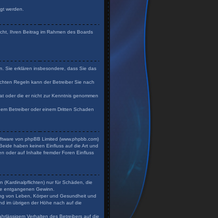
igt werden.
Recht, Ihren Beitrag im Rahmen des Boards
en. Sie erklären insbesondere, dass Sie das
chten Regeln kann der Betreiber Sie nach
 hat oder die er nicht zur Kenntnis genommen
 dem Betreiber oder einem Dritten Schaden
Software von phpBB Limited (www.phpbb.com)
eide haben keinen Einfluss auf die Art und
n oder auf Inhalte fremder Foren Einfluss
 (Kardinalpflichten) nur für Schäden, die
dere entgangenen Gewinn.
zung von Leben, Körper und Gesundheit und
und im übrigen der Höhe nach auf die
hrlässigem Verhalten des Betreibers auf die