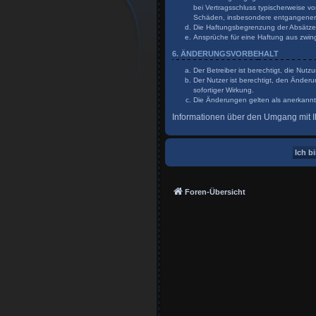
bei Vertragsschluss typischerweise v
Schäden, insbesondere entgangene
Die Haftungsbegrenzung der Absätze a
Ansprüche für eine Haftung aus zwin
6. ÄNDERUNGSVORBEHALT
Der Betreiber ist berechtigt, die Nu
Der Nutzer ist berechtigt, den Änder
sofortiger Wirkung.
Die Änderungen gelten als anerkannt
Informationen über den Umgang mit Ih
Foren-Übersicht