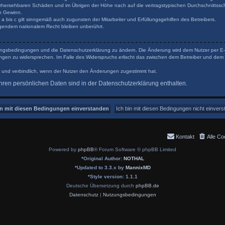
orhersehbaren Schäden und im Übrigen der Höhe nach auf die vertragstypischen Durchschnittsschä
n Gewinn.
 bis c gilt sinngemäß auch zugunsten der Mitarbeiter und Erfüllungsgehilfen des Betreibers.
gendem nationalem Recht bleiben unberührt.
tzungsbedingungen und die Datenschutzerklärung zu ändern. Die Änderung wird dem Nutzer per E-Ma
ungen zu widersprechen. Im Falle des Widerspruchs erlischt das zwischen dem Betreiber und dem 
 und verbindlich, wenn der Nutzer den Änderungen zugestimmt hat.
ren persönlichen Daten sind in der Datenschutzerklärung enthalten.
Kontakt
Alle Co
Powered by
phpBB
® Forum Software © phpBB Limited
*
Original Author:
NOTHAL
*
Updated to 3.3.x by
MannixMD
*
Style version: 1.1.1
Deutsche Übersetzung durch
phpBB.de
Datenschutz
|
Nutzungsbedingungen