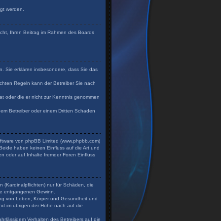
igt werden.
Recht, Ihren Beitrag im Rahmen des Boards
en. Sie erklären insbesondere, dass Sie das
chten Regeln kann der Betreiber Sie nach
 hat oder die er nicht zur Kenntnis genommen
 dem Betreiber oder einem Dritten Schaden
Software von phpBB Limited (www.phpbb.com)
eide haben keinen Einfluss auf die Art und
n oder auf Inhalte fremder Foren Einfluss
 (Kardinalpflichten) nur für Schäden, die
dere entgangenen Gewinn.
zung von Leben, Körper und Gesundheit und
und im übrigen der Höhe nach auf die
hrlässigem Verhalten des Betreibers auf die