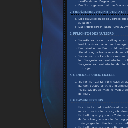
veröffentlichten Regelungen.
Der Nutzungsvertrag wird auf unbesti
2. EINRÄUMUNG VON NUTZUNGSRE
Mit dem Erstellen eines Beitrags erte
zu nutzen.
Das Nutzungsrecht nach Punkt 2, Un
3. PFLICHTEN DES NUTZERS
Sie erklären mit der Erstellung eines
Recht besitzen, die in Ihren Beiträg
Der Betreiber des Boards übt das Ha
Abmahnung zeitweise oder dauerhaft 
Sie nehmen zur Kenntnis, dass der Bet
hat. Sie gestatten dem Betreiber, Ihr
Sie gestatten dem Betreiber darüber 
zuzufügen.
4. GENERAL PUBLIC LICENSE
Sie nehmen zur Kenntnis, dass es sic
handelt; deutschsprachige Informati
Weise, wie die Software verwendet wi
nehmen.
5. GEWÄHRLEISTUNG
Der Betreiber haftet mit Ausnahme de
auf ein vorsätzliches oder grob fahr
Die Haftung ist gegenüber Verbrauch
der Verletzung wesentlicher Vertragsp
vertragstypischen Durchschnittsschä
Die Haftung ist gegenüber Unternehme