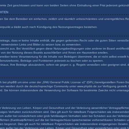
mmte Zeit geschlossen und kann von beiden Seiten ohne Einhaltung einer Frist jederzeit gekünd
CHTEN
ilen Sie dem Betreiber ein einfaches, zeitlich und räumlich unbeschränktes und unentgeltliches 
terpunkt a bleibt auch nach Kündigung des Nutzungsvertrages bestehen.
 Beitrags, dass er keine Inhalte enthält, die gegen geltendes Recht oder die guten Sitten verstoß
en verwendeten Links und Bilder zu setzen bzw. zu verwenden.
usrecht aus. Bei Verstößen gegen diese Nutzungsbedingungen oder anderer im Board veröffentli
von der Nutzung dieses Boards ausschließen und Ihnen ein Hausverbot erteilen.
reiber keine Verantwortung für die Inhalte von Beiträgen übernimmt, die er nicht selbst erstellt
 Benutzerkonto, Beiträge und Funktionen jederzeit zu löschen oder zu sperren.
hinaus, Ihre Beiträge abzuändern, sofern sie gegen o. g. Regeln verstoßen oder geeignet sind,
h bei phpBB um eine unter der „
GNU General Public License v2
“ (GPL) bereitgestellten Foren-
onen werden durch die deutschsprachige Community unter www.phpbb.de zur Verfügung gestellt. B
rd. Sie können insbesondere die Verwendung der Software für bestimmte Zwecke nicht untersage
r Verletzung von Leben, Körper und Gesundheit und der Verletzung wesentlicher Vertragspflichten
lässiges Verhalten zurückzuführen sind. Dies gilt auch für mittelbare Folgeschäden wie insbeson
ern außer bei vorsätzlichem oder grob fahrlässigem Verhalten oder bei Schäden aus der Verlet
flichten (Kardinalpflichten) auf die bei Vertragsschluss typischerweise vorhersehbaren Schäden 
den begrenzt. Dies gilt auch für mittelbare Folgeschäden wie insbesondere entgangenen Gewinn.
rn außer bei der Verletzung von Leben, Körper und Gesundheit oder vorsätzlichem oder grob fa