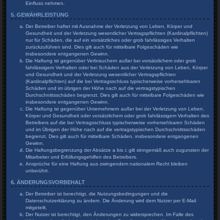
Einfluss nehmen.
5. GEWÄHRLEISTUNG
Der Betreiber haftet mit Ausnahme der Verletzung von Leben, Körper und
Gesundheit und der Verletzung wesentlicher Vertragspflichten (Kardinalpflichten)
nur für Schäden, die auf ein vorsätzliches oder grob fahrlässiges Verhalten
zurückzuführen sind. Dies gilt auch für mittelbare Folgeschäden wie
insbesondere entgangenen Gewinn.
Die Haftung ist gegenüber Verbrauchern außer bei vorsätzlichem oder grob
fahrlässigem Verhalten oder bei Schäden aus der Verletzung von Leben, Körper
und Gesundheit und der Verletzung wesentlicher Vertragspflichten
(Kardinalpflichten) auf die bei Vertragsschluss typischerweise vorhersehbaren
Schäden und im übrigen der Höhe nach auf die vertragstypischen
Durchschnittsschäden begrenzt. Dies gilt auch für mittelbare Folgeschäden wie
insbesondere entgangenen Gewinn.
Die Haftung ist gegenüber Unternehmern außer bei der Verletzung von Leben,
Körper und Gesundheit oder vorsätzlichem oder grob fahrlässigem Verhalten des
Betreibers auf die bei Vertragsschluss typischerweise vorhersehbaren Schäden
und im Übrigen der Höhe nach auf die vertragstypischen Durchschnittsschäden
begrenzt. Dies gilt auch für mittelbare Schäden, insbesondere entgangenen
Gewinn.
Die Haftungsbegrenzung der Absätze a bis c gilt sinngemäß auch zugunsten der
Mitarbeiter und Erfüllungsgehilfen des Betreibers.
Ansprüche für eine Haftung aus zwingendem nationalem Recht bleiben
unberührt.
6. ÄNDERUNGSVORBEHALT
Der Betreiber ist berechtigt, die Nutzungsbedingungen und die
Datenschutzerklärung zu ändern. Die Änderung wird dem Nutzer per E-Mail
mitgeteilt.
Der Nutzer ist berechtigt, den Änderungen zu widersprechen. Im Falle des