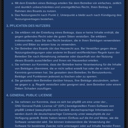
Mit dem Erstellen eines Beitrags erteilen Sie dem Betreiber ein einfaches, zeitlich
und räumlich unbeschränktes und unentgeltliches Recht, Ihren Beitrag im
Rahmen des Boards zu nutzen.
Das Nutzungsrecht nach Punkt 2, Unterpunkt a bleibt auch nach Kündigung des
Nutzungsvertrages bestehen.
3. PFLICHTEN DES NUTZERS
Sie erklären mit der Erstellung eines Beitrags, dass er keine Inhalte enthält, die
gegen geltendes Recht oder die guten Sitten verstoßen. Sie erklären
insbesondere, dass Sie das Recht besitzen, die in Ihren Beiträgen verwendeten
Links und Bilder zu setzen bzw. zu verwenden.
Der Betreiber des Boards übt das Hausrecht aus. Bei Verstößen gegen diese
Nutzungsbedingungen oder anderer im Board veröffentlichten Regeln kann der
Betreiber Sie nach Abmahnung zeitweise oder dauerhaft von der Nutzung
dieses Boards ausschließen und Ihnen ein Hausverbot erteilen.
Sie nehmen zur Kenntnis, dass der Betreiber keine Verantwortung für die Inhalte
von Beiträgen übernimmt, die er nicht selbst erstellt hat oder die er nicht zur
Kenntnis genommen hat. Sie gestatten dem Betreiber, Ihr Benutzerkonto,
Beiträge und Funktionen jederzeit zu löschen oder zu sperren.
Sie gestatten dem Betreiber darüber hinaus, Ihre Beiträge abzuändern, sofern
sie gegen o. g. Regeln verstoßen oder geeignet sind, dem Betreiber oder einem
Dritten Schaden zuzufügen.
4. GENERAL PUBLIC LICENSE
Sie nehmen zur Kenntnis, dass es sich bei phpBB um eine unter der „
GNU General Public License v2
“ (GPL) bereitgestellten Foren-Software von
phpBB Limited (www.phpbb.com) handelt; deutschsprachige Informationen
werden durch die deutschsprachige Community unter www.phpbb.de zur
Verfügung gestellt. Beide haben keinen Einfluss auf die Art und Weise, wie die
Software verwendet wird. Sie können insbesondere die Verwendung der
Software für bestimmte Zwecke nicht untersagen oder auf Inhalte fremder Foren