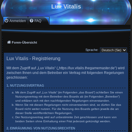
Lux Vitalis
Anmelden
FAQ
Foren-Übersicht
Sprache:
Lux Vitalis - Registrierung
Mit dem Zugriff auf „Lux Vitalis“ („https://lux.vitalis.thegamemaster.de“) wird
zwischen Ihnen und dem Betreiber ein Vertrag mit folgenden Regelungen
geschlossen:
1. NUTZUNGSVERTRAG
Mit dem Zugriff auf „Lux Vitalis“ (im Folgenden „das Board“) schließen Sie einen
Nutzungsvertrag mit dem Betreiber des Boards ab (im Folgenden „Betreiber“)
und erklären sich mit den nachfolgenden Regelungen einverstanden.
Wenn Sie mit diesen Regelungen nicht einverstanden sind, so dürfen Sie das
Board nicht weiter nutzen. Für die Nutzung des Boards gelten jeweils die an
dieser Stelle veröffentlichten Regelungen.
Der Nutzungsvertrag wird auf unbestimmte Zeit geschlossen und kann von
beiden Seiten ohne Einhaltung einer Frist jederzeit gekündigt werden.
2. EINRÄUMUNG VON NUTZUNGSRECHTEN