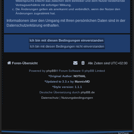
Widerspruchs erlischt das zwischen dem Betreiber und dem Nutzer bestehende
Vertragsverhältnis mit sofortiger Wirkung.
Die Änderungen gelten als anerkannt und verbindlich, wenn der Nutzer den
Änderungen zugestimmt hat.
Informationen über den Umgang mit Ihren persönlichen Daten sind in der
Datenschutzerklärung enthalten.
Foren-Übersicht
Alle Zeiten sind
UTC+02:00
Powered by
phpBB
® Forum Software © phpBB Limited
*
Original Author:
NOTHAL
*
Updated to 3.3.x by
MannixMD
*
Style version: 1.1.1
Deutsche Übersetzung durch
phpBB.de
Datenschutz
|
Nutzungsbedingungen
Style by
NOTHAL