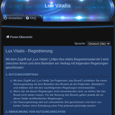
Lux Vitalis
Anmelden
FAQ
Foren-Übersicht
Sprache:
Lux Vitalis - Registrierung
Mit dem Zugriff auf „Lux Vitalis“ („https://lux.vitalis.thegamemaster.de“) wird
zwischen Ihnen und dem Betreiber ein Vertrag mit folgenden Regelungen
geschlossen:
1. NUTZUNGSVERTRAG
Mit dem Zugriff auf „Lux Vitalis“ (im Folgenden „das Board“) schließen Sie einen
Nutzungsvertrag mit dem Betreiber des Boards ab (im Folgenden „Betreiber“)
und erklären sich mit den nachfolgenden Regelungen einverstanden.
Wenn Sie mit diesen Regelungen nicht einverstanden sind, so dürfen Sie das
Board nicht weiter nutzen. Für die Nutzung des Boards gelten jeweils die an
dieser Stelle veröffentlichten Regelungen.
Der Nutzungsvertrag wird auf unbestimmte Zeit geschlossen und kann von
beiden Seiten ohne Einhaltung einer Frist jederzeit gekündigt werden.
2. EINRÄUMUNG VON NUTZUNGSRECHTEN