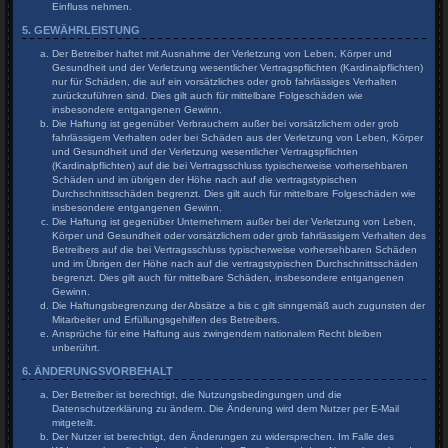
Einfluss nehmen.
5. GEWÄHRLEISTUNG
Der Betreiber haftet mit Ausnahme der Verletzung von Leben, Körper und
Gesundheit und der Verletzung wesentlicher Vertragspflichten (Kardinalpflichten)
nur für Schäden, die auf ein vorsätzliches oder grob fahrlässiges Verhalten
zurückzuführen sind. Dies gilt auch für mittelbare Folgeschäden wie
insbesondere entgangenen Gewinn.
Die Haftung ist gegenüber Verbrauchern außer bei vorsätzlichem oder grob
fahrlässigem Verhalten oder bei Schäden aus der Verletzung von Leben, Körper
und Gesundheit und der Verletzung wesentlicher Vertragspflichten
(Kardinalpflichten) auf die bei Vertragsschluss typischerweise vorhersehbaren
Schäden und im übrigen der Höhe nach auf die vertragstypischen
Durchschnittsschäden begrenzt. Dies gilt auch für mittelbare Folgeschäden wie
insbesondere entgangenen Gewinn.
Die Haftung ist gegenüber Unternehmern außer bei der Verletzung von Leben,
Körper und Gesundheit oder vorsätzlichem oder grob fahrlässigem Verhalten des
Betreibers auf die bei Vertragsschluss typischerweise vorhersehbaren Schäden
und im Übrigen der Höhe nach auf die vertragstypischen Durchschnittsschäden
begrenzt. Dies gilt auch für mittelbare Schäden, insbesondere entgangenen
Gewinn.
Die Haftungsbegrenzung der Absätze a bis c gilt sinngemäß auch zugunsten der
Mitarbeiter und Erfüllungsgehilfen des Betreibers.
Ansprüche für eine Haftung aus zwingendem nationalem Recht bleiben
unberührt.
6. ÄNDERUNGSVORBEHALT
Der Betreiber ist berechtigt, die Nutzungsbedingungen und die
Datenschutzerklärung zu ändern. Die Änderung wird dem Nutzer per E-Mail
mitgeteilt.
Der Nutzer ist berechtigt, den Änderungen zu widersprechen. Im Falle des