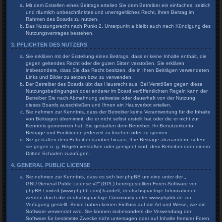
Mit dem Erstellen eines Beitrags erteilen Sie dem Betreiber ein einfaches, zeitlich
und räumlich unbeschränktes und unentgeltliches Recht, Ihren Beitrag im
Rahmen des Boards zu nutzen.
Das Nutzungsrecht nach Punkt 2, Unterpunkt a bleibt auch nach Kündigung des
Nutzungsvertrages bestehen.
3. PFLICHTEN DES NUTZERS
Sie erklären mit der Erstellung eines Beitrags, dass er keine Inhalte enthält, die
gegen geltendes Recht oder die guten Sitten verstoßen. Sie erklären
insbesondere, dass Sie das Recht besitzen, die in Ihren Beiträgen verwendeten
Links und Bilder zu setzen bzw. zu verwenden.
Der Betreiber des Boards übt das Hausrecht aus. Bei Verstößen gegen diese
Nutzungsbedingungen oder anderer im Board veröffentlichten Regeln kann der
Betreiber Sie nach Abmahnung zeitweise oder dauerhaft von der Nutzung
dieses Boards ausschließen und Ihnen ein Hausverbot erteilen.
Sie nehmen zur Kenntnis, dass der Betreiber keine Verantwortung für die Inhalte
von Beiträgen übernimmt, die er nicht selbst erstellt hat oder die er nicht zur
Kenntnis genommen hat. Sie gestatten dem Betreiber, Ihr Benutzerkonto,
Beiträge und Funktionen jederzeit zu löschen oder zu sperren.
Sie gestatten dem Betreiber darüber hinaus, Ihre Beiträge abzuändern, sofern
sie gegen o. g. Regeln verstoßen oder geeignet sind, dem Betreiber oder einem
Dritten Schaden zuzufügen.
4. GENERAL PUBLIC LICENSE
Sie nehmen zur Kenntnis, dass es sich bei phpBB um eine unter der „
GNU General Public License v2
“ (GPL) bereitgestellten Foren-Software von
phpBB Limited (www.phpbb.com) handelt; deutschsprachige Informationen
werden durch die deutschsprachige Community unter www.phpbb.de zur
Verfügung gestellt. Beide haben keinen Einfluss auf die Art und Weise, wie die
Software verwendet wird. Sie können insbesondere die Verwendung der
Software für bestimmte Zwecke nicht untersagen oder auf Inhalte fremder Foren