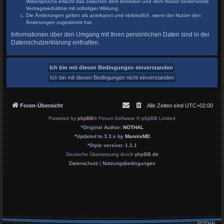
Widerspruchs erlischt das zwischen dem Betreiber und dem Nutzer bestehende
Vertragsverhältnis mit sofortiger Wirkung.
Die Änderungen gelten als anerkannt und verbindlich, wenn der Nutzer den
Änderungen zugestimmt hat.
Informationen über den Umgang mit Ihren persönlichen Daten sind in der
Datenschutzerklärung enthalten.
Foren-Übersicht
Alle Zeiten sind
UTC+02:00
Powered by
phpBB
® Forum Software © phpBB Limited
*
Original Author:
NOTHAL
*
Updated to 3.3.x by
MannixMD
*
Style version: 1.1.1
Deutsche Übersetzung durch
phpBB.de
Datenschutz
|
Nutzungsbedingungen
Style by
NOTHAL