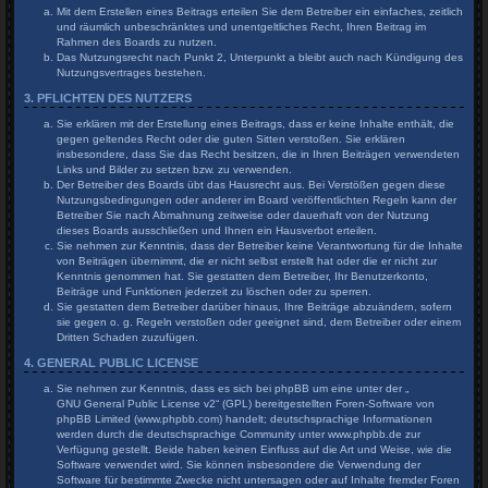
Mit dem Erstellen eines Beitrags erteilen Sie dem Betreiber ein einfaches, zeitlich
und räumlich unbeschränktes und unentgeltliches Recht, Ihren Beitrag im
Rahmen des Boards zu nutzen.
Das Nutzungsrecht nach Punkt 2, Unterpunkt a bleibt auch nach Kündigung des
Nutzungsvertrages bestehen.
3. PFLICHTEN DES NUTZERS
Sie erklären mit der Erstellung eines Beitrags, dass er keine Inhalte enthält, die
gegen geltendes Recht oder die guten Sitten verstoßen. Sie erklären
insbesondere, dass Sie das Recht besitzen, die in Ihren Beiträgen verwendeten
Links und Bilder zu setzen bzw. zu verwenden.
Der Betreiber des Boards übt das Hausrecht aus. Bei Verstößen gegen diese
Nutzungsbedingungen oder anderer im Board veröffentlichten Regeln kann der
Betreiber Sie nach Abmahnung zeitweise oder dauerhaft von der Nutzung
dieses Boards ausschließen und Ihnen ein Hausverbot erteilen.
Sie nehmen zur Kenntnis, dass der Betreiber keine Verantwortung für die Inhalte
von Beiträgen übernimmt, die er nicht selbst erstellt hat oder die er nicht zur
Kenntnis genommen hat. Sie gestatten dem Betreiber, Ihr Benutzerkonto,
Beiträge und Funktionen jederzeit zu löschen oder zu sperren.
Sie gestatten dem Betreiber darüber hinaus, Ihre Beiträge abzuändern, sofern
sie gegen o. g. Regeln verstoßen oder geeignet sind, dem Betreiber oder einem
Dritten Schaden zuzufügen.
4. GENERAL PUBLIC LICENSE
Sie nehmen zur Kenntnis, dass es sich bei phpBB um eine unter der „
GNU General Public License v2
“ (GPL) bereitgestellten Foren-Software von
phpBB Limited (www.phpbb.com) handelt; deutschsprachige Informationen
werden durch die deutschsprachige Community unter www.phpbb.de zur
Verfügung gestellt. Beide haben keinen Einfluss auf die Art und Weise, wie die
Software verwendet wird. Sie können insbesondere die Verwendung der
Software für bestimmte Zwecke nicht untersagen oder auf Inhalte fremder Foren