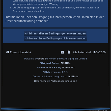
Widerspruchs erlischt das zwischen dem Betreiber und dem Nutzer bestehende
Vertragsverhältnis mit sofortiger Wirkung.
Die Änderungen gelten als anerkannt und verbindlich, wenn der Nutzer den
Änderungen zugestimmt hat.
Informationen über den Umgang mit Ihren persönlichen Daten sind in der
Datenschutzerklärung enthalten.
Foren-Übersicht
Alle Zeiten sind
UTC+02:00
Powered by
phpBB
® Forum Software © phpBB Limited
*
Original Author:
NOTHAL
*
Updated to 3.3.x by
MannixMD
*
Style version: 1.1.1
Deutsche Übersetzung durch
phpBB.de
Datenschutz
|
Nutzungsbedingungen
Style by
NOTHAL