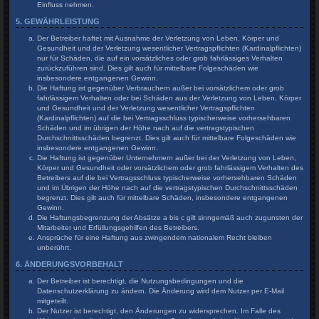
Einfluss nehmen.
5. GEWÄHRLEISTUNG
Der Betreiber haftet mit Ausnahme der Verletzung von Leben, Körper und
Gesundheit und der Verletzung wesentlicher Vertragspflichten (Kardinalpflichten)
nur für Schäden, die auf ein vorsätzliches oder grob fahrlässiges Verhalten
zurückzuführen sind. Dies gilt auch für mittelbare Folgeschäden wie
insbesondere entgangenen Gewinn.
Die Haftung ist gegenüber Verbrauchern außer bei vorsätzlichem oder grob
fahrlässigem Verhalten oder bei Schäden aus der Verletzung von Leben, Körper
und Gesundheit und der Verletzung wesentlicher Vertragspflichten
(Kardinalpflichten) auf die bei Vertragsschluss typischerweise vorhersehbaren
Schäden und im übrigen der Höhe nach auf die vertragstypischen
Durchschnittsschäden begrenzt. Dies gilt auch für mittelbare Folgeschäden wie
insbesondere entgangenen Gewinn.
Die Haftung ist gegenüber Unternehmern außer bei der Verletzung von Leben,
Körper und Gesundheit oder vorsätzlichem oder grob fahrlässigem Verhalten des
Betreibers auf die bei Vertragsschluss typischerweise vorhersehbaren Schäden
und im Übrigen der Höhe nach auf die vertragstypischen Durchschnittsschäden
begrenzt. Dies gilt auch für mittelbare Schäden, insbesondere entgangenen
Gewinn.
Die Haftungsbegrenzung der Absätze a bis c gilt sinngemäß auch zugunsten der
Mitarbeiter und Erfüllungsgehilfen des Betreibers.
Ansprüche für eine Haftung aus zwingendem nationalem Recht bleiben
unberührt.
6. ÄNDERUNGSVORBEHALT
Der Betreiber ist berechtigt, die Nutzungsbedingungen und die
Datenschutzerklärung zu ändern. Die Änderung wird dem Nutzer per E-Mail
mitgeteilt.
Der Nutzer ist berechtigt, den Änderungen zu widersprechen. Im Falle des