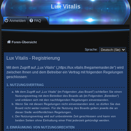
Lux Vitalis
Anmelden
FAQ
Foren-Übersicht
Sprache:
Lux Vitalis - Registrierung
Mit dem Zugriff auf „Lux Vitalis“ („https://lux.vitalis.thegamemaster.de“) wird
zwischen Ihnen und dem Betreiber ein Vertrag mit folgenden Regelungen
geschlossen:
1. NUTZUNGSVERTRAG
Mit dem Zugriff auf „Lux Vitalis“ (im Folgenden „das Board“) schließen Sie einen
Nutzungsvertrag mit dem Betreiber des Boards ab (im Folgenden „Betreiber“)
und erklären sich mit den nachfolgenden Regelungen einverstanden.
Wenn Sie mit diesen Regelungen nicht einverstanden sind, so dürfen Sie das
Board nicht weiter nutzen. Für die Nutzung des Boards gelten jeweils die an
dieser Stelle veröffentlichten Regelungen.
Der Nutzungsvertrag wird auf unbestimmte Zeit geschlossen und kann von
beiden Seiten ohne Einhaltung einer Frist jederzeit gekündigt werden.
2. EINRÄUMUNG VON NUTZUNGSRECHTEN