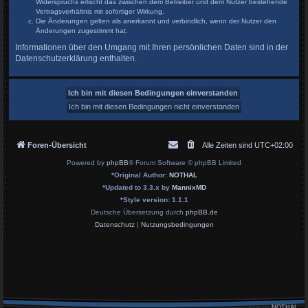
Widerspruchs erlischt das zwischen dem Betreiber und dem Nutzer bestehende
Vertragsverhältnis mit sofortiger Wirkung.
Die Änderungen gelten als anerkannt und verbindlich, wenn der Nutzer den
Änderungen zugestimmt hat.
Informationen über den Umgang mit Ihren persönlichen Daten sind in der
Datenschutzerklärung enthalten.
Foren-Übersicht
Alle Zeiten sind
UTC+02:00
Powered by
phpBB
® Forum Software © phpBB Limited
*
Original Author:
NOTHAL
*
Updated to 3.3.x by
MannixMD
*
Style version: 1.1.1
Deutsche Übersetzung durch
phpBB.de
Datenschutz
|
Nutzungsbedingungen
Style by
NOTHAL