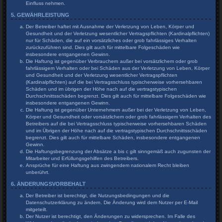
Einfluss nehmen.
5. GEWÄHRLEISTUNG
Der Betreiber haftet mit Ausnahme der Verletzung von Leben, Körper und
Gesundheit und der Verletzung wesentlicher Vertragspflichten (Kardinalpflichten)
nur für Schäden, die auf ein vorsätzliches oder grob fahrlässiges Verhalten
zurückzuführen sind. Dies gilt auch für mittelbare Folgeschäden wie
insbesondere entgangenen Gewinn.
Die Haftung ist gegenüber Verbrauchern außer bei vorsätzlichem oder grob
fahrlässigem Verhalten oder bei Schäden aus der Verletzung von Leben, Körper
und Gesundheit und der Verletzung wesentlicher Vertragspflichten
(Kardinalpflichten) auf die bei Vertragsschluss typischerweise vorhersehbaren
Schäden und im übrigen der Höhe nach auf die vertragstypischen
Durchschnittsschäden begrenzt. Dies gilt auch für mittelbare Folgeschäden wie
insbesondere entgangenen Gewinn.
Die Haftung ist gegenüber Unternehmern außer bei der Verletzung von Leben,
Körper und Gesundheit oder vorsätzlichem oder grob fahrlässigem Verhalten des
Betreibers auf die bei Vertragsschluss typischerweise vorhersehbaren Schäden
und im Übrigen der Höhe nach auf die vertragstypischen Durchschnittsschäden
begrenzt. Dies gilt auch für mittelbare Schäden, insbesondere entgangenen
Gewinn.
Die Haftungsbegrenzung der Absätze a bis c gilt sinngemäß auch zugunsten der
Mitarbeiter und Erfüllungsgehilfen des Betreibers.
Ansprüche für eine Haftung aus zwingendem nationalem Recht bleiben
unberührt.
6. ÄNDERUNGSVORBEHALT
Der Betreiber ist berechtigt, die Nutzungsbedingungen und die
Datenschutzerklärung zu ändern. Die Änderung wird dem Nutzer per E-Mail
mitgeteilt.
Der Nutzer ist berechtigt, den Änderungen zu widersprechen. Im Falle des