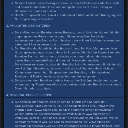
Mit dem Erstellen eines Beitrags erteilen Sie dem Betreiber ein einfaches, zeitlich
und räumlich unbeschränktes und unentgeltliches Recht, Ihren Beitrag im
Rahmen des Boards zu nutzen.
Das Nutzungsrecht nach Punkt 2, Unterpunkt a bleibt auch nach Kündigung des
Nutzungsvertrages bestehen.
3. PFLICHTEN DES NUTZERS
Sie erklären mit der Erstellung eines Beitrags, dass er keine Inhalte enthält, die
gegen geltendes Recht oder die guten Sitten verstoßen. Sie erklären
insbesondere, dass Sie das Recht besitzen, die in Ihren Beiträgen verwendeten
Links und Bilder zu setzen bzw. zu verwenden.
Der Betreiber des Boards übt das Hausrecht aus. Bei Verstößen gegen diese
Nutzungsbedingungen oder anderer im Board veröffentlichten Regeln kann der
Betreiber Sie nach Abmahnung zeitweise oder dauerhaft von der Nutzung
dieses Boards ausschließen und Ihnen ein Hausverbot erteilen.
Sie nehmen zur Kenntnis, dass der Betreiber keine Verantwortung für die Inhalte
von Beiträgen übernimmt, die er nicht selbst erstellt hat oder die er nicht zur
Kenntnis genommen hat. Sie gestatten dem Betreiber, Ihr Benutzerkonto,
Beiträge und Funktionen jederzeit zu löschen oder zu sperren.
Sie gestatten dem Betreiber darüber hinaus, Ihre Beiträge abzuändern, sofern
sie gegen o. g. Regeln verstoßen oder geeignet sind, dem Betreiber oder einem
Dritten Schaden zuzufügen.
4. GENERAL PUBLIC LICENSE
Sie nehmen zur Kenntnis, dass es sich bei phpBB um eine unter der „
GNU General Public License v2
“ (GPL) bereitgestellten Foren-Software von
phpBB Limited (www.phpbb.com) handelt; deutschsprachige Informationen
werden durch die deutschsprachige Community unter www.phpbb.de zur
Verfügung gestellt. Beide haben keinen Einfluss auf die Art und Weise, wie die
Software verwendet wird. Sie können insbesondere die Verwendung der
Software für bestimmte Zwecke nicht untersagen oder auf Inhalte fremder Foren