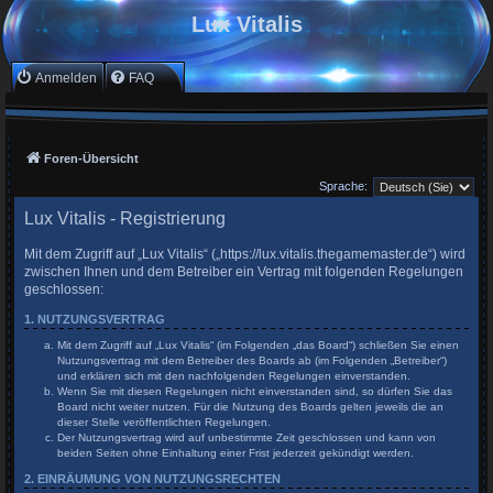
Lux Vitalis
Anmelden
FAQ
Foren-Übersicht
Sprache:
Lux Vitalis - Registrierung
Mit dem Zugriff auf „Lux Vitalis“ („https://lux.vitalis.thegamemaster.de“) wird
zwischen Ihnen und dem Betreiber ein Vertrag mit folgenden Regelungen
geschlossen:
1. NUTZUNGSVERTRAG
Mit dem Zugriff auf „Lux Vitalis“ (im Folgenden „das Board“) schließen Sie einen
Nutzungsvertrag mit dem Betreiber des Boards ab (im Folgenden „Betreiber“)
und erklären sich mit den nachfolgenden Regelungen einverstanden.
Wenn Sie mit diesen Regelungen nicht einverstanden sind, so dürfen Sie das
Board nicht weiter nutzen. Für die Nutzung des Boards gelten jeweils die an
dieser Stelle veröffentlichten Regelungen.
Der Nutzungsvertrag wird auf unbestimmte Zeit geschlossen und kann von
beiden Seiten ohne Einhaltung einer Frist jederzeit gekündigt werden.
2. EINRÄUMUNG VON NUTZUNGSRECHTEN