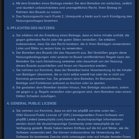
Mit dem Erstellen eines Beitrags erteilen Sie dem Betreiber ein einfaches, zeitlich
und räumlich unbeschränktes und unentgeltliches Recht, Ihren Beitrag im
Rahmen des Boards zu nutzen.
Das Nutzungsrecht nach Punkt 2, Unterpunkt a bleibt auch nach Kündigung des
Nutzungsvertrages bestehen.
3. PFLICHTEN DES NUTZERS
Sie erklären mit der Erstellung eines Beitrags, dass er keine Inhalte enthält, die
gegen geltendes Recht oder die guten Sitten verstoßen. Sie erklären
insbesondere, dass Sie das Recht besitzen, die in Ihren Beiträgen verwendeten
Links und Bilder zu setzen bzw. zu verwenden.
Der Betreiber des Boards übt das Hausrecht aus. Bei Verstößen gegen diese
Nutzungsbedingungen oder anderer im Board veröffentlichten Regeln kann der
Betreiber Sie nach Abmahnung zeitweise oder dauerhaft von der Nutzung
dieses Boards ausschließen und Ihnen ein Hausverbot erteilen.
Sie nehmen zur Kenntnis, dass der Betreiber keine Verantwortung für die Inhalte
von Beiträgen übernimmt, die er nicht selbst erstellt hat oder die er nicht zur
Kenntnis genommen hat. Sie gestatten dem Betreiber, Ihr Benutzerkonto,
Beiträge und Funktionen jederzeit zu löschen oder zu sperren.
Sie gestatten dem Betreiber darüber hinaus, Ihre Beiträge abzuändern, sofern
sie gegen o. g. Regeln verstoßen oder geeignet sind, dem Betreiber oder einem
Dritten Schaden zuzufügen.
4. GENERAL PUBLIC LICENSE
Sie nehmen zur Kenntnis, dass es sich bei phpBB um eine unter der „
GNU General Public License v2
“ (GPL) bereitgestellten Foren-Software von
phpBB Limited (www.phpbb.com) handelt; deutschsprachige Informationen
werden durch die deutschsprachige Community unter www.phpbb.de zur
Verfügung gestellt. Beide haben keinen Einfluss auf die Art und Weise, wie die
Software verwendet wird. Sie können insbesondere die Verwendung der
Software für bestimmte Zwecke nicht untersagen oder auf Inhalte fremder Foren