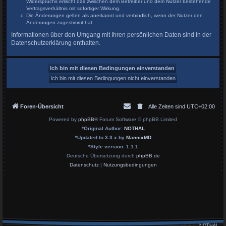
Widerspruchs erlischt das zwischen dem Betreiber und dem Nutzer bestehende
Vertragsverhältnis mit sofortiger Wirkung.
Die Änderungen gelten als anerkannt und verbindlich, wenn der Nutzer den
Änderungen zugestimmt hat.
Informationen über den Umgang mit Ihren persönlichen Daten sind in der
Datenschutzerklärung enthalten.
Foren-Übersicht
Alle Zeiten sind
UTC+02:00
Powered by
phpBB
® Forum Software © phpBB Limited
*
Original Author:
NOTHAL
*
Updated to 3.3.x by
MannixMD
*
Style version: 1.1.1
Deutsche Übersetzung durch
phpBB.de
Datenschutz
|
Nutzungsbedingungen
Style by
NOTHAL