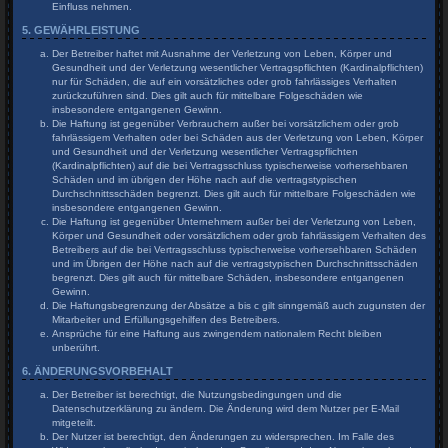
Einfluss nehmen.
5. GEWÄHRLEISTUNG
Der Betreiber haftet mit Ausnahme der Verletzung von Leben, Körper und
Gesundheit und der Verletzung wesentlicher Vertragspflichten (Kardinalpflichten)
nur für Schäden, die auf ein vorsätzliches oder grob fahrlässiges Verhalten
zurückzuführen sind. Dies gilt auch für mittelbare Folgeschäden wie
insbesondere entgangenen Gewinn.
Die Haftung ist gegenüber Verbrauchern außer bei vorsätzlichem oder grob
fahrlässigem Verhalten oder bei Schäden aus der Verletzung von Leben, Körper
und Gesundheit und der Verletzung wesentlicher Vertragspflichten
(Kardinalpflichten) auf die bei Vertragsschluss typischerweise vorhersehbaren
Schäden und im übrigen der Höhe nach auf die vertragstypischen
Durchschnittsschäden begrenzt. Dies gilt auch für mittelbare Folgeschäden wie
insbesondere entgangenen Gewinn.
Die Haftung ist gegenüber Unternehmern außer bei der Verletzung von Leben,
Körper und Gesundheit oder vorsätzlichem oder grob fahrlässigem Verhalten des
Betreibers auf die bei Vertragsschluss typischerweise vorhersehbaren Schäden
und im Übrigen der Höhe nach auf die vertragstypischen Durchschnittsschäden
begrenzt. Dies gilt auch für mittelbare Schäden, insbesondere entgangenen
Gewinn.
Die Haftungsbegrenzung der Absätze a bis c gilt sinngemäß auch zugunsten der
Mitarbeiter und Erfüllungsgehilfen des Betreibers.
Ansprüche für eine Haftung aus zwingendem nationalem Recht bleiben
unberührt.
6. ÄNDERUNGSVORBEHALT
Der Betreiber ist berechtigt, die Nutzungsbedingungen und die
Datenschutzerklärung zu ändern. Die Änderung wird dem Nutzer per E-Mail
mitgeteilt.
Der Nutzer ist berechtigt, den Änderungen zu widersprechen. Im Falle des