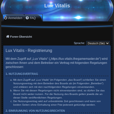
Lux Vitalis
Anmelden
FAQ
Foren-Übersicht
Sprache:
Lux Vitalis - Registrierung
Mit dem Zugriff auf „Lux Vitalis“ („https://lux.vitalis.thegamemaster.de“) wird
zwischen Ihnen und dem Betreiber ein Vertrag mit folgenden Regelungen
geschlossen:
1. NUTZUNGSVERTRAG
Mit dem Zugriff auf „Lux Vitalis“ (im Folgenden „das Board“) schließen Sie einen
Nutzungsvertrag mit dem Betreiber des Boards ab (im Folgenden „Betreiber“)
und erklären sich mit den nachfolgenden Regelungen einverstanden.
Wenn Sie mit diesen Regelungen nicht einverstanden sind, so dürfen Sie das
Board nicht weiter nutzen. Für die Nutzung des Boards gelten jeweils die an
dieser Stelle veröffentlichten Regelungen.
Der Nutzungsvertrag wird auf unbestimmte Zeit geschlossen und kann von
beiden Seiten ohne Einhaltung einer Frist jederzeit gekündigt werden.
2. EINRÄUMUNG VON NUTZUNGSRECHTEN