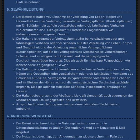
Einfluss nehmen.
5. GEWÄHRLEISTUNG
Der Betreiber haftet mit Ausnahme der Verletzung von Leben, Körper und
Gesundheit und der Verletzung wesentlicher Vertragspflichten (Kardinalpflichten)
nur für Schäden, die auf ein vorsätzliches oder grob fahrlässiges Verhalten
zurückzuführen sind. Dies gilt auch für mittelbare Folgeschäden wie
insbesondere entgangenen Gewinn.
Die Haftung ist gegenüber Verbrauchern außer bei vorsätzlichem oder grob
fahrlässigem Verhalten oder bei Schäden aus der Verletzung von Leben, Körper
und Gesundheit und der Verletzung wesentlicher Vertragspflichten
(Kardinalpflichten) auf die bei Vertragsschluss typischerweise vorhersehbaren
Schäden und im übrigen der Höhe nach auf die vertragstypischen
Durchschnittsschäden begrenzt. Dies gilt auch für mittelbare Folgeschäden wie
insbesondere entgangenen Gewinn.
Die Haftung ist gegenüber Unternehmern außer bei der Verletzung von Leben,
Körper und Gesundheit oder vorsätzlichem oder grob fahrlässigem Verhalten des
Betreibers auf die bei Vertragsschluss typischerweise vorhersehbaren Schäden
und im Übrigen der Höhe nach auf die vertragstypischen Durchschnittsschäden
begrenzt. Dies gilt auch für mittelbare Schäden, insbesondere entgangenen
Gewinn.
Die Haftungsbegrenzung der Absätze a bis c gilt sinngemäß auch zugunsten der
Mitarbeiter und Erfüllungsgehilfen des Betreibers.
Ansprüche für eine Haftung aus zwingendem nationalem Recht bleiben
unberührt.
6. ÄNDERUNGSVORBEHALT
Der Betreiber ist berechtigt, die Nutzungsbedingungen und die
Datenschutzerklärung zu ändern. Die Änderung wird dem Nutzer per E-Mail
mitgeteilt.
Der Nutzer ist berechtigt, den Änderungen zu widersprechen. Im Falle des