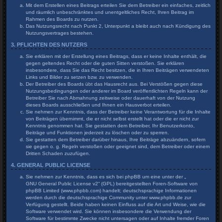
Mit dem Erstellen eines Beitrags erteilen Sie dem Betreiber ein einfaches, zeitlich
und räumlich unbeschränktes und unentgeltliches Recht, Ihren Beitrag im
Rahmen des Boards zu nutzen.
Das Nutzungsrecht nach Punkt 2, Unterpunkt a bleibt auch nach Kündigung des
Nutzungsvertrages bestehen.
3. PFLICHTEN DES NUTZERS
Sie erklären mit der Erstellung eines Beitrags, dass er keine Inhalte enthält, die
gegen geltendes Recht oder die guten Sitten verstoßen. Sie erklären
insbesondere, dass Sie das Recht besitzen, die in Ihren Beiträgen verwendeten
Links und Bilder zu setzen bzw. zu verwenden.
Der Betreiber des Boards übt das Hausrecht aus. Bei Verstößen gegen diese
Nutzungsbedingungen oder anderer im Board veröffentlichten Regeln kann der
Betreiber Sie nach Abmahnung zeitweise oder dauerhaft von der Nutzung
dieses Boards ausschließen und Ihnen ein Hausverbot erteilen.
Sie nehmen zur Kenntnis, dass der Betreiber keine Verantwortung für die Inhalte
von Beiträgen übernimmt, die er nicht selbst erstellt hat oder die er nicht zur
Kenntnis genommen hat. Sie gestatten dem Betreiber, Ihr Benutzerkonto,
Beiträge und Funktionen jederzeit zu löschen oder zu sperren.
Sie gestatten dem Betreiber darüber hinaus, Ihre Beiträge abzuändern, sofern
sie gegen o. g. Regeln verstoßen oder geeignet sind, dem Betreiber oder einem
Dritten Schaden zuzufügen.
4. GENERAL PUBLIC LICENSE
Sie nehmen zur Kenntnis, dass es sich bei phpBB um eine unter der „
GNU General Public License v2
“ (GPL) bereitgestellten Foren-Software von
phpBB Limited (www.phpbb.com) handelt; deutschsprachige Informationen
werden durch die deutschsprachige Community unter www.phpbb.de zur
Verfügung gestellt. Beide haben keinen Einfluss auf die Art und Weise, wie die
Software verwendet wird. Sie können insbesondere die Verwendung der
Software für bestimmte Zwecke nicht untersagen oder auf Inhalte fremder Foren