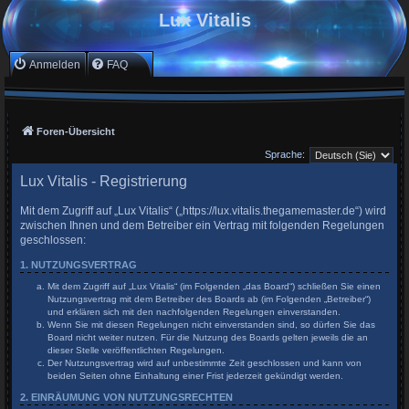
Lux Vitalis
Anmelden
FAQ
Foren-Übersicht
Sprache:
Lux Vitalis - Registrierung
Mit dem Zugriff auf „Lux Vitalis“ („https://lux.vitalis.thegamemaster.de“) wird
zwischen Ihnen und dem Betreiber ein Vertrag mit folgenden Regelungen
geschlossen:
1. NUTZUNGSVERTRAG
Mit dem Zugriff auf „Lux Vitalis“ (im Folgenden „das Board“) schließen Sie einen
Nutzungsvertrag mit dem Betreiber des Boards ab (im Folgenden „Betreiber“)
und erklären sich mit den nachfolgenden Regelungen einverstanden.
Wenn Sie mit diesen Regelungen nicht einverstanden sind, so dürfen Sie das
Board nicht weiter nutzen. Für die Nutzung des Boards gelten jeweils die an
dieser Stelle veröffentlichten Regelungen.
Der Nutzungsvertrag wird auf unbestimmte Zeit geschlossen und kann von
beiden Seiten ohne Einhaltung einer Frist jederzeit gekündigt werden.
2. EINRÄUMUNG VON NUTZUNGSRECHTEN