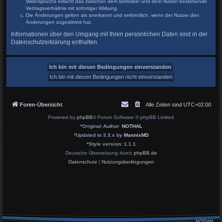
Widerspruchs erlischt das zwischen dem Betreiber und dem Nutzer bestehende
Vertragsverhältnis mit sofortiger Wirkung.
Die Änderungen gelten als anerkannt und verbindlich, wenn der Nutzer den
Änderungen zugestimmt hat.
Informationen über den Umgang mit Ihren persönlichen Daten sind in der
Datenschutzerklärung enthalten.
Foren-Übersicht
Alle Zeiten sind
UTC+02:00
Powered by
phpBB
® Forum Software © phpBB Limited
*
Original Author:
NOTHAL
*
Updated to 3.3.x by
MannixMD
*
Style version: 1.1.1
Deutsche Übersetzung durch
phpBB.de
Datenschutz
|
Nutzungsbedingungen
Style by
NOTHAL