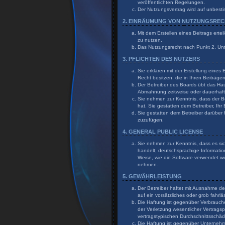
veröffentlichten Regelungen.
Der Nutzungsvertrag wird auf unbesti
2. EINRÄUMUNG VON NUTZUNGSRE
Mit dem Erstellen eines Beitrags erte
zu nutzen.
Das Nutzungsrecht nach Punkt 2, Un
3. PFLICHTEN DES NUTZERS
Sie erklären mit der Erstellung eines
Recht besitzen, die in Ihren Beiträg
Der Betreiber des Boards übt das Ha
Abmahnung zeitweise oder dauerhaft 
Sie nehmen zur Kenntnis, dass der Bet
hat. Sie gestatten dem Betreiber, Ihr
Sie gestatten dem Betreiber darüber 
zuzufügen.
4. GENERAL PUBLIC LICENSE
Sie nehmen zur Kenntnis, dass es sic
handelt; deutschsprachige Informati
Weise, wie die Software verwendet wi
nehmen.
5. GEWÄHRLEISTUNG
Der Betreiber haftet mit Ausnahme de
auf ein vorsätzliches oder grob fahr
Die Haftung ist gegenüber Verbrauch
der Verletzung wesentlicher Vertragsp
vertragstypischen Durchschnittsschä
Die Haftung ist gegenüber Unternehme