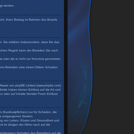
igt werden.
Recht, Ihren Beitrag im Rahmen des Boards
en. Sie erklären insbesondere, dass Sie das
chten Regeln kann der Betreiber Sie nach
 hat oder die er nicht zur Kenntnis genommen
 dem Betreiber oder einem Dritten Schaden
Software von phpBB Limited (www.phpbb.com)
eide haben keinen Einfluss auf die Art und
n oder auf Inhalte fremder Foren Einfluss
 (Kardinalpflichten) nur für Schäden, die
dere entgangenen Gewinn.
zung von Leben, Körper und Gesundheit und
und im übrigen der Höhe nach auf die
hrlässigem Verhalten des Betreibers auf die