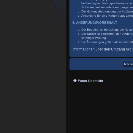
bei Vertragsschluss typischerweise v
Schäden, insbesondere entgangene
Die Haftungsbegrenzung der Absätze a
Ansprüche für eine Haftung aus zwin
6. ÄNDERUNGSVORBEHALT
Der Betreiber ist berechtigt, die Nu
Der Nutzer ist berechtigt, den Änder
sofortiger Wirkung.
Die Änderungen gelten als anerkannt
Informationen über den Umgang mit Ih
Foren-Übersicht