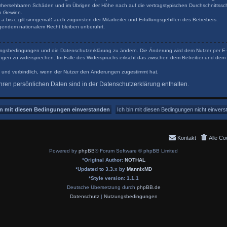
orhersehbaren Schäden und im Übrigen der Höhe nach auf die vertragstypischen Durchschnittsschä
n Gewinn.
 bis c gilt sinngemäß auch zugunsten der Mitarbeiter und Erfüllungsgehilfen des Betreibers.
gendem nationalem Recht bleiben unberührt.
tzungsbedingungen und die Datenschutzerklärung zu ändern. Die Änderung wird dem Nutzer per E-Ma
ungen zu widersprechen. Im Falle des Widerspruchs erlischt das zwischen dem Betreiber und dem 
 und verbindlich, wenn der Nutzer den Änderungen zugestimmt hat.
ren persönlichen Daten sind in der Datenschutzerklärung enthalten.
Kontakt
Alle Co
Powered by
phpBB
® Forum Software © phpBB Limited
*
Original Author:
NOTHAL
*
Updated to 3.3.x by
MannixMD
*
Style version: 1.1.1
Deutsche Übersetzung durch
phpBB.de
Datenschutz
|
Nutzungsbedingungen