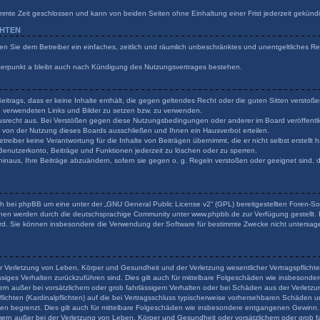
mmte Zeit geschlossen und kann von beiden Seiten ohne Einhaltung einer Frist jederzeit gekünd
CHTEN
ilen Sie dem Betreiber ein einfaches, zeitlich und räumlich unbeschränktes und unentgeltliches 
terpunkt a bleibt auch nach Kündigung des Nutzungsvertrages bestehen.
 Beitrags, dass er keine Inhalte enthält, die gegen geltendes Recht oder die guten Sitten verstoß
en verwendeten Links und Bilder zu setzen bzw. zu verwenden.
usrecht aus. Bei Verstößen gegen diese Nutzungsbedingungen oder anderer im Board veröffentli
von der Nutzung dieses Boards ausschließen und Ihnen ein Hausverbot erteilen.
reiber keine Verantwortung für die Inhalte von Beiträgen übernimmt, die er nicht selbst erstellt
 Benutzerkonto, Beiträge und Funktionen jederzeit zu löschen oder zu sperren.
hinaus, Ihre Beiträge abzuändern, sofern sie gegen o. g. Regeln verstoßen oder geeignet sind,
h bei phpBB um eine unter der „
GNU General Public License v2
“ (GPL) bereitgestellten Foren-
onen werden durch die deutschsprachige Community unter www.phpbb.de zur Verfügung gestellt. B
rd. Sie können insbesondere die Verwendung der Software für bestimmte Zwecke nicht untersage
r Verletzung von Leben, Körper und Gesundheit und der Verletzung wesentlicher Vertragspflichten
lässiges Verhalten zurückzuführen sind. Dies gilt auch für mittelbare Folgeschäden wie insbeson
ern außer bei vorsätzlichem oder grob fahrlässigem Verhalten oder bei Schäden aus der Verlet
flichten (Kardinalpflichten) auf die bei Vertragsschluss typischerweise vorhersehbaren Schäden 
den begrenzt. Dies gilt auch für mittelbare Folgeschäden wie insbesondere entgangenen Gewinn.
rn außer bei der Verletzung von Leben, Körper und Gesundheit oder vorsätzlichem oder grob fa