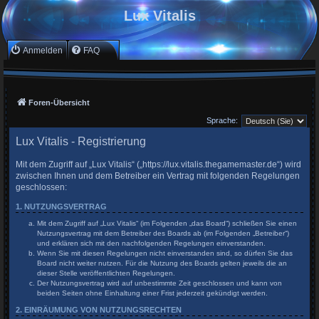
Lux Vitalis
Anmelden
FAQ
Foren-Übersicht
Sprache:
Lux Vitalis - Registrierung
Mit dem Zugriff auf „Lux Vitalis“ („https://lux.vitalis.thegamemaster.de“) wird
zwischen Ihnen und dem Betreiber ein Vertrag mit folgenden Regelungen
geschlossen:
1. NUTZUNGSVERTRAG
Mit dem Zugriff auf „Lux Vitalis“ (im Folgenden „das Board“) schließen Sie einen
Nutzungsvertrag mit dem Betreiber des Boards ab (im Folgenden „Betreiber“)
und erklären sich mit den nachfolgenden Regelungen einverstanden.
Wenn Sie mit diesen Regelungen nicht einverstanden sind, so dürfen Sie das
Board nicht weiter nutzen. Für die Nutzung des Boards gelten jeweils die an
dieser Stelle veröffentlichten Regelungen.
Der Nutzungsvertrag wird auf unbestimmte Zeit geschlossen und kann von
beiden Seiten ohne Einhaltung einer Frist jederzeit gekündigt werden.
2. EINRÄUMUNG VON NUTZUNGSRECHTEN