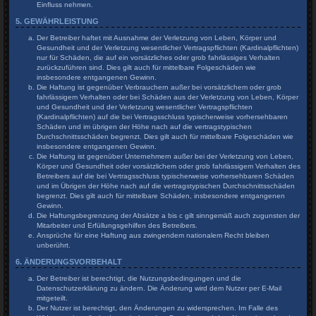
Einfluss nehmen.
5. GEWÄHRLEISTUNG
Der Betreiber haftet mit Ausnahme der Verletzung von Leben, Körper und
Gesundheit und der Verletzung wesentlicher Vertragspflichten (Kardinalpflichten)
nur für Schäden, die auf ein vorsätzliches oder grob fahrlässiges Verhalten
zurückzuführen sind. Dies gilt auch für mittelbare Folgeschäden wie
insbesondere entgangenen Gewinn.
Die Haftung ist gegenüber Verbrauchern außer bei vorsätzlichem oder grob
fahrlässigem Verhalten oder bei Schäden aus der Verletzung von Leben, Körper
und Gesundheit und der Verletzung wesentlicher Vertragspflichten
(Kardinalpflichten) auf die bei Vertragsschluss typischerweise vorhersehbaren
Schäden und im übrigen der Höhe nach auf die vertragstypischen
Durchschnittsschäden begrenzt. Dies gilt auch für mittelbare Folgeschäden wie
insbesondere entgangenen Gewinn.
Die Haftung ist gegenüber Unternehmern außer bei der Verletzung von Leben,
Körper und Gesundheit oder vorsätzlichem oder grob fahrlässigem Verhalten des
Betreibers auf die bei Vertragsschluss typischerweise vorhersehbaren Schäden
und im Übrigen der Höhe nach auf die vertragstypischen Durchschnittsschäden
begrenzt. Dies gilt auch für mittelbare Schäden, insbesondere entgangenen
Gewinn.
Die Haftungsbegrenzung der Absätze a bis c gilt sinngemäß auch zugunsten der
Mitarbeiter und Erfüllungsgehilfen des Betreibers.
Ansprüche für eine Haftung aus zwingendem nationalem Recht bleiben
unberührt.
6. ÄNDERUNGSVORBEHALT
Der Betreiber ist berechtigt, die Nutzungsbedingungen und die
Datenschutzerklärung zu ändern. Die Änderung wird dem Nutzer per E-Mail
mitgeteilt.
Der Nutzer ist berechtigt, den Änderungen zu widersprechen. Im Falle des