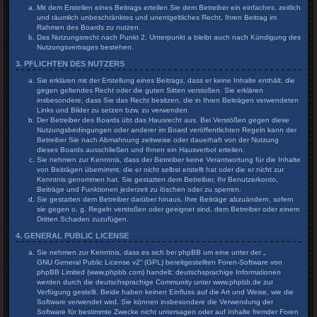
Mit dem Erstellen eines Beitrags erteilen Sie dem Betreiber ein einfaches, zeitlich
und räumlich unbeschränktes und unentgeltliches Recht, Ihren Beitrag im
Rahmen des Boards zu nutzen.
Das Nutzungsrecht nach Punkt 2, Unterpunkt a bleibt auch nach Kündigung des
Nutzungsvertrages bestehen.
3. PFLICHTEN DES NUTZERS
Sie erklären mit der Erstellung eines Beitrags, dass er keine Inhalte enthält, die
gegen geltendes Recht oder die guten Sitten verstoßen. Sie erklären
insbesondere, dass Sie das Recht besitzen, die in Ihren Beiträgen verwendeten
Links und Bilder zu setzen bzw. zu verwenden.
Der Betreiber des Boards übt das Hausrecht aus. Bei Verstößen gegen diese
Nutzungsbedingungen oder anderer im Board veröffentlichten Regeln kann der
Betreiber Sie nach Abmahnung zeitweise oder dauerhaft von der Nutzung
dieses Boards ausschließen und Ihnen ein Hausverbot erteilen.
Sie nehmen zur Kenntnis, dass der Betreiber keine Verantwortung für die Inhalte
von Beiträgen übernimmt, die er nicht selbst erstellt hat oder die er nicht zur
Kenntnis genommen hat. Sie gestatten dem Betreiber, Ihr Benutzerkonto,
Beiträge und Funktionen jederzeit zu löschen oder zu sperren.
Sie gestatten dem Betreiber darüber hinaus, Ihre Beiträge abzuändern, sofern
sie gegen o. g. Regeln verstoßen oder geeignet sind, dem Betreiber oder einem
Dritten Schaden zuzufügen.
4. GENERAL PUBLIC LICENSE
Sie nehmen zur Kenntnis, dass es sich bei phpBB um eine unter der „
GNU General Public License v2
“ (GPL) bereitgestellten Foren-Software von
phpBB Limited (www.phpbb.com) handelt; deutschsprachige Informationen
werden durch die deutschsprachige Community unter www.phpbb.de zur
Verfügung gestellt. Beide haben keinen Einfluss auf die Art und Weise, wie die
Software verwendet wird. Sie können insbesondere die Verwendung der
Software für bestimmte Zwecke nicht untersagen oder auf Inhalte fremder Foren