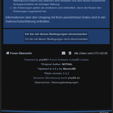
Widerspruchs erlischt das zwischen dem Betreiber und dem Nutzer bestehende
Vertragsverhältnis mit sofortiger Wirkung.
Die Änderungen gelten als anerkannt und verbindlich, wenn der Nutzer den
Änderungen zugestimmt hat.
Informationen über den Umgang mit Ihren persönlichen Daten sind in der
Datenschutzerklärung enthalten.
Foren-Übersicht
Alle Zeiten sind
UTC+02:00
Powered by
phpBB
® Forum Software © phpBB Limited
*
Original Author:
NOTHAL
*
Updated to 3.3.x by
MannixMD
*
Style version: 1.1.1
Deutsche Übersetzung durch
phpBB.de
Datenschutz
|
Nutzungsbedingungen
Style by
NOTHAL