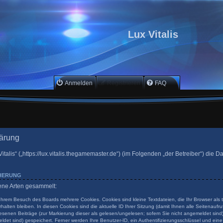
Lux Vitalis
Anmelden
Registrieren
FAQ
lärung
Vitalis“ („https://lux.vitalis.thegamemaster.de“) (im Folgenden „der Betreiber“) die
CHERUNG
dene Arten gesammelt:
 Ihrem Besuch des Boards mehrere Cookies. Cookies sind kleine Textdateien, die Ihr Browser als
halten bleiben. In diesen Cookies sind die aktuelle ID Ihrer Sitzung (damit Ihnen alle Seitenauf
esenen Beiträge (zur Markierung dieser als gelesen/ungelesen; sofern Sie nicht angemeldet sind
ldet sind) gespeichert. Ferner werden Ihre Benutzer-ID, ein Authentifizierungsschlüssel und ein