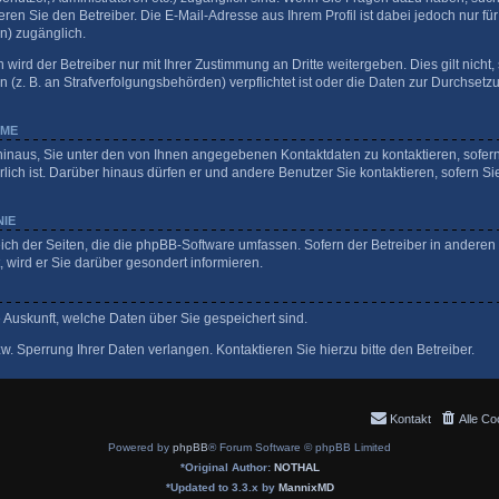
ren Sie den Betreiber. Die E-Mail-Adresse aus Ihrem Profil ist dabei jedoch nur fü
n) zugänglich.
ird der Betreiber nur mit Ihrer Zustimmung an Dritte weitergeben. Dies gilt nicht, 
z. B. an Strafverfolgungsbehörden) verpflichtet ist oder die Daten zur Durchsetzun
HME
hinaus, Sie unter den von Ihnen angegebenen Kontaktdaten zu kontaktieren, sofern 
lich ist. Darüber hinaus dürfen er und andere Benutzer Sie kontaktieren, sofern Si
NIE
eich der Seiten, die die phpBB-Software umfassen. Sofern der Betreiber in anderen
wird er Sie darüber gesondert informieren.
ge Auskunft, welche Daten über Sie gespeichert sind.
. Sperrung Ihrer Daten verlangen. Kontaktieren Sie hierzu bitte den Betreiber.
Kontakt
Alle Co
Powered by
phpBB
® Forum Software © phpBB Limited
*
Original Author:
NOTHAL
*
Updated to 3.3.x by
MannixMD