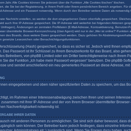
em Jahr. Alle Cookies können Sie jederzeit über die Funktion „Alle Cookies löschen“ löschen.
t, die Sie bei der Registrierung, in Ihrem Profil oder Ihrem persönlichem Bereich angeben. Für d
l-Adresse und ein Passwort notwendig. Wenn durch den Betreiber weitere Daten als notwendig fes
ate Nachricht erstellen, so werden die dort eingegebenen Daten ebenfalls gespeichert. Gleiches 
wird auch Ihre IP-Adresse gespeichert. Die IP-Adresse wird weiterhin bei folgenden Aktionen ge
 Umfragen), Änderungen an zentralen Profildaten (E-Mail-Adresse, Kontoaktivierung, Benutzer-P
er übermittelte Browser-Kennzeichnung (User Agent) wird nur in der „Wer ist online?“-Funktion 
tionen des Boards, dass weitere Daten gespeichert werden. Dazu gehören Ihr Abstimmungsverhalt
nen gesetzte Lesezeichen oder Benachrichtigungsfunktionen.
erschlüsselung (Hash) gespeichert, so dass es sicher ist. Jedoch wird Ihnen empfo
 Das Passwort ist Ihr Schlüssel zu Ihrem Benutzerkonto für das Board, also gehe
des Betreibers, von phpBB Limited oder ein Dritter berechtigterweise nach Ihrem Pas
 Sie die Funktion „Ich habe mein Passwort vergessen“ benutzen. Die phpBB-Softw
sse und sendet anschließend ein neu generiertes Passwort an diese Adresse, mit
UNG
 Ihnen eingegebenen und oben näher spezifizierten Daten zu speichern, um das Bo
echtigt, im Rahmen einer Interessenabwägung zwischen Ihren und seinen Interessen
n zusammen mit Ihrer IP-Adresse und der von Ihrem Browser übermittelter Browser
hen Nachverfolgbarkeit notwendig ist.
ERGABE IHRER DATEN
tausch mit anderen Personen zu ermöglichen. Sie sind sich daher bewusst, dass die
 zugänglich sein können. Der Betreiber kann jedoch festlegen, dass einzelne Inform
te Benutzer, Administratoren etc.) zugänglich sind. Wenn Sie Fragen dazu haben, s