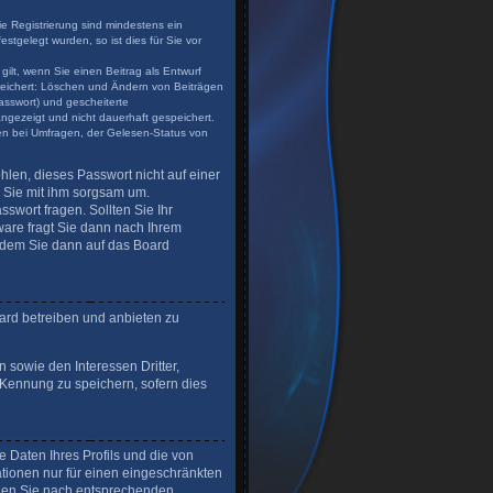
ie Registrierung sind mindestens ein
tgelegt wurden, so ist dies für Sie vor
gilt, wenn Sie einen Beitrag als Entwurf
speichert: Löschen und Ändern von Beiträgen
asswort) und gescheiterte
angezeigt und nicht dauerhaft gespeichert.
en bei Umfragen, der Gelesen-Status von
hlen, dieses Passwort nicht auf einer
n Sie mit ihm sorgsam um.
swort fragen. Sollten Sie Ihr
are fragt Sie dann nach Ihrem
 dem Sie dann auf das Board
ard betreiben und anbieten zu
 sowie den Interessen Dritter,
-Kennung zu speichern, sofern dies
 Daten Ihres Profils und die von
ationen nur für einen eingeschränkten
uchen Sie nach entsprechenden