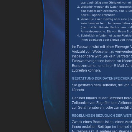
standardmäßig eine Gültigkeit von ein
Weiterhin werden die Daten gespeicher
eindeutiger Benutzername, eine E-Mai
deren Eingabe ersichtlich.
Wenn Sie einen Beitrag oder eine priv
zwischenspeichern. In diesen Fällen 
(dazu zählen Private Nachrichten und
Anmeldeversuche. Die von Ihrem Brows
Schließlich erfordern einzelne Funk
Ihren Beiträgen oder explizit von Ih
Ihr Passwort wird mit einer Einwege-V
Vielzahl von Webseiten zu verwenden.
Insbesondere wird Sie kein Vertreter 
Passwort vergessen haben, so können
Benutzernamen und Ihrer E-Mail-Adre
zugreifen können.
GESTATTUNG DER DATENSPEICHER
Sie gestatten dem Betreiber, die von
können.
Darüber hinaus ist der Betreiber ber
Zeitpunkte von Zugriffen und Aktione
zur Gefahrenabwehr oder zur rechtlic
REGELUNGEN BEZÜGLICH DER WEIT
Zweck eines Boards ist es, einen Aus
Ihnen erstellten Beiträge im Internet
Nutzerkreis (z. B. andere registrier