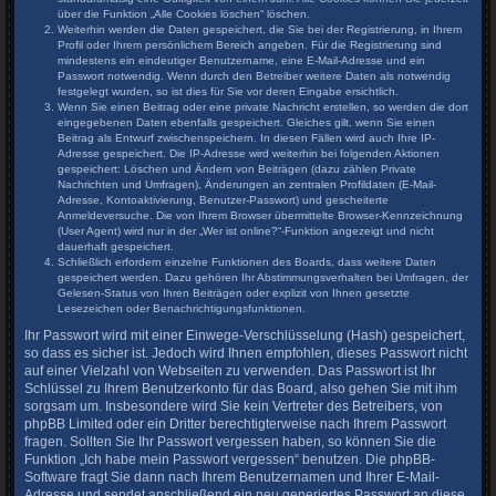
über die Funktion „Alle Cookies löschen“ löschen.
Weiterhin werden die Daten gespeichert, die Sie bei der Registrierung, in Ihrem
Profil oder Ihrem persönlichem Bereich angeben. Für die Registrierung sind
mindestens ein eindeutiger Benutzername, eine E-Mail-Adresse und ein
Passwort notwendig. Wenn durch den Betreiber weitere Daten als notwendig
festgelegt wurden, so ist dies für Sie vor deren Eingabe ersichtlich.
Wenn Sie einen Beitrag oder eine private Nachricht erstellen, so werden die dort
eingegebenen Daten ebenfalls gespeichert. Gleiches gilt, wenn Sie einen
Beitrag als Entwurf zwischenspeichern. In diesen Fällen wird auch Ihre IP-
Adresse gespeichert. Die IP-Adresse wird weiterhin bei folgenden Aktionen
gespeichert: Löschen und Ändern von Beiträgen (dazu zählen Private
Nachrichten und Umfragen), Änderungen an zentralen Profildaten (E-Mail-
Adresse, Kontoaktivierung, Benutzer-Passwort) und gescheiterte
Anmeldeversuche. Die von Ihrem Browser übermittelte Browser-Kennzeichnung
(User Agent) wird nur in der „Wer ist online?“-Funktion angezeigt und nicht
dauerhaft gespeichert.
Schließlich erfordern einzelne Funktionen des Boards, dass weitere Daten
gespeichert werden. Dazu gehören Ihr Abstimmungsverhalten bei Umfragen, der
Gelesen-Status von Ihren Beiträgen oder explizit von Ihnen gesetzte
Lesezeichen oder Benachrichtigungsfunktionen.
Ihr Passwort wird mit einer Einwege-Verschlüsselung (Hash) gespeichert,
so dass es sicher ist. Jedoch wird Ihnen empfohlen, dieses Passwort nicht
auf einer Vielzahl von Webseiten zu verwenden. Das Passwort ist Ihr
Schlüssel zu Ihrem Benutzerkonto für das Board, also gehen Sie mit ihm
sorgsam um. Insbesondere wird Sie kein Vertreter des Betreibers, von
phpBB Limited oder ein Dritter berechtigterweise nach Ihrem Passwort
fragen. Sollten Sie Ihr Passwort vergessen haben, so können Sie die
Funktion „Ich habe mein Passwort vergessen“ benutzen. Die phpBB-
Software fragt Sie dann nach Ihrem Benutzernamen und Ihrer E-Mail-
Adresse und sendet anschließend ein neu generiertes Passwort an diese