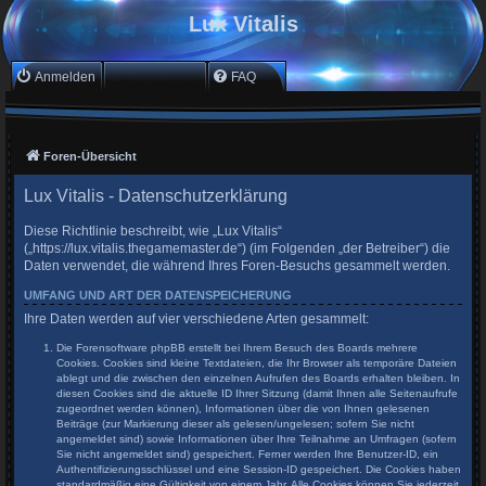
Lux Vitalis
Anmelden
Registrieren
FAQ
Foren-Übersicht
Lux Vitalis - Datenschutzerklärung
Diese Richtlinie beschreibt, wie „Lux Vitalis“
(„https://lux.vitalis.thegamemaster.de“) (im Folgenden „der Betreiber“) die
Daten verwendet, die während Ihres Foren-Besuchs gesammelt werden.
UMFANG UND ART DER DATENSPEICHERUNG
Ihre Daten werden auf vier verschiedene Arten gesammelt:
Die Forensoftware phpBB erstellt bei Ihrem Besuch des Boards mehrere
Cookies. Cookies sind kleine Textdateien, die Ihr Browser als temporäre Dateien
ablegt und die zwischen den einzelnen Aufrufen des Boards erhalten bleiben. In
diesen Cookies sind die aktuelle ID Ihrer Sitzung (damit Ihnen alle Seitenaufrufe
zugeordnet werden können), Informationen über die von Ihnen gelesenen
Beiträge (zur Markierung dieser als gelesen/ungelesen; sofern Sie nicht
angemeldet sind) sowie Informationen über Ihre Teilnahme an Umfragen (sofern
Sie nicht angemeldet sind) gespeichert. Ferner werden Ihre Benutzer-ID, ein
Authentifizierungsschlüssel und eine Session-ID gespeichert. Die Cookies haben
standardmäßig eine Gültigkeit von einem Jahr. Alle Cookies können Sie jederzeit