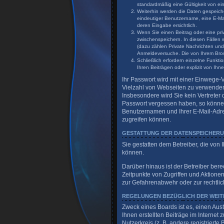
standardmäßig eine Gültigkeit von ein
Weiterhin werden die Daten gespeicher
eindeutiger Benutzername, eine E-Mai
deren Eingabe ersichtlich.
Wenn Sie einen Beitrag oder eine priv
zwischenspeichern. In diesen Fällen 
(dazu zählen Private Nachrichten und
Anmeldeversuche. Die von Ihrem Brows
Schließlich erfordern einzelne Funk
Ihren Beiträgen oder explizit von Ih
Ihr Passwort wird mit einer Einwege-V
Vielzahl von Webseiten zu verwenden.
Insbesondere wird Sie kein Vertreter 
Passwort vergessen haben, so können
Benutzernamen und Ihrer E-Mail-Adre
zugreifen können.
GESTATTUNG DER DATENSPEICHER
Sie gestatten dem Betreiber, die von
können.
Darüber hinaus ist der Betreiber ber
Zeitpunkte von Zugriffen und Aktione
zur Gefahrenabwehr oder zur rechtlic
REGELUNGEN BEZÜGLICH DER WEIT
Zweck eines Boards ist es, einen Aus
Ihnen erstellten Beiträge im Internet
Nutzerkreis (z. B. andere registrier