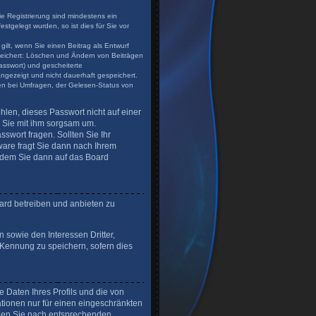
ie Registrierung sind mindestens ein
tgelegt wurden, so ist dies für Sie vor
gilt, wenn Sie einen Beitrag als Entwurf
speichert: Löschen und Ändern von Beiträgen
asswort) und gescheiterte
angezeigt und nicht dauerhaft gespeichert.
en bei Umfragen, der Gelesen-Status von
hlen, dieses Passwort nicht auf einer
n Sie mit ihm sorgsam um.
swort fragen. Sollten Sie Ihr
are fragt Sie dann nach Ihrem
 dem Sie dann auf das Board
ard betreiben und anbieten zu
 sowie den Interessen Dritter,
-Kennung zu speichern, sofern dies
 Daten Ihres Profils und die von
ationen nur für einen eingeschränkten
uchen Sie nach entsprechenden