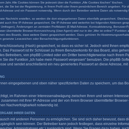
em Jahr. Alle Cookies können Sie jederzeit über die Funktion „Alle Cookies löschen“ löschen.
t, die Sie bei der Registrierung, in Ihrem Profil oder Ihrem persönlichem Bereich angeben. Für d
l-Adresse und ein Passwort notwendig. Wenn durch den Betreiber weitere Daten als notwendig fes
ate Nachricht erstellen, so werden die dort eingegebenen Daten ebenfalls gespeichert. Gleiches 
wird auch Ihre IP-Adresse gespeichert. Die IP-Adresse wird weiterhin bei folgenden Aktionen ge
 Umfragen), Änderungen an zentralen Profildaten (E-Mail-Adresse, Kontoaktivierung, Benutzer-P
er übermittelte Browser-Kennzeichnung (User Agent) wird nur in der „Wer ist online?“-Funktion 
tionen des Boards, dass weitere Daten gespeichert werden. Dazu gehören Ihr Abstimmungsverhalt
nen gesetzte Lesezeichen oder Benachrichtigungsfunktionen.
erschlüsselung (Hash) gespeichert, so dass es sicher ist. Jedoch wird Ihnen empfo
 Das Passwort ist Ihr Schlüssel zu Ihrem Benutzerkonto für das Board, also gehe
des Betreibers, von phpBB Limited oder ein Dritter berechtigterweise nach Ihrem Pas
 Sie die Funktion „Ich habe mein Passwort vergessen“ benutzen. Die phpBB-Softw
sse und sendet anschließend ein neu generiertes Passwort an diese Adresse, mit
UNG
 Ihnen eingegebenen und oben näher spezifizierten Daten zu speichern, um das Bo
echtigt, im Rahmen einer Interessenabwägung zwischen Ihren und seinen Interessen
n zusammen mit Ihrer IP-Adresse und der von Ihrem Browser übermittelter Browser
hen Nachverfolgbarkeit notwendig ist.
ERGABE IHRER DATEN
tausch mit anderen Personen zu ermöglichen. Sie sind sich daher bewusst, dass die
 zugänglich sein können. Der Betreiber kann jedoch festlegen, dass einzelne Inform
te Benutzer, Administratoren etc.) zugänglich sind. Wenn Sie Fragen dazu haben, s