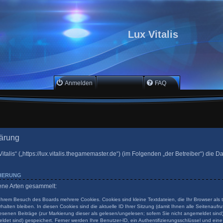
Lux Vitalis
Anmelden
Registrieren
FAQ
lärung
Vitalis“ („https://lux.vitalis.thegamemaster.de“) (im Folgenden „der Betreiber“) die
CHERUNG
dene Arten gesammelt:
 Ihrem Besuch des Boards mehrere Cookies. Cookies sind kleine Textdateien, die Ihr Browser als
halten bleiben. In diesen Cookies sind die aktuelle ID Ihrer Sitzung (damit Ihnen alle Seitenauf
esenen Beiträge (zur Markierung dieser als gelesen/ungelesen; sofern Sie nicht angemeldet sind
ldet sind) gespeichert. Ferner werden Ihre Benutzer-ID, ein Authentifizierungsschlüssel und ein