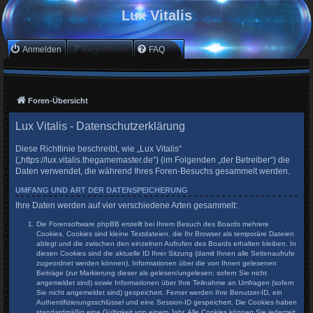
Lux Vitalis
Anmelden
Registrieren
FAQ
Foren-Übersicht
Lux Vitalis - Datenschutzerklärung
Diese Richtlinie beschreibt, wie „Lux Vitalis“
(„https://lux.vitalis.thegamemaster.de“) (im Folgenden „der Betreiber“) die
Daten verwendet, die während Ihres Foren-Besuchs gesammelt werden.
UMFANG UND ART DER DATENSPEICHERUNG
Ihre Daten werden auf vier verschiedene Arten gesammelt:
Die Forensoftware phpBB erstellt bei Ihrem Besuch des Boards mehrere
Cookies. Cookies sind kleine Textdateien, die Ihr Browser als temporäre Dateien
ablegt und die zwischen den einzelnen Aufrufen des Boards erhalten bleiben. In
diesen Cookies sind die aktuelle ID Ihrer Sitzung (damit Ihnen alle Seitenaufrufe
zugeordnet werden können), Informationen über die von Ihnen gelesenen
Beiträge (zur Markierung dieser als gelesen/ungelesen; sofern Sie nicht
angemeldet sind) sowie Informationen über Ihre Teilnahme an Umfragen (sofern
Sie nicht angemeldet sind) gespeichert. Ferner werden Ihre Benutzer-ID, ein
Authentifizierungsschlüssel und eine Session-ID gespeichert. Die Cookies haben
standardmäßig eine Gültigkeit von einem Jahr. Alle Cookies können Sie jederzeit