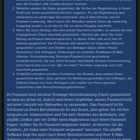
über die Funktion „Alle Cookies löschen“ löschen.
Weiterhin werden die Daten gespeichert, die Sie bei der Registrierung, in Ihrem
Profil oder Ihrem persönlichem Bereich angeben. Für die Registrierung sind
mindestens ein eindeutiger Benutzername, eine E-Mail-Adresse und ein
Passwort notwendig. Wenn durch den Betreiber weitere Daten als notwendig
festgelegt wurden, so ist dies für Sie vor deren Eingabe ersichtlich.
Wenn Sie einen Beitrag oder eine private Nachricht erstellen, so werden die dort
eingegebenen Daten ebenfalls gespeichert. Gleiches gilt, wenn Sie einen
Beitrag als Entwurf zwischenspeichern. In diesen Fällen wird auch Ihre IP-
Adresse gespeichert. Die IP-Adresse wird weiterhin bei folgenden Aktionen
gespeichert: Löschen und Ändern von Beiträgen (dazu zählen Private
Nachrichten und Umfragen), Änderungen an zentralen Profildaten (E-Mail-
Adresse, Kontoaktivierung, Benutzer-Passwort) und gescheiterte
Anmeldeversuche. Die von Ihrem Browser übermittelte Browser-Kennzeichnung
(User Agent) wird nur in der „Wer ist online?“-Funktion angezeigt und nicht
dauerhaft gespeichert.
Schließlich erfordern einzelne Funktionen des Boards, dass weitere Daten
gespeichert werden. Dazu gehören Ihr Abstimmungsverhalten bei Umfragen, der
Gelesen-Status von Ihren Beiträgen oder explizit von Ihnen gesetzte
Lesezeichen oder Benachrichtigungsfunktionen.
Ihr Passwort wird mit einer Einwege-Verschlüsselung (Hash) gespeichert,
so dass es sicher ist. Jedoch wird Ihnen empfohlen, dieses Passwort nicht
auf einer Vielzahl von Webseiten zu verwenden. Das Passwort ist Ihr
Schlüssel zu Ihrem Benutzerkonto für das Board, also gehen Sie mit ihm
sorgsam um. Insbesondere wird Sie kein Vertreter des Betreibers, von
phpBB Limited oder ein Dritter berechtigterweise nach Ihrem Passwort
fragen. Sollten Sie Ihr Passwort vergessen haben, so können Sie die
Funktion „Ich habe mein Passwort vergessen“ benutzen. Die phpBB-
Software fragt Sie dann nach Ihrem Benutzernamen und Ihrer E-Mail-
Adresse und sendet anschließend ein neu generiertes Passwort an diese