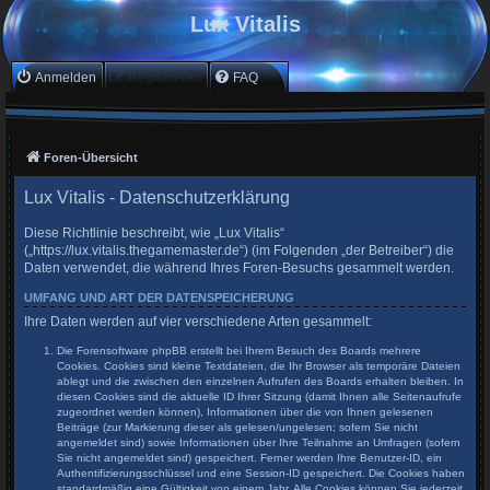
Lux Vitalis
Anmelden
Registrieren
FAQ
Foren-Übersicht
Lux Vitalis - Datenschutzerklärung
Diese Richtlinie beschreibt, wie „Lux Vitalis“
(„https://lux.vitalis.thegamemaster.de“) (im Folgenden „der Betreiber“) die
Daten verwendet, die während Ihres Foren-Besuchs gesammelt werden.
UMFANG UND ART DER DATENSPEICHERUNG
Ihre Daten werden auf vier verschiedene Arten gesammelt:
Die Forensoftware phpBB erstellt bei Ihrem Besuch des Boards mehrere
Cookies. Cookies sind kleine Textdateien, die Ihr Browser als temporäre Dateien
ablegt und die zwischen den einzelnen Aufrufen des Boards erhalten bleiben. In
diesen Cookies sind die aktuelle ID Ihrer Sitzung (damit Ihnen alle Seitenaufrufe
zugeordnet werden können), Informationen über die von Ihnen gelesenen
Beiträge (zur Markierung dieser als gelesen/ungelesen; sofern Sie nicht
angemeldet sind) sowie Informationen über Ihre Teilnahme an Umfragen (sofern
Sie nicht angemeldet sind) gespeichert. Ferner werden Ihre Benutzer-ID, ein
Authentifizierungsschlüssel und eine Session-ID gespeichert. Die Cookies haben
standardmäßig eine Gültigkeit von einem Jahr. Alle Cookies können Sie jederzeit