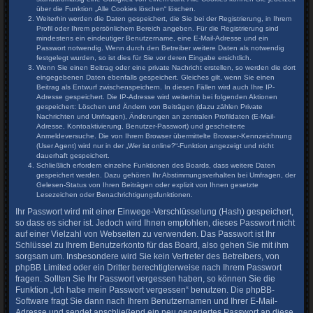
über die Funktion „Alle Cookies löschen“ löschen.
Weiterhin werden die Daten gespeichert, die Sie bei der Registrierung, in Ihrem
Profil oder Ihrem persönlichem Bereich angeben. Für die Registrierung sind
mindestens ein eindeutiger Benutzername, eine E-Mail-Adresse und ein
Passwort notwendig. Wenn durch den Betreiber weitere Daten als notwendig
festgelegt wurden, so ist dies für Sie vor deren Eingabe ersichtlich.
Wenn Sie einen Beitrag oder eine private Nachricht erstellen, so werden die dort
eingegebenen Daten ebenfalls gespeichert. Gleiches gilt, wenn Sie einen
Beitrag als Entwurf zwischenspeichern. In diesen Fällen wird auch Ihre IP-
Adresse gespeichert. Die IP-Adresse wird weiterhin bei folgenden Aktionen
gespeichert: Löschen und Ändern von Beiträgen (dazu zählen Private
Nachrichten und Umfragen), Änderungen an zentralen Profildaten (E-Mail-
Adresse, Kontoaktivierung, Benutzer-Passwort) und gescheiterte
Anmeldeversuche. Die von Ihrem Browser übermittelte Browser-Kennzeichnung
(User Agent) wird nur in der „Wer ist online?“-Funktion angezeigt und nicht
dauerhaft gespeichert.
Schließlich erfordern einzelne Funktionen des Boards, dass weitere Daten
gespeichert werden. Dazu gehören Ihr Abstimmungsverhalten bei Umfragen, der
Gelesen-Status von Ihren Beiträgen oder explizit von Ihnen gesetzte
Lesezeichen oder Benachrichtigungsfunktionen.
Ihr Passwort wird mit einer Einwege-Verschlüsselung (Hash) gespeichert,
so dass es sicher ist. Jedoch wird Ihnen empfohlen, dieses Passwort nicht
auf einer Vielzahl von Webseiten zu verwenden. Das Passwort ist Ihr
Schlüssel zu Ihrem Benutzerkonto für das Board, also gehen Sie mit ihm
sorgsam um. Insbesondere wird Sie kein Vertreter des Betreibers, von
phpBB Limited oder ein Dritter berechtigterweise nach Ihrem Passwort
fragen. Sollten Sie Ihr Passwort vergessen haben, so können Sie die
Funktion „Ich habe mein Passwort vergessen“ benutzen. Die phpBB-
Software fragt Sie dann nach Ihrem Benutzernamen und Ihrer E-Mail-
Adresse und sendet anschließend ein neu generiertes Passwort an diese