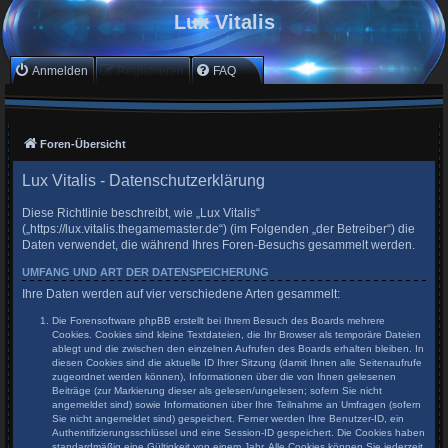
Lux Vitalis
Anmelden
Registrieren
FAQ
Foren-Übersicht
Lux Vitalis - Datenschutzerklärung
Diese Richtlinie beschreibt, wie „Lux Vitalis“
(„https://lux.vitalis.thegamemaster.de“) (im Folgenden „der Betreiber“) die
Daten verwendet, die während Ihres Foren-Besuchs gesammelt werden.
UMFANG UND ART DER DATENSPEICHERUNG
Ihre Daten werden auf vier verschiedene Arten gesammelt:
Die Forensoftware phpBB erstellt bei Ihrem Besuch des Boards mehrere
Cookies. Cookies sind kleine Textdateien, die Ihr Browser als temporäre Dateien
ablegt und die zwischen den einzelnen Aufrufen des Boards erhalten bleiben. In
diesen Cookies sind die aktuelle ID Ihrer Sitzung (damit Ihnen alle Seitenaufrufe
zugeordnet werden können), Informationen über die von Ihnen gelesenen
Beiträge (zur Markierung dieser als gelesen/ungelesen; sofern Sie nicht
angemeldet sind) sowie Informationen über Ihre Teilnahme an Umfragen (sofern
Sie nicht angemeldet sind) gespeichert. Ferner werden Ihre Benutzer-ID, ein
Authentifizierungsschlüssel und eine Session-ID gespeichert. Die Cookies haben
standardmäßig eine Gültigkeit von einem Jahr. Alle Cookies können Sie jederzeit