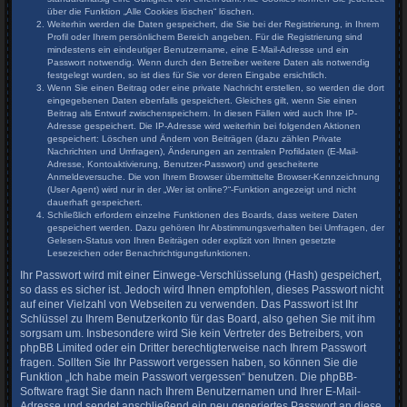
über die Funktion „Alle Cookies löschen“ löschen.
Weiterhin werden die Daten gespeichert, die Sie bei der Registrierung, in Ihrem
Profil oder Ihrem persönlichem Bereich angeben. Für die Registrierung sind
mindestens ein eindeutiger Benutzername, eine E-Mail-Adresse und ein
Passwort notwendig. Wenn durch den Betreiber weitere Daten als notwendig
festgelegt wurden, so ist dies für Sie vor deren Eingabe ersichtlich.
Wenn Sie einen Beitrag oder eine private Nachricht erstellen, so werden die dort
eingegebenen Daten ebenfalls gespeichert. Gleiches gilt, wenn Sie einen
Beitrag als Entwurf zwischenspeichern. In diesen Fällen wird auch Ihre IP-
Adresse gespeichert. Die IP-Adresse wird weiterhin bei folgenden Aktionen
gespeichert: Löschen und Ändern von Beiträgen (dazu zählen Private
Nachrichten und Umfragen), Änderungen an zentralen Profildaten (E-Mail-
Adresse, Kontoaktivierung, Benutzer-Passwort) und gescheiterte
Anmeldeversuche. Die von Ihrem Browser übermittelte Browser-Kennzeichnung
(User Agent) wird nur in der „Wer ist online?“-Funktion angezeigt und nicht
dauerhaft gespeichert.
Schließlich erfordern einzelne Funktionen des Boards, dass weitere Daten
gespeichert werden. Dazu gehören Ihr Abstimmungsverhalten bei Umfragen, der
Gelesen-Status von Ihren Beiträgen oder explizit von Ihnen gesetzte
Lesezeichen oder Benachrichtigungsfunktionen.
Ihr Passwort wird mit einer Einwege-Verschlüsselung (Hash) gespeichert,
so dass es sicher ist. Jedoch wird Ihnen empfohlen, dieses Passwort nicht
auf einer Vielzahl von Webseiten zu verwenden. Das Passwort ist Ihr
Schlüssel zu Ihrem Benutzerkonto für das Board, also gehen Sie mit ihm
sorgsam um. Insbesondere wird Sie kein Vertreter des Betreibers, von
phpBB Limited oder ein Dritter berechtigterweise nach Ihrem Passwort
fragen. Sollten Sie Ihr Passwort vergessen haben, so können Sie die
Funktion „Ich habe mein Passwort vergessen“ benutzen. Die phpBB-
Software fragt Sie dann nach Ihrem Benutzernamen und Ihrer E-Mail-
Adresse und sendet anschließend ein neu generiertes Passwort an diese