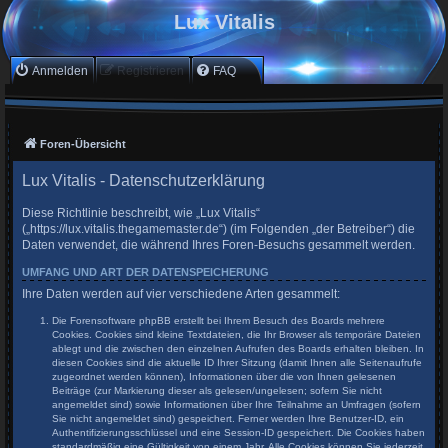
Lux Vitalis
Anmelden
Registrieren
FAQ
Foren-Übersicht
Lux Vitalis - Datenschutzerklärung
Diese Richtlinie beschreibt, wie „Lux Vitalis“
(„https://lux.vitalis.thegamemaster.de“) (im Folgenden „der Betreiber“) die
Daten verwendet, die während Ihres Foren-Besuchs gesammelt werden.
UMFANG UND ART DER DATENSPEICHERUNG
Ihre Daten werden auf vier verschiedene Arten gesammelt:
Die Forensoftware phpBB erstellt bei Ihrem Besuch des Boards mehrere
Cookies. Cookies sind kleine Textdateien, die Ihr Browser als temporäre Dateien
ablegt und die zwischen den einzelnen Aufrufen des Boards erhalten bleiben. In
diesen Cookies sind die aktuelle ID Ihrer Sitzung (damit Ihnen alle Seitenaufrufe
zugeordnet werden können), Informationen über die von Ihnen gelesenen
Beiträge (zur Markierung dieser als gelesen/ungelesen; sofern Sie nicht
angemeldet sind) sowie Informationen über Ihre Teilnahme an Umfragen (sofern
Sie nicht angemeldet sind) gespeichert. Ferner werden Ihre Benutzer-ID, ein
Authentifizierungsschlüssel und eine Session-ID gespeichert. Die Cookies haben
standardmäßig eine Gültigkeit von einem Jahr. Alle Cookies können Sie jederzeit