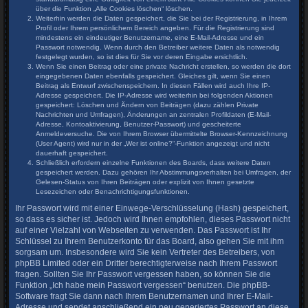
über die Funktion „Alle Cookies löschen“ löschen.
Weiterhin werden die Daten gespeichert, die Sie bei der Registrierung, in Ihrem
Profil oder Ihrem persönlichem Bereich angeben. Für die Registrierung sind
mindestens ein eindeutiger Benutzername, eine E-Mail-Adresse und ein
Passwort notwendig. Wenn durch den Betreiber weitere Daten als notwendig
festgelegt wurden, so ist dies für Sie vor deren Eingabe ersichtlich.
Wenn Sie einen Beitrag oder eine private Nachricht erstellen, so werden die dort
eingegebenen Daten ebenfalls gespeichert. Gleiches gilt, wenn Sie einen
Beitrag als Entwurf zwischenspeichern. In diesen Fällen wird auch Ihre IP-
Adresse gespeichert. Die IP-Adresse wird weiterhin bei folgenden Aktionen
gespeichert: Löschen und Ändern von Beiträgen (dazu zählen Private
Nachrichten und Umfragen), Änderungen an zentralen Profildaten (E-Mail-
Adresse, Kontoaktivierung, Benutzer-Passwort) und gescheiterte
Anmeldeversuche. Die von Ihrem Browser übermittelte Browser-Kennzeichnung
(User Agent) wird nur in der „Wer ist online?“-Funktion angezeigt und nicht
dauerhaft gespeichert.
Schließlich erfordern einzelne Funktionen des Boards, dass weitere Daten
gespeichert werden. Dazu gehören Ihr Abstimmungsverhalten bei Umfragen, der
Gelesen-Status von Ihren Beiträgen oder explizit von Ihnen gesetzte
Lesezeichen oder Benachrichtigungsfunktionen.
Ihr Passwort wird mit einer Einwege-Verschlüsselung (Hash) gespeichert,
so dass es sicher ist. Jedoch wird Ihnen empfohlen, dieses Passwort nicht
auf einer Vielzahl von Webseiten zu verwenden. Das Passwort ist Ihr
Schlüssel zu Ihrem Benutzerkonto für das Board, also gehen Sie mit ihm
sorgsam um. Insbesondere wird Sie kein Vertreter des Betreibers, von
phpBB Limited oder ein Dritter berechtigterweise nach Ihrem Passwort
fragen. Sollten Sie Ihr Passwort vergessen haben, so können Sie die
Funktion „Ich habe mein Passwort vergessen“ benutzen. Die phpBB-
Software fragt Sie dann nach Ihrem Benutzernamen und Ihrer E-Mail-
Adresse und sendet anschließend ein neu generiertes Passwort an diese