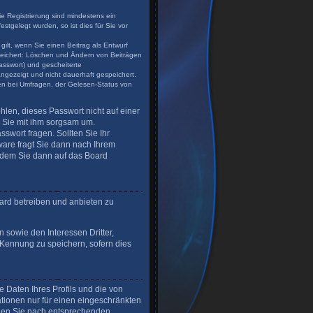
ie Registrierung sind mindestens ein
tgelegt wurden, so ist dies für Sie vor
gilt, wenn Sie einen Beitrag als Entwurf
speichert: Löschen und Ändern von Beiträgen
asswort) und gescheiterte
angezeigt und nicht dauerhaft gespeichert.
en bei Umfragen, der Gelesen-Status von
hlen, dieses Passwort nicht auf einer
n Sie mit ihm sorgsam um.
swort fragen. Sollten Sie Ihr
are fragt Sie dann nach Ihrem
 dem Sie dann auf das Board
ard betreiben und anbieten zu
 sowie den Interessen Dritter,
-Kennung zu speichern, sofern dies
 Daten Ihres Profils und die von
ationen nur für einen eingeschränkten
uchen Sie nach entsprechenden