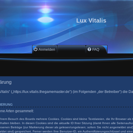
Lux Vitalis
Anmelden
Registrieren
FAQ
lärung
Vitalis“ („https://lux.vitalis.thegamemaster.de“) (im Folgenden „der Betreiber“) die
CHERUNG
dene Arten gesammelt:
 Ihrem Besuch des Boards mehrere Cookies. Cookies sind kleine Textdateien, die Ihr Browser als
halten bleiben. In diesen Cookies sind die aktuelle ID Ihrer Sitzung (damit Ihnen alle Seitenauf
esenen Beiträge (zur Markierung dieser als gelesen/ungelesen; sofern Sie nicht angemeldet sind
ldet sind) gespeichert. Ferner werden Ihre Benutzer-ID, ein Authentifizierungsschlüssel und ein