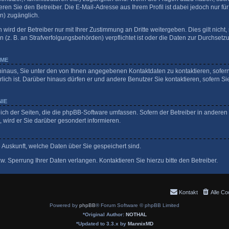
ren Sie den Betreiber. Die E-Mail-Adresse aus Ihrem Profil ist dabei jedoch nur fü
n) zugänglich.
ird der Betreiber nur mit Ihrer Zustimmung an Dritte weitergeben. Dies gilt nicht, 
z. B. an Strafverfolgungsbehörden) verpflichtet ist oder die Daten zur Durchsetzun
HME
hinaus, Sie unter den von Ihnen angegebenen Kontaktdaten zu kontaktieren, sofern 
lich ist. Darüber hinaus dürfen er und andere Benutzer Sie kontaktieren, sofern Si
NIE
eich der Seiten, die die phpBB-Software umfassen. Sofern der Betreiber in anderen
wird er Sie darüber gesondert informieren.
ge Auskunft, welche Daten über Sie gespeichert sind.
. Sperrung Ihrer Daten verlangen. Kontaktieren Sie hierzu bitte den Betreiber.
Kontakt
Alle Co
Powered by
phpBB
® Forum Software © phpBB Limited
*
Original Author:
NOTHAL
*
Updated to 3.3.x by
MannixMD