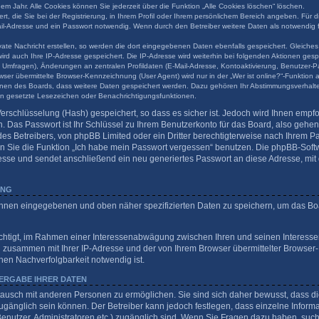
em Jahr. Alle Cookies können Sie jederzeit über die Funktion „Alle Cookies löschen“ löschen.
t, die Sie bei der Registrierung, in Ihrem Profil oder Ihrem persönlichem Bereich angeben. Für d
l-Adresse und ein Passwort notwendig. Wenn durch den Betreiber weitere Daten als notwendig fes
ate Nachricht erstellen, so werden die dort eingegebenen Daten ebenfalls gespeichert. Gleiches 
wird auch Ihre IP-Adresse gespeichert. Die IP-Adresse wird weiterhin bei folgenden Aktionen ge
 Umfragen), Änderungen an zentralen Profildaten (E-Mail-Adresse, Kontoaktivierung, Benutzer-P
er übermittelte Browser-Kennzeichnung (User Agent) wird nur in der „Wer ist online?“-Funktion 
tionen des Boards, dass weitere Daten gespeichert werden. Dazu gehören Ihr Abstimmungsverhalt
nen gesetzte Lesezeichen oder Benachrichtigungsfunktionen.
erschlüsselung (Hash) gespeichert, so dass es sicher ist. Jedoch wird Ihnen empfo
 Das Passwort ist Ihr Schlüssel zu Ihrem Benutzerkonto für das Board, also gehe
des Betreibers, von phpBB Limited oder ein Dritter berechtigterweise nach Ihrem Pas
 Sie die Funktion „Ich habe mein Passwort vergessen“ benutzen. Die phpBB-Softw
sse und sendet anschließend ein neu generiertes Passwort an diese Adresse, mit
UNG
 Ihnen eingegebenen und oben näher spezifizierten Daten zu speichern, um das Bo
echtigt, im Rahmen einer Interessenabwägung zwischen Ihren und seinen Interessen
n zusammen mit Ihrer IP-Adresse und der von Ihrem Browser übermittelter Browser
hen Nachverfolgbarkeit notwendig ist.
ERGABE IHRER DATEN
tausch mit anderen Personen zu ermöglichen. Sie sind sich daher bewusst, dass die
 zugänglich sein können. Der Betreiber kann jedoch festlegen, dass einzelne Inform
te Benutzer, Administratoren etc.) zugänglich sind. Wenn Sie Fragen dazu haben, s