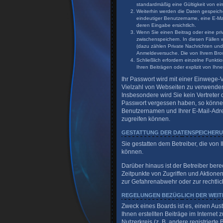
standardmäßig eine Gültigkeit von ein
Weiterhin werden die Daten gespeicher
eindeutiger Benutzername, eine E-Mai
deren Eingabe ersichtlich.
Wenn Sie einen Beitrag oder eine priv
zwischenspeichern. In diesen Fällen 
(dazu zählen Private Nachrichten und
Anmeldeversuche. Die von Ihrem Brows
Schließlich erfordern einzelne Funk
Ihren Beiträgen oder explizit von Ih
Ihr Passwort wird mit einer Einwege-V
Vielzahl von Webseiten zu verwenden.
Insbesondere wird Sie kein Vertreter 
Passwort vergessen haben, so können
Benutzernamen und Ihrer E-Mail-Adre
zugreifen können.
GESTATTUNG DER DATENSPEICHER
Sie gestatten dem Betreiber, die von
können.
Darüber hinaus ist der Betreiber ber
Zeitpunkte von Zugriffen und Aktione
zur Gefahrenabwehr oder zur rechtlic
REGELUNGEN BEZÜGLICH DER WEIT
Zweck eines Boards ist es, einen Aus
Ihnen erstellten Beiträge im Internet
Nutzerkreis (z. B. andere registrier