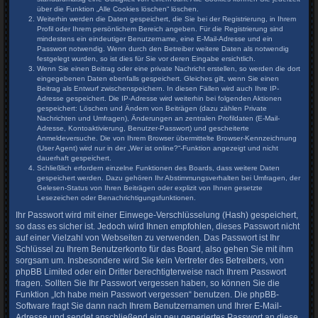
über die Funktion „Alle Cookies löschen“ löschen.
Weiterhin werden die Daten gespeichert, die Sie bei der Registrierung, in Ihrem
Profil oder Ihrem persönlichem Bereich angeben. Für die Registrierung sind
mindestens ein eindeutiger Benutzername, eine E-Mail-Adresse und ein
Passwort notwendig. Wenn durch den Betreiber weitere Daten als notwendig
festgelegt wurden, so ist dies für Sie vor deren Eingabe ersichtlich.
Wenn Sie einen Beitrag oder eine private Nachricht erstellen, so werden die dort
eingegebenen Daten ebenfalls gespeichert. Gleiches gilt, wenn Sie einen
Beitrag als Entwurf zwischenspeichern. In diesen Fällen wird auch Ihre IP-
Adresse gespeichert. Die IP-Adresse wird weiterhin bei folgenden Aktionen
gespeichert: Löschen und Ändern von Beiträgen (dazu zählen Private
Nachrichten und Umfragen), Änderungen an zentralen Profildaten (E-Mail-
Adresse, Kontoaktivierung, Benutzer-Passwort) und gescheiterte
Anmeldeversuche. Die von Ihrem Browser übermittelte Browser-Kennzeichnung
(User Agent) wird nur in der „Wer ist online?“-Funktion angezeigt und nicht
dauerhaft gespeichert.
Schließlich erfordern einzelne Funktionen des Boards, dass weitere Daten
gespeichert werden. Dazu gehören Ihr Abstimmungsverhalten bei Umfragen, der
Gelesen-Status von Ihren Beiträgen oder explizit von Ihnen gesetzte
Lesezeichen oder Benachrichtigungsfunktionen.
Ihr Passwort wird mit einer Einwege-Verschlüsselung (Hash) gespeichert,
so dass es sicher ist. Jedoch wird Ihnen empfohlen, dieses Passwort nicht
auf einer Vielzahl von Webseiten zu verwenden. Das Passwort ist Ihr
Schlüssel zu Ihrem Benutzerkonto für das Board, also gehen Sie mit ihm
sorgsam um. Insbesondere wird Sie kein Vertreter des Betreibers, von
phpBB Limited oder ein Dritter berechtigterweise nach Ihrem Passwort
fragen. Sollten Sie Ihr Passwort vergessen haben, so können Sie die
Funktion „Ich habe mein Passwort vergessen“ benutzen. Die phpBB-
Software fragt Sie dann nach Ihrem Benutzernamen und Ihrer E-Mail-
Adresse und sendet anschließend ein neu generiertes Passwort an diese