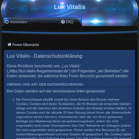
Lux Vitalis
Anmelden
Registrieren
FAQ
Foren-Übersicht
Lux Vitalis - Datenschutzerklärung
Diese Richtlinie beschreibt, wie „Lux Vitalis“
(„https://lux.vitalis.thegamemaster.de“) (im Folgenden „der Betreiber“) die
Daten verwendet, die während Ihres Foren-Besuchs gesammelt werden.
UMFANG UND ART DER DATENSPEICHERUNG
Ihre Daten werden auf vier verschiedene Arten gesammelt:
Die Forensoftware phpBB erstellt bei Ihrem Besuch des Boards mehrere
Cookies. Cookies sind kleine Textdateien, die Ihr Browser als temporäre Dateien
ablegt und die zwischen den einzelnen Aufrufen des Boards erhalten bleiben. In
diesen Cookies sind die aktuelle ID Ihrer Sitzung (damit Ihnen alle Seitenaufrufe
zugeordnet werden können), Informationen über die von Ihnen gelesenen
Beiträge (zur Markierung dieser als gelesen/ungelesen; sofern Sie nicht
angemeldet sind) sowie Informationen über Ihre Teilnahme an Umfragen (sofern
Sie nicht angemeldet sind) gespeichert. Ferner werden Ihre Benutzer-ID, ein
Authentifizierungsschlüssel und eine Session-ID gespeichert. Die Cookies haben
standardmäßig eine Gültigkeit von einem Jahr. Alle Cookies können Sie jederzeit