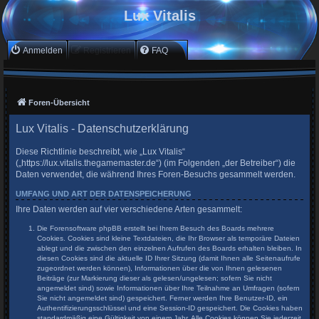
Lux Vitalis
Anmelden
Registrieren
FAQ
Foren-Übersicht
Lux Vitalis - Datenschutzerklärung
Diese Richtlinie beschreibt, wie „Lux Vitalis“
(„https://lux.vitalis.thegamemaster.de“) (im Folgenden „der Betreiber“) die
Daten verwendet, die während Ihres Foren-Besuchs gesammelt werden.
UMFANG UND ART DER DATENSPEICHERUNG
Ihre Daten werden auf vier verschiedene Arten gesammelt:
Die Forensoftware phpBB erstellt bei Ihrem Besuch des Boards mehrere
Cookies. Cookies sind kleine Textdateien, die Ihr Browser als temporäre Dateien
ablegt und die zwischen den einzelnen Aufrufen des Boards erhalten bleiben. In
diesen Cookies sind die aktuelle ID Ihrer Sitzung (damit Ihnen alle Seitenaufrufe
zugeordnet werden können), Informationen über die von Ihnen gelesenen
Beiträge (zur Markierung dieser als gelesen/ungelesen; sofern Sie nicht
angemeldet sind) sowie Informationen über Ihre Teilnahme an Umfragen (sofern
Sie nicht angemeldet sind) gespeichert. Ferner werden Ihre Benutzer-ID, ein
Authentifizierungsschlüssel und eine Session-ID gespeichert. Die Cookies haben
standardmäßig eine Gültigkeit von einem Jahr. Alle Cookies können Sie jederzeit