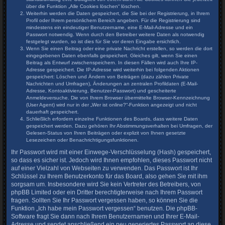
über die Funktion „Alle Cookies löschen“ löschen.
Weiterhin werden die Daten gespeichert, die Sie bei der Registrierung, in Ihrem
Profil oder Ihrem persönlichem Bereich angeben. Für die Registrierung sind
mindestens ein eindeutiger Benutzername, eine E-Mail-Adresse und ein
Passwort notwendig. Wenn durch den Betreiber weitere Daten als notwendig
festgelegt wurden, so ist dies für Sie vor deren Eingabe ersichtlich.
Wenn Sie einen Beitrag oder eine private Nachricht erstellen, so werden die dort
eingegebenen Daten ebenfalls gespeichert. Gleiches gilt, wenn Sie einen
Beitrag als Entwurf zwischenspeichern. In diesen Fällen wird auch Ihre IP-
Adresse gespeichert. Die IP-Adresse wird weiterhin bei folgenden Aktionen
gespeichert: Löschen und Ändern von Beiträgen (dazu zählen Private
Nachrichten und Umfragen), Änderungen an zentralen Profildaten (E-Mail-
Adresse, Kontoaktivierung, Benutzer-Passwort) und gescheiterte
Anmeldeversuche. Die von Ihrem Browser übermittelte Browser-Kennzeichnung
(User Agent) wird nur in der „Wer ist online?“-Funktion angezeigt und nicht
dauerhaft gespeichert.
Schließlich erfordern einzelne Funktionen des Boards, dass weitere Daten
gespeichert werden. Dazu gehören Ihr Abstimmungsverhalten bei Umfragen, der
Gelesen-Status von Ihren Beiträgen oder explizit von Ihnen gesetzte
Lesezeichen oder Benachrichtigungsfunktionen.
Ihr Passwort wird mit einer Einwege-Verschlüsselung (Hash) gespeichert,
so dass es sicher ist. Jedoch wird Ihnen empfohlen, dieses Passwort nicht
auf einer Vielzahl von Webseiten zu verwenden. Das Passwort ist Ihr
Schlüssel zu Ihrem Benutzerkonto für das Board, also gehen Sie mit ihm
sorgsam um. Insbesondere wird Sie kein Vertreter des Betreibers, von
phpBB Limited oder ein Dritter berechtigterweise nach Ihrem Passwort
fragen. Sollten Sie Ihr Passwort vergessen haben, so können Sie die
Funktion „Ich habe mein Passwort vergessen“ benutzen. Die phpBB-
Software fragt Sie dann nach Ihrem Benutzernamen und Ihrer E-Mail-
Adresse und sendet anschließend ein neu generiertes Passwort an diese