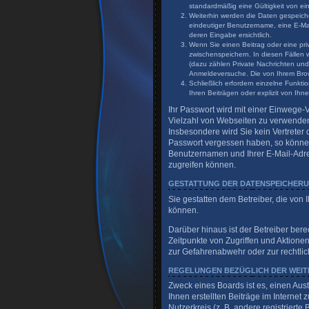
standardmäßig eine Gültigkeit von ein
Weiterhin werden die Daten gespeicher
eindeutiger Benutzername, eine E-Mai
deren Eingabe ersichtlich.
Wenn Sie einen Beitrag oder eine priv
zwischenspeichern. In diesen Fällen 
(dazu zählen Private Nachrichten und
Anmeldeversuche. Die von Ihrem Brows
Schließlich erfordern einzelne Funk
Ihren Beiträgen oder explizit von Ih
Ihr Passwort wird mit einer Einwege-V
Vielzahl von Webseiten zu verwenden.
Insbesondere wird Sie kein Vertreter 
Passwort vergessen haben, so können
Benutzernamen und Ihrer E-Mail-Adre
zugreifen können.
GESTATTUNG DER DATENSPEICHER
Sie gestatten dem Betreiber, die von
können.
Darüber hinaus ist der Betreiber ber
Zeitpunkte von Zugriffen und Aktione
zur Gefahrenabwehr oder zur rechtlic
REGELUNGEN BEZÜGLICH DER WEIT
Zweck eines Boards ist es, einen Aus
Ihnen erstellten Beiträge im Internet
Nutzerkreis (z. B. andere registrier