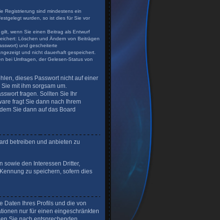
ie Registrierung sind mindestens ein
tgelegt wurden, so ist dies für Sie vor
gilt, wenn Sie einen Beitrag als Entwurf
speichert: Löschen und Ändern von Beiträgen
asswort) und gescheiterte
angezeigt und nicht dauerhaft gespeichert.
en bei Umfragen, der Gelesen-Status von
hlen, dieses Passwort nicht auf einer
n Sie mit ihm sorgsam um.
swort fragen. Sollten Sie Ihr
are fragt Sie dann nach Ihrem
 dem Sie dann auf das Board
ard betreiben und anbieten zu
 sowie den Interessen Dritter,
-Kennung zu speichern, sofern dies
 Daten Ihres Profils und die von
ationen nur für einen eingeschränkten
uchen Sie nach entsprechenden