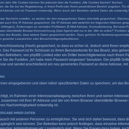
em Jahr. Alle Cookies können Sie jederzeit über die Funktion „Alle Cookies löschen“ löschen.
t, die Sie bei der Registrierung, in Ihrem Profil oder Ihrem persönlichem Bereich angeben. Für d
l-Adresse und ein Passwort notwendig. Wenn durch den Betreiber weitere Daten als notwendig fes
ate Nachricht erstellen, so werden die dort eingegebenen Daten ebenfalls gespeichert. Gleiches 
wird auch Ihre IP-Adresse gespeichert. Die IP-Adresse wird weiterhin bei folgenden Aktionen ge
 Umfragen), Änderungen an zentralen Profildaten (E-Mail-Adresse, Kontoaktivierung, Benutzer-P
er übermittelte Browser-Kennzeichnung (User Agent) wird nur in der „Wer ist online?“-Funktion 
tionen des Boards, dass weitere Daten gespeichert werden. Dazu gehören Ihr Abstimmungsverhalt
nen gesetzte Lesezeichen oder Benachrichtigungsfunktionen.
erschlüsselung (Hash) gespeichert, so dass es sicher ist. Jedoch wird Ihnen empfo
 Das Passwort ist Ihr Schlüssel zu Ihrem Benutzerkonto für das Board, also gehe
des Betreibers, von phpBB Limited oder ein Dritter berechtigterweise nach Ihrem Pas
 Sie die Funktion „Ich habe mein Passwort vergessen“ benutzen. Die phpBB-Softw
sse und sendet anschließend ein neu generiertes Passwort an diese Adresse, mit
UNG
 Ihnen eingegebenen und oben näher spezifizierten Daten zu speichern, um das Bo
echtigt, im Rahmen einer Interessenabwägung zwischen Ihren und seinen Interessen
n zusammen mit Ihrer IP-Adresse und der von Ihrem Browser übermittelter Browser
hen Nachverfolgbarkeit notwendig ist.
ERGABE IHRER DATEN
tausch mit anderen Personen zu ermöglichen. Sie sind sich daher bewusst, dass die
 zugänglich sein können. Der Betreiber kann jedoch festlegen, dass einzelne Inform
te Benutzer, Administratoren etc.) zugänglich sind. Wenn Sie Fragen dazu haben, s