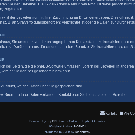
ren Sie den Betreiber. Die E-Mail-Adresse aus Ihrem Profil ist dabei jedoch nur fü
n) zugänglich.
ird der Betreiber nur mit Ihrer Zustimmung an Dritte weitergeben. Dies gilt nicht, 
z. B. an Strafverfolgungsbehörden) verpflichtet ist oder die Daten zur Durchsetzun
HME
hinaus, Sie unter den von Ihnen angegebenen Kontaktdaten zu kontaktieren, sofern 
lich ist. Darüber hinaus dürfen er und andere Benutzer Sie kontaktieren, sofern Si
NIE
eich der Seiten, die die phpBB-Software umfassen. Sofern der Betreiber in anderen
wird er Sie darüber gesondert informieren.
ge Auskunft, welche Daten über Sie gespeichert sind.
. Sperrung Ihrer Daten verlangen. Kontaktieren Sie hierzu bitte den Betreiber.
Kontakt
Alle Co
Powered by
phpBB
® Forum Software © phpBB Limited
*
Original Author:
NOTHAL
*
Updated to 3.3.x by
MannixMD