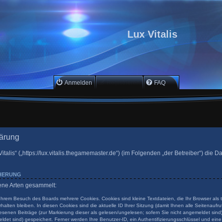
Lux Vitalis
Anmelden
Registrieren
FAQ
lärung
Vitalis“ („https://lux.vitalis.thegamemaster.de“) (im Folgenden „der Betreiber“) die
CHERUNG
dene Arten gesammelt:
 Ihrem Besuch des Boards mehrere Cookies. Cookies sind kleine Textdateien, die Ihr Browser als
halten bleiben. In diesen Cookies sind die aktuelle ID Ihrer Sitzung (damit Ihnen alle Seitenauf
esenen Beiträge (zur Markierung dieser als gelesen/ungelesen; sofern Sie nicht angemeldet sind
ldet sind) gespeichert. Ferner werden Ihre Benutzer-ID, ein Authentifizierungsschlüssel und ein