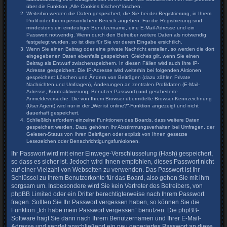
über die Funktion „Alle Cookies löschen“ löschen.
Weiterhin werden die Daten gespeichert, die Sie bei der Registrierung, in Ihrem
Profil oder Ihrem persönlichem Bereich angeben. Für die Registrierung sind
mindestens ein eindeutiger Benutzername, eine E-Mail-Adresse und ein
Passwort notwendig. Wenn durch den Betreiber weitere Daten als notwendig
festgelegt wurden, so ist dies für Sie vor deren Eingabe ersichtlich.
Wenn Sie einen Beitrag oder eine private Nachricht erstellen, so werden die dort
eingegebenen Daten ebenfalls gespeichert. Gleiches gilt, wenn Sie einen
Beitrag als Entwurf zwischenspeichern. In diesen Fällen wird auch Ihre IP-
Adresse gespeichert. Die IP-Adresse wird weiterhin bei folgenden Aktionen
gespeichert: Löschen und Ändern von Beiträgen (dazu zählen Private
Nachrichten und Umfragen), Änderungen an zentralen Profildaten (E-Mail-
Adresse, Kontoaktivierung, Benutzer-Passwort) und gescheiterte
Anmeldeversuche. Die von Ihrem Browser übermittelte Browser-Kennzeichnung
(User Agent) wird nur in der „Wer ist online?“-Funktion angezeigt und nicht
dauerhaft gespeichert.
Schließlich erfordern einzelne Funktionen des Boards, dass weitere Daten
gespeichert werden. Dazu gehören Ihr Abstimmungsverhalten bei Umfragen, der
Gelesen-Status von Ihren Beiträgen oder explizit von Ihnen gesetzte
Lesezeichen oder Benachrichtigungsfunktionen.
Ihr Passwort wird mit einer Einwege-Verschlüsselung (Hash) gespeichert,
so dass es sicher ist. Jedoch wird Ihnen empfohlen, dieses Passwort nicht
auf einer Vielzahl von Webseiten zu verwenden. Das Passwort ist Ihr
Schlüssel zu Ihrem Benutzerkonto für das Board, also gehen Sie mit ihm
sorgsam um. Insbesondere wird Sie kein Vertreter des Betreibers, von
phpBB Limited oder ein Dritter berechtigterweise nach Ihrem Passwort
fragen. Sollten Sie Ihr Passwort vergessen haben, so können Sie die
Funktion „Ich habe mein Passwort vergessen“ benutzen. Die phpBB-
Software fragt Sie dann nach Ihrem Benutzernamen und Ihrer E-Mail-
Adresse und sendet anschließend ein neu generiertes Passwort an diese