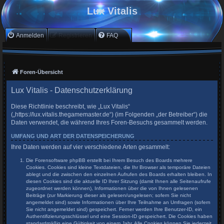
Lux Vitalis
Anmelden
Registrieren
FAQ
Foren-Übersicht
Lux Vitalis - Datenschutzerklärung
Diese Richtlinie beschreibt, wie „Lux Vitalis“
(„https://lux.vitalis.thegamemaster.de“) (im Folgenden „der Betreiber“) die
Daten verwendet, die während Ihres Foren-Besuchs gesammelt werden.
UMFANG UND ART DER DATENSPEICHERUNG
Ihre Daten werden auf vier verschiedene Arten gesammelt:
Die Forensoftware phpBB erstellt bei Ihrem Besuch des Boards mehrere
Cookies. Cookies sind kleine Textdateien, die Ihr Browser als temporäre Dateien
ablegt und die zwischen den einzelnen Aufrufen des Boards erhalten bleiben. In
diesen Cookies sind die aktuelle ID Ihrer Sitzung (damit Ihnen alle Seitenaufrufe
zugeordnet werden können), Informationen über die von Ihnen gelesenen
Beiträge (zur Markierung dieser als gelesen/ungelesen; sofern Sie nicht
angemeldet sind) sowie Informationen über Ihre Teilnahme an Umfragen (sofern
Sie nicht angemeldet sind) gespeichert. Ferner werden Ihre Benutzer-ID, ein
Authentifizierungsschlüssel und eine Session-ID gespeichert. Die Cookies haben
standardmäßig eine Gültigkeit von einem Jahr. Alle Cookies können Sie jederzeit