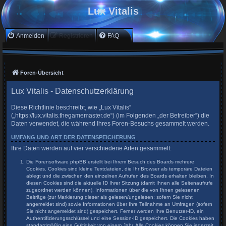
Lux Vitalis
Anmelden
Registrieren
FAQ
Foren-Übersicht
Lux Vitalis - Datenschutzerklärung
Diese Richtlinie beschreibt, wie „Lux Vitalis“
(„https://lux.vitalis.thegamemaster.de“) (im Folgenden „der Betreiber“) die
Daten verwendet, die während Ihres Foren-Besuchs gesammelt werden.
UMFANG UND ART DER DATENSPEICHERUNG
Ihre Daten werden auf vier verschiedene Arten gesammelt:
Die Forensoftware phpBB erstellt bei Ihrem Besuch des Boards mehrere
Cookies. Cookies sind kleine Textdateien, die Ihr Browser als temporäre Dateien
ablegt und die zwischen den einzelnen Aufrufen des Boards erhalten bleiben. In
diesen Cookies sind die aktuelle ID Ihrer Sitzung (damit Ihnen alle Seitenaufrufe
zugeordnet werden können), Informationen über die von Ihnen gelesenen
Beiträge (zur Markierung dieser als gelesen/ungelesen; sofern Sie nicht
angemeldet sind) sowie Informationen über Ihre Teilnahme an Umfragen (sofern
Sie nicht angemeldet sind) gespeichert. Ferner werden Ihre Benutzer-ID, ein
Authentifizierungsschlüssel und eine Session-ID gespeichert. Die Cookies haben
standardmäßig eine Gültigkeit von einem Jahr. Alle Cookies können Sie jederzeit