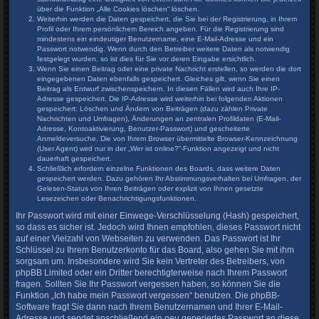
über die Funktion „Alle Cookies löschen“ löschen.
Weiterhin werden die Daten gespeichert, die Sie bei der Registrierung, in Ihrem
Profil oder Ihrem persönlichem Bereich angeben. Für die Registrierung sind
mindestens ein eindeutiger Benutzername, eine E-Mail-Adresse und ein
Passwort notwendig. Wenn durch den Betreiber weitere Daten als notwendig
festgelegt wurden, so ist dies für Sie vor deren Eingabe ersichtlich.
Wenn Sie einen Beitrag oder eine private Nachricht erstellen, so werden die dort
eingegebenen Daten ebenfalls gespeichert. Gleiches gilt, wenn Sie einen
Beitrag als Entwurf zwischenspeichern. In diesen Fällen wird auch Ihre IP-
Adresse gespeichert. Die IP-Adresse wird weiterhin bei folgenden Aktionen
gespeichert: Löschen und Ändern von Beiträgen (dazu zählen Private
Nachrichten und Umfragen), Änderungen an zentralen Profildaten (E-Mail-
Adresse, Kontoaktivierung, Benutzer-Passwort) und gescheiterte
Anmeldeversuche. Die von Ihrem Browser übermittelte Browser-Kennzeichnung
(User Agent) wird nur in der „Wer ist online?“-Funktion angezeigt und nicht
dauerhaft gespeichert.
Schließlich erfordern einzelne Funktionen des Boards, dass weitere Daten
gespeichert werden. Dazu gehören Ihr Abstimmungsverhalten bei Umfragen, der
Gelesen-Status von Ihren Beiträgen oder explizit von Ihnen gesetzte
Lesezeichen oder Benachrichtigungsfunktionen.
Ihr Passwort wird mit einer Einwege-Verschlüsselung (Hash) gespeichert,
so dass es sicher ist. Jedoch wird Ihnen empfohlen, dieses Passwort nicht
auf einer Vielzahl von Webseiten zu verwenden. Das Passwort ist Ihr
Schlüssel zu Ihrem Benutzerkonto für das Board, also gehen Sie mit ihm
sorgsam um. Insbesondere wird Sie kein Vertreter des Betreibers, von
phpBB Limited oder ein Dritter berechtigterweise nach Ihrem Passwort
fragen. Sollten Sie Ihr Passwort vergessen haben, so können Sie die
Funktion „Ich habe mein Passwort vergessen“ benutzen. Die phpBB-
Software fragt Sie dann nach Ihrem Benutzernamen und Ihrer E-Mail-
Adresse und sendet anschließend ein neu generiertes Passwort an diese